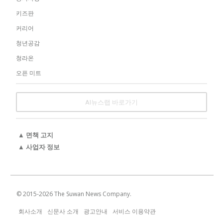
키즈판
커리어
청년공감
청라온
오픈 미트
AI뉴스랩 바로가기
▲ 면책 고지
▲ 사업자 정보
© 2015-
2026
The Suwan News Company.
회사소개
신문사 소개
광고안내
서비스 이용약관