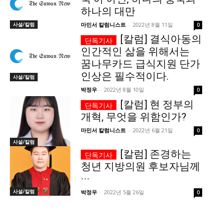
하나의 대만
사설/칼럼
마민서 칼럼니스트
-
2022년 8월 11일
0
[칼럼] 결식아동의
인간적인 삶을 위해서는
꿈나무카드 급식지원 단가
인상은 필수적이다.
사설/칼럼
박정우
-
2022년 8월 10일
0
[칼럼] 현 정부의
개혁, 무엇을 위함인가?
마민서 칼럼니스트
-
2022년 6월 21일
0
사설/칼럼
[칼럼] 존경하는
청년 지방의원 후보자님께
···
사설/칼럼
박정우
-
2022년 5월 26일
0