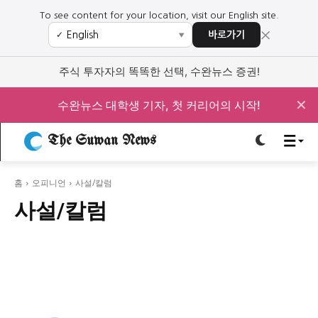
To see content for your location, visit our English site.
×
바로가기
✓
▼
로그인하세요
로그인하세요
주식 투자자의 똑똑한 선택, 수완뉴스 증권!
주요 뉴스
주요 뉴스
✕
수완뉴스 대학생 기자, 첫 커리어의 시작!
정치
사회
경제
교육
The Suwan News
정치
사회
경제
교육
홈
오피니언
사설/칼럼
문화
과학·미디어
연예
스포츠
문화
과학·미디어
연예
스포츠
사설/칼럼
오피니언 & 특집
오피니언 & 특집
특집 기사 바로가기 :
청소년
·
청년
특집 기사 바로가기 :
청소년
·
청년
사설/칼럼
사설/칼럼