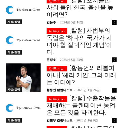
[칼럼] 초저출산
사회 돌입 한국, 출산율 높
서비스 & 앱
서비스 & 앱
이려면?
사설/칼럼
김동주
-
2024년 5월 16일
0
수완뉴스 추천 서비스
수완뉴스 추천 서비스
[칼럼] 사법부의
독립은 ‘하나의 국가가 지
녀야 할 절대적인 개념’이
스토어
수완 키즈
청년공감
청라온
스토어
수완 키즈
청년공감
청라온
다.
사설/칼럼
문정호
-
2023년 5월 23일
0
멤버십 소개
이니셔티브
커리어
멤버십 소개
이니셔티브
커리어
[황동언의 라볼피
아나] ‘해리 케인’ 그의 미래
기자단 참여
저널리즘 바이브
출판서비스
기자단 참여
저널리즘 바이브
출판서비스
는 어디에?
보도자료 작성 서비스
스위프트 하이브
보도자료 작성 서비스
스위프트 하이브
사설/칼럼
황동언 칼럼니스트
-
2023년 1월 24일
0
라라프레스
오픈미트
라라프레스
오픈미트
[칼럼] 수출작물을
재배하는 플랜테이션 농업
은 모든 것을 파괴한다.
사설/칼럼
김현우 칼럼니스트
-
2023년 1월 9일
0