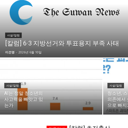
시 문학 (문학산책)
시 문학 (문학산책)
보도 사진
보도 사진
정치
사회
경제
트렌드
정치
사회
경제
트렌드
사설/칼럼
지역 & 글로벌 뉴스
지역 & 글로벌 뉴스
[칼럼] 6·3 지방선거와 투표용지 부족 사태
서울전역
인천지역
경기지역
강원지역
서울전역
인천지역
경기지역
강원지역
이건영
-
2026년 6월 10일
충청지역
세종지역
경상지역
전라지역
충청지역
세종지역
경상지역
전라지역
제주지역
부산/울산
대전지역
지방정가
제주지역
부산/울산
대전지역
지방정가
ENG
中文
日文
ENG
中文
日文
사설/칼럼
사설/칼럼
AI는 정말 청소년의
청소년, 
사고력을 빼앗고 있
의존에서 
커뮤니티
커뮤니티
는가
으로 빠지
자유게시판
미니게임
운세 풀이
자유게시판
미니게임
운세 풀이