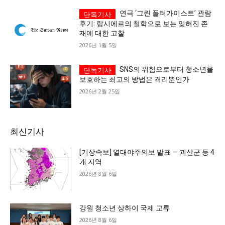
연극 ‘그린 폴터가이스트’ 관람
후기: 랑시에르의 철학으로 보는 잊혀진 존
재에 대한 고찰
2026년 1월 5일
SNS의 위험으로부터 청소년을
보호하는 최고의 방법은 격리뿐인가
2026년 2월 25일
최신기사
[기상속보] 열대야주의보 발표 — 괴산군 등 4
개 지역
2026년 8월 6일
강원 청소년 상하이 국제 교류
2026년 8월 6일