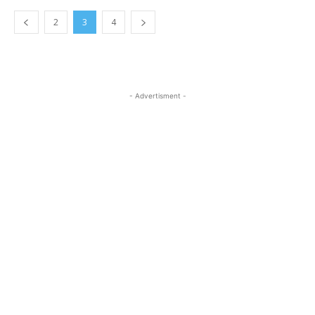
2
3
4
- Advertisment -