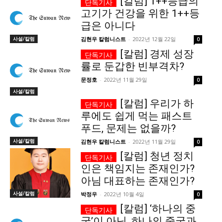
[칼럼] 1++등급의
고기가 건강을 위한 1++등
모든 세대의 시선이 머무는 곳, 수완뉴스
급은 아니다
사설/칼럼
김현우 칼럼니스트
-
2022년 12월 22일
0
[칼럼] 경제 성장
률로 둔갑한 빈부격차?
문정호
-
2022년 11월 29일
0
사설/칼럼
[칼럼] 우리가 하
루에도 쉽게 먹는 패스트
푸드, 문제는 없을까?
사설/칼럼
김현우 칼럼니스트
-
2022년 11월 29일
0
[칼럼] 청년 정치
인은 책임지는 존재인가?
아님 대표하는 존재인가?
사설/칼럼
박정우
-
2022년 10월 4일
0
[칼럼] ‘하나의 중
국’이 아닌, 하나의 중국과