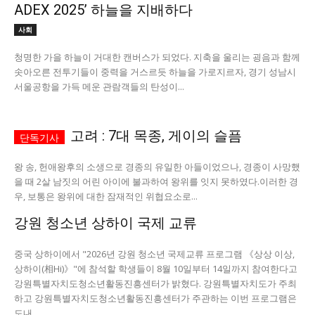
ADEX 2025’ 하늘을 지배하다
서비스 & 앱
서비스 & 앱
사회
청명한 가을 하늘이 거대한 캔버스가 되었다. 지축을 울리는 굉음과 함께
수완뉴스 추천 서비스
수완뉴스 추천 서비스
솟아오른 전투기들이 중력을 거스르듯 하늘을 가로지르자, 경기 성남시
서울공항을 가득 메운 관람객들의 탄성이...
스토어
수완 키즈
청년공감
청라온
스토어
수완 키즈
청년공감
청라온
고려 : 7대 목종, 게이의 슬픔
멤버십 소개
이니셔티브
커리어
멤버십 소개
이니셔티브
커리어
왕 송, 헌애왕후의 소생으로 경종의 유일한 아들이었으나, 경종이 사망했
을 때 2살 남짓의 어린 아이에 불과하여 왕위를 잇지 못하였다.이러한 경
기자단 참여
저널리즘 바이브
출판서비스
기자단 참여
저널리즘 바이브
출판서비스
우, 보통은 왕위에 대한 잠재적인 위협요소로...
보도자료 작성 서비스
스위프트 하이브
보도자료 작성 서비스
스위프트 하이브
강원 청소년 상하이 국제 교류
라라프레스
오픈미트
라라프레스
오픈미트
중국 상하이에서 "2026년 강원 청소년 국제교류 프로그램 《상상 이상,
상하이(相Hi)》"에 참석할 학생들이 8월 10일부터 14일까지 참여한다고
강원특별자치도청소년활동진흥센터가 밝혔다. 강원특별자치도가 주최
하고 강원특별자치도청소년활동진흥센터가 주관하는 이번 프로그램은
도내...