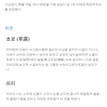
기상청이 08월 10일 16시 00분을 기해 광양시 등 7개 지역에 폭염주의보
를 변경했다.
의견
초로 (草露)
연약함에 마음이 녹고화사함에 끌리며 비상을 꿈꾸던 시절이 지나고
미래가 오히려 선명하니 생각은 잊히고 감정만 남아걸핏하면 눈물이
흐른다 도로(徒勞)에서 발을 빼고잔양(殘陽) 속에 생각하니 아픈 결핍
이라도때 늦으면 서글퍼지는 법 기쁨은 사라지고번거로움만 남았구
나
피리
비어서 나는 소리에 눈물이 고인다 눈을 감으면 찰나의 애절함과 쓸쓸
한 울림이 몸을 감싸고 익숙한 외로움이 빈 곳을 채운다