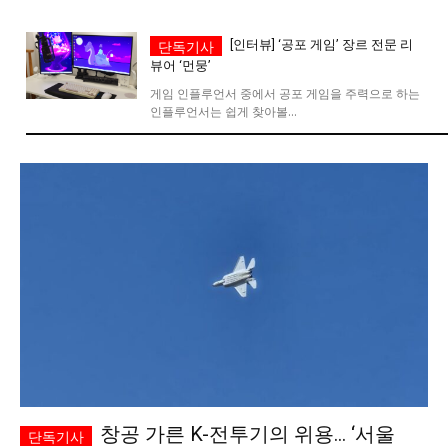
시 문학 (문학산책)
시 문학 (문학산책)
[인터뷰] ‘공포 게임’ 장르 전문 리
뷰어 ‘먼뭉’
보도 사진
보도 사진
정치
사회
경제
트렌드
정치
사회
경제
트렌드
게임 인플루언서 중에서 공포 게임을 주력으로 하는
인플루언서는 쉽게 찾아볼...
지역 & 글로벌 뉴스
지역 & 글로벌 뉴스
서울전역
인천지역
경기지역
강원지역
서울전역
인천지역
경기지역
강원지역
충청지역
세종지역
경상지역
전라지역
충청지역
세종지역
경상지역
전라지역
제주지역
부산/울산
대전지역
지방정가
제주지역
부산/울산
대전지역
지방정가
ENG
中文
日文
ENG
中文
日文
커뮤니티
커뮤니티
자유게시판
미니게임
운세 풀이
창공 가른 K-전투기의 위용… ‘서울
자유게시판
미니게임
운세 풀이