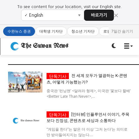
To see content for your location, visit our English site.
×
바로가기
✓
▼
로그인하세요
로그인하세요
수완뉴스 증권
대학생 기자단
청소년 기자단
로컬 큐레이터
7일간 숨기기
주요 뉴스
주요 뉴스
The Suwan News
정치
사회
경제
교육
정치
사회
경제
교육
전 세계 모두가 열광하는 K-콘텐
츠, 어떻게 가능했는가?
문화
과학·미디어
연예
스포츠
문화
과학·미디어
연예
스포츠
중국판 ‘런닝맨’ <달려라 형제>, 미국판 ‘꽃보다 할배’
<Better Late Than Never>,...
오피니언 & 특집
오피니언 & 특집
[인터뷰] 인플루언서 이야기, 주목
특집 기사 바로가기 :
청소년
·
청년
특집 기사 바로가기 :
청소년
·
청년
보다 진정성, 콘텐츠로 세상과 소통하다
“게임을 한다”는 말은 더 이상 ‘그저 논다’는 의미로
사설/칼럼
사설/칼럼
만 받아들여지지는 않는다....