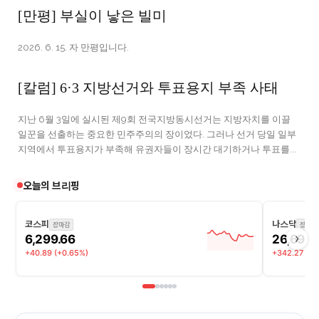
[만평] 부실이 낳은 빌미
2026. 6. 15. 자 만평입니다.
[칼럼] 6·3 지방선거와 투표용지 부족 사태
지난 6월 3일에 실시된 제9회 전국지방동시선거는 지방자치를 이끌
일꾼을 선출하는 중요한 민주주의의 장이었다. 그러나 선거 당일 일부
지역에서 투표용지가 부족해 유권자들이 장시간 대기하거나 투표를...
오늘의 브리핑
코스피
나스닥
장마감
장마감
›
6,299.66
26,690.
+40.89 (+0.65%)
+342.27 (+1