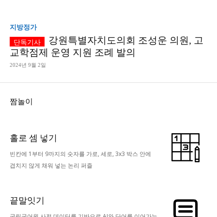
지방정가
강원특별자치도의회 조성운 의원, 고
교학점제 운영 지원 조례 발의
2024년 9월 2일
짬놀이
홀로 셈 넣기
빈칸에 1부터 9까지의 숫자를 가로, 세로, 3x3 박스 안에
겹치지 않게 채워 넣는 논리 퍼즐
끝말잇기
국립국어원 사전 데이터를 기반으로 AI와 단어를 이어가는