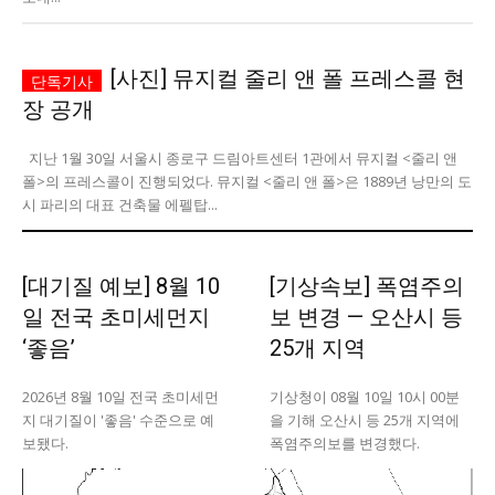
모든 세대의 시선이 머무는 곳, 수완뉴스
[사진] 뮤지컬 줄리 앤 폴 프레스콜 현
장 공개
지난 1월 30일 서울시 종로구 드림아트센터 1관에서 뮤지컬 <줄리 앤
폴>의 프레스콜이 진행되었다. 뮤지컬 <줄리 앤 폴>은 1889년 낭만의 도
시 파리의 대표 건축물 에펠탑...
[대기질 예보] 8월 10
[기상속보] 폭염주의
일 전국 초미세먼지
보 변경 — 오산시 등
‘좋음’
25개 지역
2026년 8월 10일 전국 초미세먼
기상청이 08월 10일 10시 00분
지 대기질이 '좋음' 수준으로 예
을 기해 오산시 등 25개 지역에
보됐다.
폭염주의보를 변경했다.