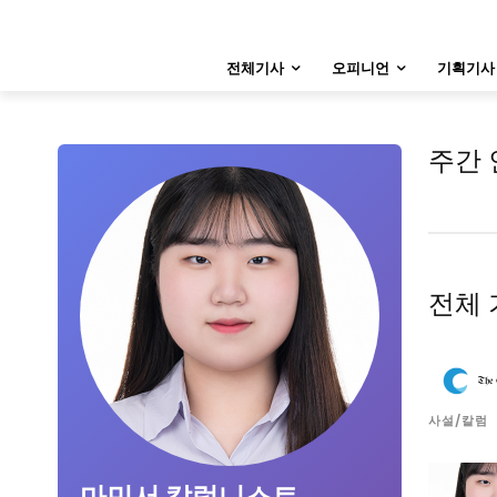
특집 기사 바로가기 :
청소년
·
청년
특집 기사 바로가기 :
청소년
·
청년
전체기사
오피니언
기획기사
사설/칼럼
사설/칼럼
시 문학 (문학산책)
시 문학 (문학산책)
주간 
보도 사진
보도 사진
지역 & 글로벌 뉴스
지역 & 글로벌 뉴스
서울전역
인천지역
경기지역
서울전역
인천지역
경기지역
전체 
ENG
中文
日文
ENG
中文
日文
커뮤니티
커뮤니티
사설/칼럼
마민서 칼럼니스트