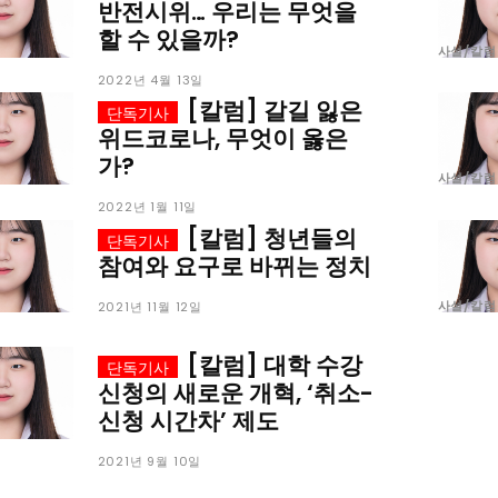
미니게임
운세 풀
미니게임
운세 풀
반전시위… 우리는 무엇을
할 수 있을까?
사설/칼럼
2022년 4월 13일
[칼럼] 갈길 잃은
위드코로나, 무엇이 옳은
가?
사설/칼럼
2022년 1월 11일
수완 키즈
수완 키즈
[칼럼] 청년들의
참여와 요구로 바뀌는 정치
커리어
기자단 참여
저널리즘 바이브
출판서비스
보도자료 
커리어
기자단 참여
저널리즘 바이브
출판서비스
보도자료 
사설/칼럼
2021년 11월 12일
[칼럼] 대학 수강
신청의 새로운 개혁, ‘취소-
신청 시간차’ 제도
2021년 9월 10일
당신이 어느 지점에 서 있든, 수완뉴스는 곁에 있