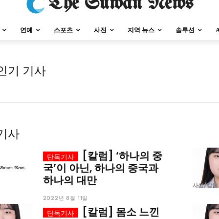
The Suwan News
연예
스포츠
사진
지역 뉴스
솔루션
인기 기사
강원지역
충청지역
세종지역
경상지역
전라지역
제주지역
부산/
강원지역
충청지역
세종지역
경상지역
전라지역
제주지역
부산/
기사
[칼럼] ‘하나의 중
국’이 아닌, 하나의 중국과
하나의 대만
사설/칼럼
2022년 8월 11일
[칼럼] 몸소 느낀