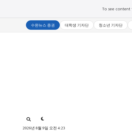
To see content fo
수완뉴스 증권
대학생 기자단
청소년 기자단
로그인하세요
로그인하세요
주요 뉴스
주요 뉴스
정치
정치
문화
문화
오피니언 & 특집
오피니언 & 특집
2026년 8월 9일 오전 4:23