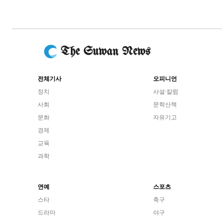
The Suwan News
전체기사
오피니언
정치
사설·칼럼
사회
문학산책
문화
자유기고
경제
교육
과학
연예
스포츠
스타
축구
드라마
야구