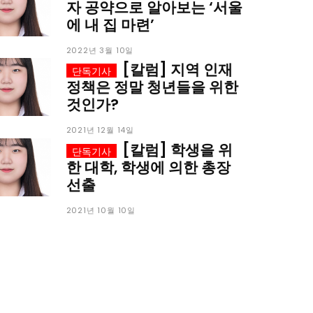
이
이
자 공약으로 알아보는 ‘서울
에 내 집 마련’
2022년 3월 10일
[칼럼] 지역 인재
정책은 정말 청년들을 위한
것인가?
2021년 12월 14일
청년공감
청라온
청년공감
청라온
[칼럼] 학생을 위
한 대학, 학생에 의한 총장
작성 서비스
스위프트 하이브
라라프레스
오픈미트
작성 서비스
스위프트 하이브
라라프레스
오픈미트
선출
2021년 10월 10일
습니다