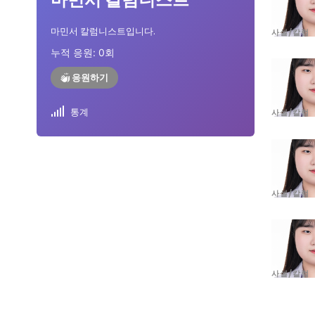
자유게시판
자유게시판
마민서 칼럼니스트입니다.
사설/칼럼
서비스 & 앱
서비스 & 앱
누적 응원:
0
회
수완뉴스 추천 서비스
수완뉴스 추천 서비스
응원하기
통계
사설/칼럼
스토어
스토어
멤버십 소개
이니셔티브
멤버십 소개
이니셔티브
사설/칼럼
사설/칼럼