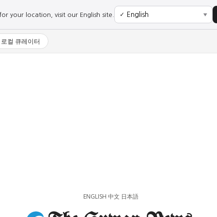
r your location, visit our English site.
✓
▼
로컬 큐레이터
사회
경제
사회
경제
과학·미디어
연예
과학·미디어
연예
ENGLISH
中文
日本語