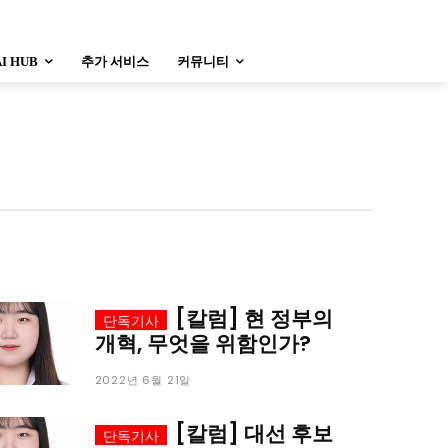
AI HUB
추가 서비스
커뮤니티
정치
사회
경제
트렌드
정치
사회
경제
트렌드
울산
대전지역
지방정가
울산
대전지역
지방정가
[칼럼] 현 정부의
개혁, 무엇을 위함인가?
2022년 6월 21일
[칼럼] 대선 후보