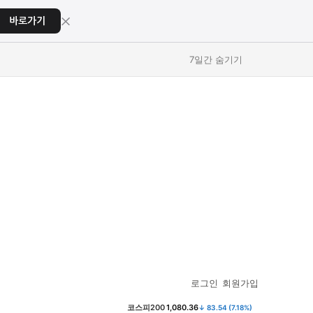
×
바로가기
7일간 숨기기
교육
교육
스포츠
스포츠
로그인
회원가입
코스피200
1,080.36
↓ 83.54 (7.18%)