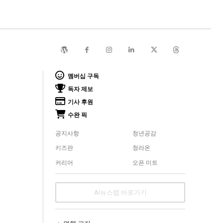
멤버십 구독
독자 제보
기사 후원
수완 픽
공지사항
청년공감
키즈판
청라온
커리어
오픈 미트
AI뉴스랩 바로가기