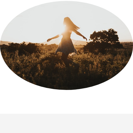
서비스 & 앱
서비스 & 앱
수완뉴스 추천 서비스
수완뉴스 추천 서비스
스토어
수완 키즈
청년공감
청라온
스토어
수완 키즈
청년공감
청라온
멤버십 소개
이니셔티브
커리어
멤버십 소개
이니셔티브
커리어
기자단 참여
저널리즘 바이브
출판서비스
기자단 참여
저널리즘 바이브
출판서비스
보도자료 작성 서비스
스위프트 하이브
보도자료 작성 서비스
스위프트 하이브
라라프레스
오픈미트
라라프레스
오픈미트