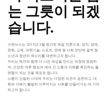
는 그릇이 되겠
시 문학 (문학산책)
시 문학 (문학산책)
보도 사진
보도 사진
정치
사회
경제
트렌드
정치
사회
경제
트렌드
습니다.
지역 & 글로벌 뉴스
지역 & 글로벌 뉴스
서울전역
인천지역
경기지역
강원지역
서울전역
인천지역
경기지역
강원지역
수완뉴스는 2015년 3월 창간된 독립 언론으로, 정치, 경제,
충청지역
세종지역
경상지역
전라지역
충청지역
세종지역
경상지역
전라지역
문화, 교육, 과학기술, 스포츠, 연예 등 사회 전반에 걸쳐 청
소년과 청년의 목소리를 대변하고자 합니다.
제주지역
부산/울산
대전지역
지방정가
제주지역
부산/울산
대전지역
지방정가
우리는 독자와 함께 더 나은 세상을 만드는 여정에 동참하
며, 건강한 여론 형성과 세대 간 소통과 이해를 촉진하는 플
ENG
中文
日文
ENG
中文
日文
랫폼이 되는 것을 목표로 합니다.
소통이 단절된 시대에 우리는 다양한 의견이 공존하고, 대
커뮤니티
커뮤니티
화와 이해가 활발히 이루어지는 사회를 만들어가는 데 기여
하고자 합니다.
자유게시판
미니게임
운세 풀이
자유게시판
미니게임
운세 풀이