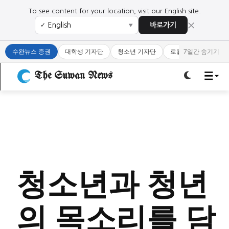
To see content for your location, visit our English site.
×
바로가기
✓
▼
로그인하세요
로그인하세요
수완뉴스 증권
대학생 기자단
청소년 기자단
로컬 큐레이터
7일간 숨기기
주요 뉴스
주요 뉴스
The Suwan News
정치
사회
경제
교육
정치
사회
경제
교육
문화
과학·미디어
연예
스포츠
문화
과학·미디어
연예
스포츠
오피니언 & 특집
오피니언 & 특집
청소년과 청년
특집 기사 바로가기 :
청소년
·
청년
특집 기사 바로가기 :
청소년
·
청년
의 목소리를 담
사설/칼럼
사설/칼럼