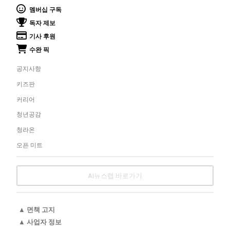
멤버십 구독
독자 제보
기사 후원
수완 픽
공지사항
키즈판
커리어
청년공감
청라온
오픈 미트
AI뉴스랩 바로가기
▲ 면책 고지
▲ 사업자 정보