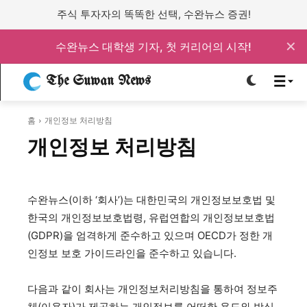
주식 투자자의 똑똑한 선택, 수완뉴스 증권!
로그인하세요
로그인하세요
✕
수완뉴스 대학생 기자, 첫 커리어의 시작!
주요 뉴스
주요 뉴스
The Suwan News
홈
개인정보 처리방침
정치
사회
경제
교육
정치
사회
경제
교육
개인정보 처리방침
문화
과학·미디어
연예
스포츠
문화
과학·미디어
연예
스포츠
수완뉴스(이하 ‘회사’)는 대한민국의 개인정보보호법 및
한국의 개인정보보호법령, 유럽연합의 개인정보보호법
오피니언 & 특집
오피니언 & 특집
(GDPR)을 엄격하게 준수하고 있으며 OECD가 정한 개
인정보 보호 가이드라인을 준수하고 있습니다.
특집 기사 바로가기 :
청소년
·
청년
특집 기사 바로가기 :
청소년
·
청년
다음과 같이 회사는 개인정보처리방침을 통하여 정보주
사설/칼럼
사설/칼럼
체(이용자)가 제공하는 개인정보를 어떠한 용도와 방식