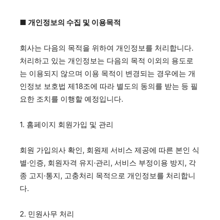
서비스 & 앱
서비스 & 앱
■ 개인정보의 수집 및 이용목적
수완뉴스 추천 서비스
수완뉴스 추천 서비스
회사는 다음의 목적을 위하여 개인정보를 처리합니다.
처리하고 있는 개인정보는 다음의 목적 이외의 용도로
는 이용되지 않으며 이용 목적이 변경되는 경우에는 개
스토어
수완 키즈
청년공감
청라온
인정보 보호법 제18조에 따라 별도의 동의를 받는 등 필
스토어
수완 키즈
청년공감
청라온
요한 조치를 이행할 예정입니다.
멤버십 소개
이니셔티브
커리어
멤버십 소개
이니셔티브
커리어
1. 홈페이지 회원가입 및 관리
기자단 참여
저널리즘 바이브
출판서비스
기자단 참여
저널리즘 바이브
출판서비스
보도자료 작성 서비스
스위프트 하이브
보도자료 작성 서비스
스위프트 하이브
회원 가입의사 확인, 회원제 서비스 제공에 따른 본인 식
라라프레스
오픈미트
별·인증, 회원자격 유지·관리, 서비스 부정이용 방지, 각
라라프레스
오픈미트
종 고지·통지, 고충처리 목적으로 개인정보를 처리합니
다.
2. 민원사무 처리