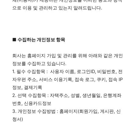
으로 이용 및 관리하고 있는지 알려드립니다.
시 문학 (문학산책)
시 문학 (문학산책)
보도 사진
보도 사진
정치
사회
경제
트렌드
정치
사회
경제
트렌드
■ 수집하는 개인정보 항목
지역 & 글로벌 뉴스
지역 & 글로벌 뉴스
서울전역
인천지역
경기지역
강원지역
서울전역
인천지역
경기지역
강원지역
회사는 홈페이지 가입 및 관리를 위해 아래와 같은 개인
정보를 수집하고 있습니다.
충청지역
세종지역
경상지역
전라지역
충청지역
세종지역
경상지역
전라지역
1. 필수 수집항목 : 사용자 이름, 로그인ID, 비밀번호, 전
제주지역
부산/울산
대전지역
지방정가
제주지역
부산/울산
대전지역
지방정가
자우편 주소, 서비스 이용기록, 접속 로그, 쿠키, 접속 IP
정보, 결제기록
ENG
中文
日文
ENG
中文
日文
2. 선택 수집항목 : 자택주소, 성별, 생년월일, 은행계좌
번호, 신용카드정보
커뮤니티
커뮤니티
3. 개인정보 수집방법 : 홈페이지(회원가입, 게시판, 신
청서)
자유게시판
미니게임
운세 풀이
자유게시판
미니게임
운세 풀이