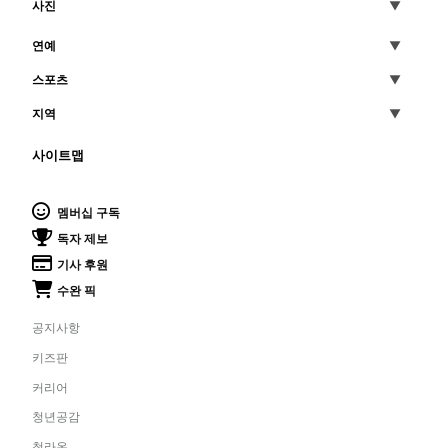
사진
연예
스포츠
지역
사이트맵
멤버십 구독
독자 제보
기사 후원
수완 픽
공지사항
키즈판
커리어
청년공감
청라온