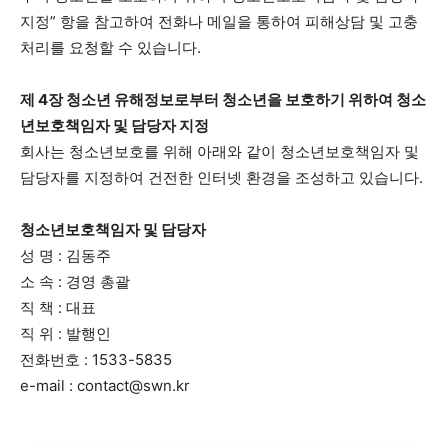
지정” 항을 참고하여 전화나 메일을 통하여 피해상담 및 고충
서비스 & 앱
서비스 & 앱
처리를 요청할 수 있습니다.
수완뉴스 추천 서비스
수완뉴스 추천 서비스
제 4장 청소년 유해정보로부터 청소년을 보호하기 위하여 청소
년보호책임자 및 담당자 지정
회사는 청소년보호를 위해 아래와 같이 청소년보호책임자 및
스토어
수완 키즈
청년공감
청라온
스토어
수완 키즈
청년공감
청라온
담당자를 지정하여 건전한 인터넷 환경을 조성하고 있습니다.
청소년보호책임자 및 담당자
멤버십 소개
이니셔티브
커리어
멤버십 소개
이니셔티브
커리어
성 명 : 김동주
기자단 참여
저널리즘 바이브
출판서비스
기자단 참여
저널리즘 바이브
출판서비스
소 속 : 경영 총괄
보도자료 작성 서비스
스위프트 하이브
보도자료 작성 서비스
스위프트 하이브
직 책 : 대표
라라프레스
오픈미트
라라프레스
오픈미트
직 위 : 발행인
전화번호 : 1533-5835
e-mail :
contact@swn.kr