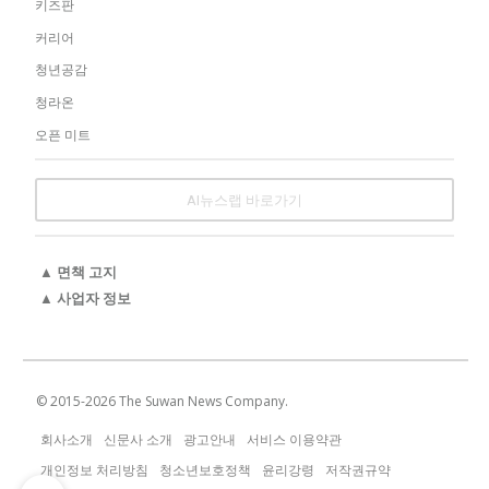
키즈판
커리어
청년공감
청라온
오픈 미트
AI뉴스랩 바로가기
▲ 면책 고지
▲ 사업자 정보
© 2015-
2026
The Suwan News Company.
회사소개
신문사 소개
광고안내
서비스 이용약관
개인정보 처리방침
청소년보호정책
윤리강령
저작권규약