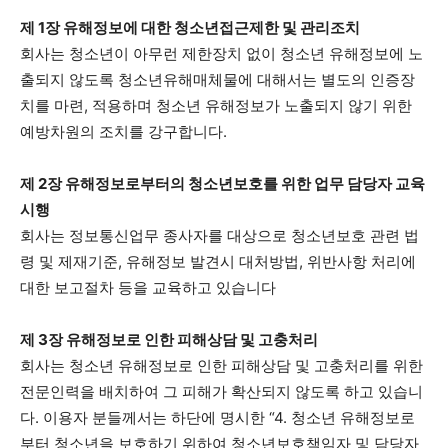
제 1장 유해정보에 대한 청소년접근제한 및 관리조치
시 문학 (문학산책)
시 문학 (문학산책)
회사는 청소년이 아무런 제한장치 없이 청소년 유해정보에 노
보도 사진
보도 사진
정치
사회
경제
트렌드
정치
사회
경제
트렌드
출되지 않도록 청소년유해매체물에 대해서는 별도의 인증장
치를 마련, 적용하며 청소년 유해정보가 노출되지 않기 위한
예방차원의 조치를 강구합니다.
지역 & 글로벌 뉴스
지역 & 글로벌 뉴스
서울전역
인천지역
경기지역
강원지역
서울전역
인천지역
경기지역
강원지역
제 2장 유해정보로부터의 청소년보호를 위한 업무 담당자 교육
충청지역
세종지역
경상지역
전라지역
시행
충청지역
세종지역
경상지역
전라지역
회사는 정보통신업무 종사자를 대상으로 청소년보호 관련 법
제주지역
부산/울산
대전지역
지방정가
제주지역
부산/울산
대전지역
지방정가
령 및 제재기준, 유해정보 발견시 대처방법, 위반사항 처리에
ENG
中文
日文
대한 보고절차 등을 교육하고 있습니다
ENG
中文
日文
제 3장 유해정보로 인한 피해상담 및 고충처리
커뮤니티
커뮤니티
회사는 청소년 유해정보로 인한 피해상담 및 고충처리를 위한
전문인력을 배치하여 그 피해가 확산되지 않도록 하고 있습니
다. 이용자 분들께서는 하단에 명시한 “4. 청소년 유해정보로
자유게시판
미니게임
운세 풀이
자유게시판
미니게임
운세 풀이
부터 청소년을 보호하기 위하여 청소년보호책임자 및 담당자