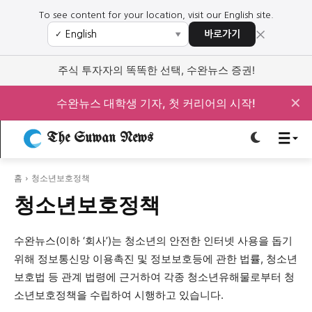
To see content for your location, visit our English site.
×
바로가기
✓
▼
로그인하세요
로그인하세요
주식 투자자의 똑똑한 선택, 수완뉴스 증권!
주요 뉴스
주요 뉴스
✕
수완뉴스 대학생 기자, 첫 커리어의 시작!
정치
사회
경제
교육
The Suwan News
정치
사회
경제
교육
홈
청소년보호정책
문화
과학·미디어
연예
스포츠
문화
과학·미디어
연예
스포츠
청소년보호정책
오피니언 & 특집
오피니언 & 특집
수완뉴스(이하 ‘회사’)는 청소년의 안전한 인터넷 사용을 돕기
위해 정보통신망 이용촉진 및 정보보호등에 관한 법률, 청소년
특집 기사 바로가기 :
청소년
·
청년
특집 기사 바로가기 :
청소년
·
청년
보호법 등 관계 법령에 근거하여 각종 청소년유해물로부터 청
소년보호정책을 수립하여 시행하고 있습니다.
사설/칼럼
사설/칼럼