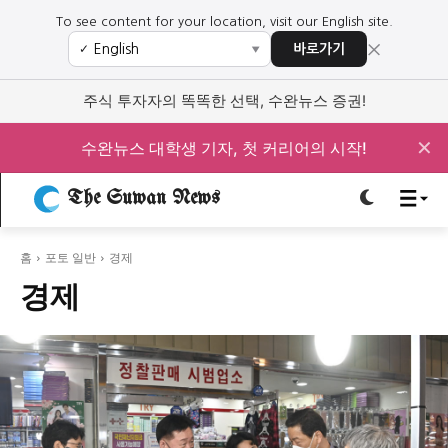
To see content for your location, visit our English site.
×
바로가기
✓
▼
로그인하세요
로그인하세요
주식 투자자의 똑똑한 선택, 수완뉴스 증권!
주요 뉴스
주요 뉴스
✕
수완뉴스 대학생 기자, 첫 커리어의 시작!
정치
사회
경제
교육
The Suwan News
정치
사회
경제
교육
홈
포토 일반
경제
문화
과학·미디어
연예
스포츠
문화
과학·미디어
연예
스포츠
경제
오피니언 & 특집
오피니언 & 특집
특집 기사 바로가기 :
청소년
·
청년
특집 기사 바로가기 :
청소년
·
청년
사설/칼럼
사설/칼럼