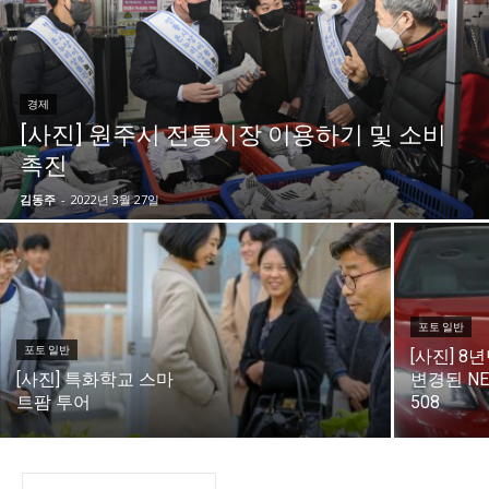
시 문학 (문학산책)
시 문학 (문학산책)
보도 사진
보도 사진
정치
사회
경제
트렌드
정치
사회
경제
트렌드
경제
[사진] 원주시 전통시장 이용하기 및 소비
지역 & 글로벌 뉴스
지역 & 글로벌 뉴스
촉진
서울전역
인천지역
경기지역
강원지역
서울전역
인천지역
경기지역
강원지역
김동주
-
2022년 3월 27일
충청지역
세종지역
경상지역
전라지역
충청지역
세종지역
경상지역
전라지역
제주지역
부산/울산
대전지역
지방정가
제주지역
부산/울산
대전지역
지방정가
ENG
中文
日文
ENG
中文
日文
포토 일반
포토 일반
[사진] 8
[사진] 특화학교 스마
변경된 N
커뮤니티
커뮤니티
트팜 투어
508
자유게시판
미니게임
운세 풀이
자유게시판
미니게임
운세 풀이