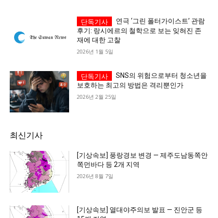
연극 ‘그린 폴터가이스트’ 관람
후기: 랑시에르의 철학으로 보는 잊혀진 존
재에 대한 고찰
2026년 1월 5일
SNS의 위험으로부터 청소년을
보호하는 최고의 방법은 격리뿐인가
2026년 2월 25일
최신기사
[기상속보] 풍랑경보 변경 — 제주도남동쪽안
쪽먼바다 등 2개 지역
2026년 8월 7일
[기상속보] 열대야주의보 발표 — 진안군 등