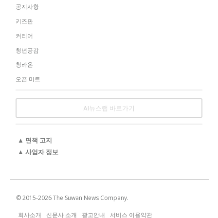
공지사항
키즈판
커리어
청년공감
청라온
오픈 미트
AI뉴스랩 바로가기
▲ 면책 고지
▲ 사업자 정보
© 2015-
2026
The Suwan News Company.
회사소개
신문사 소개
광고안내
서비스 이용약관