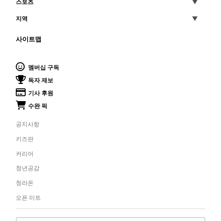
스포츠
지역
사이트맵
멤버십 구독
독자 제보
기사 후원
수완 픽
공지사항
키즈판
커리어
청년공감
청라온
오픈 미트