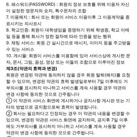
6. 패스워드(PASSWORD) : 회원의 정보 보호를 위해 이용자 자신
이 설정한 영문자와 숫자, 특수문자의 조합
서비스 & 앱
서비스 & 앱
7. 이용해지 : 회사 또는 회원이 서비스 이용이후 그 이용계약을 종
료시키는 의사표시
수완뉴스 추천 서비스
수완뉴스 추천 서비스
8. 학교인증: 회원이 대학생임을 증명하기 위해 학생증, 학교 이메
일 등을 통해 회사가 정한 절차에 따라 인증을 받는 행위
9. 채팅 서비스: 회원 간 실시간으로 메시지, 이미지 등을 주고받을
수 있는 서비스
스토어
수완 키즈
청년공감
청라온
스토어
수완 키즈
청년공감
청라온
10. 게시물: 회원이 서비스를 이용함에 있어 서비스상에 게시한 문
자, 문서, 그림, 음성, 영상 또는 이들의 조합으로 이루어진 정보
제3조(약관의 효력과 변경)
멤버십 소개
이니셔티브
커리어
멤버십 소개
이니셔티브
커리어
회원은 변경된 약관에 동의하지 않을 경우 회원 탈퇴(해지)를 요청
기자단 참여
저널리즘 바이브
출판서비스
기자단 참여
저널리즘 바이브
출판서비스
할 수 있으며, 변경된 약관의 효력 발생일로부터 7일 이후에도 거
부의사를 표시하지 아니하고 서비스를 계속 사용할 경우 약관의
보도자료 작성 서비스
스위프트 하이브
보도자료 작성 서비스
스위프트 하이브
변경 사항에 동의한 것으로 간주됩니다
① 이 약관의 서비스 화면에 게시하거나 공지사항 게시판 또는 기
라라프레스
오픈미트
라라프레스
오픈미트
타의 방법으로 공지함으로써 효력이 발생됩니다.
② 회사는 필요하다고 인정되는 경우 이 약관의 내용을 변경할 수
있으며, 변경된 약관은 서비스 화면에 공지하며, 공지후 7일 이후
에도 거부의사를 표시하지 아니하고 서비스를 계속 사용할 경우
약관의 변경 사항에 동의한 것으로 간주됩니다.