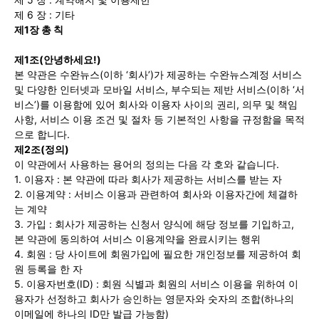
제 6 장 : 기타
시 문학 (문학산책)
시 문학 (문학산책)
제1장 총 칙
보도 사진
보도 사진
정치
사회
경제
트렌드
정치
사회
경제
트렌드
제1조(안녕하세요!)
본 약관은 수완뉴스(이하 ‘회사’)가 제공하는 수완뉴스계정 서비스
및 다양한 인터넷과 모바일 서비스, 부수되는 제반 서비스(이하 ‘서
지역 & 글로벌 뉴스
지역 & 글로벌 뉴스
비스’)를 이용함에 있어 회사와 이용자 사이의 권리, 의무 및 책임
사항, 서비스 이용 조건 및 절차 등 기본적인 사항을 규정함을 목적
서울전역
인천지역
경기지역
강원지역
서울전역
인천지역
경기지역
강원지역
으로 합니다.
충청지역
세종지역
경상지역
전라지역
충청지역
세종지역
경상지역
전라지역
제2조(정의)
이 약관에서 사용하는 용어의 정의는 다음 각 호와 같습니다.
제주지역
부산/울산
대전지역
지방정가
제주지역
부산/울산
대전지역
지방정가
1. 이용자 : 본 약관에 따라 회사가 제공하는 서비스를 받는 자
2. 이용계약 : 서비스 이용과 관련하여 회사와 이용자간에 체결하
ENG
中文
日文
ENG
中文
日文
는 계약
3. 가입 : 회사가 제공하는 신청서 양식에 해당 정보를 기입하고,
본 약관에 동의하여 서비스 이용계약을 완료시키는 행위
커뮤니티
커뮤니티
4. 회원 : 당 사이트에 회원가입에 필요한 개인정보를 제공하여 회
원 등록을 한 자
5. 이용자번호(ID) : 회원 식별과 회원의 서비스 이용을 위하여 이
용자가 선정하고 회사가 승인하는 영문자와 숫자의 조합(하나의
자유게시판
미니게임
운세 풀이
자유게시판
미니게임
운세 풀이
이메일에 하나의 ID만 발급 가능함)