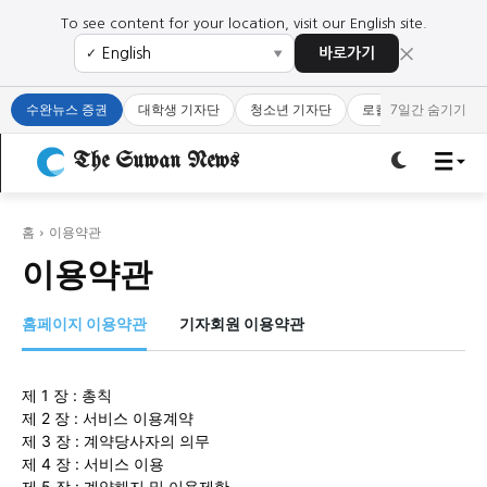
To see content for your location, visit our English site.
×
바로가기
✓
▼
로그인하세요
로그인하세요
수완뉴스 증권
대학생 기자단
청소년 기자단
로컬 큐레이터
7일간 숨기기
주요 뉴스
주요 뉴스
The Suwan News
정치
사회
경제
교육
정치
사회
경제
교육
홈
이용약관
이용약관
문화
과학·미디어
연예
스포츠
문화
과학·미디어
연예
스포츠
홈페이지 이용약관
기자회원 이용약관
오피니언 & 특집
오피니언 & 특집
제 1 장 : 총칙
특집 기사 바로가기 :
청소년
·
청년
특집 기사 바로가기 :
청소년
·
청년
제 2 장 : 서비스 이용계약
제 3 장 : 계약당사자의 의무
제 4 장 : 서비스 이용
사설/칼럼
사설/칼럼
제 5 장 : 계약해지 및 이용제한