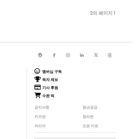
2의 페이지 1
멤버십 구독
독자 제보
기사 후원
수완 픽
공지사항
청년공감
키즈판
청라온
커리어
오픈 미트