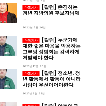
이
이
2022년 10월 4일
[칼럼] 존경하는
청년 지방의원 후보자님께
···
2022년 5월 26일
[칼럼] 누군가에
대한 좋은 마음을 악용하는
청년공감
청라온
청년공감
청라온
그루밍 성범죄는 강력하게
처벌해야 한다
작성 서비스
스위프트 하이브
라라프레스
오픈미트
작성 서비스
스위프트 하이브
라라프레스
오픈미트
2021년 12월 20일
[칼럼] 청소년, 청
년 활동에서 활동이 아니라
사람이 우선이어야한다.
2021년 8월 23일
[칼럼] 아동이 편