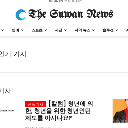
ENGLISH
中文
日本語
The Suwan News
연예
스포츠
사진
지역 뉴스
솔루션
인기 기사
강원지역
충청지역
세종지역
경상지역
전라지역
제주지역
부산/
강원지역
충청지역
세종지역
경상지역
전라지역
제주지역
부산/
기사
[칼럼] 청년에 의
한, 청년을 위한 청년인턴
제도를 아시나요?
사설/칼럼