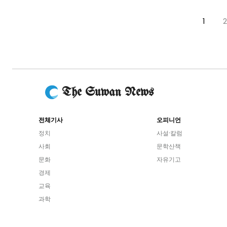
1
2
The Suwan News
전체기사
오피니언
정치
사설·칼럼
사회
문학산책
문화
자유기고
경제
교육
과학