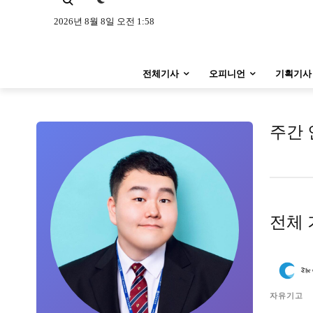
특집 기사 바로가기 :
청소년
·
청년
특집 기사 바로가기 :
청소년
·
청년
2026년 8월 8일 오전 1:58
사설/칼럼
사설/칼럼
전체기사
오피니언
기획기사
시 문학 (문학산책)
시 문학 (문학산책)
보도 사진
보도 사진
주간 
지역 & 글로벌 뉴스
지역 & 글로벌 뉴스
서울전역
인천지역
경기지역
서울전역
인천지역
경기지역
ENG
中文
日文
ENG
中文
日文
전체 
커뮤니티
커뮤니티
자유기고