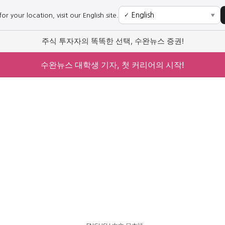
r your location, visit our English site.
✓
▼
주식 투자자의 똑똑한 선택, 수완뉴스 증권!
수완뉴스 대학생 기자, 첫 커리어의 시작!
사회
경제
사회
경제
과학·미디어
연예
과학·미디어
연예