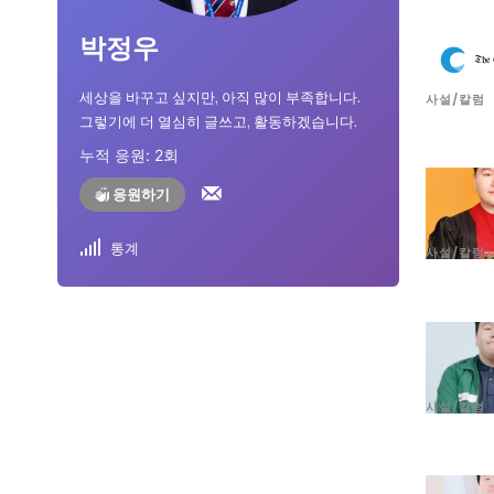
자유게시판
자유게시판
박정우
서비스 & 앱
서비스 & 앱
세상을 바꾸고 싶지만, 아직 많이 부족합니다.
사설/칼럼
수완뉴스 추천 서비스
수완뉴스 추천 서비스
그렇기에 더 열심히 글쓰고, 활동하겠습니다.
누적 응원:
2
회
응원하기
스토어
스토어
통계
사설/칼럼
멤버십 소개
이니셔티브
멤버십 소개
이니셔티브
사설/칼럼