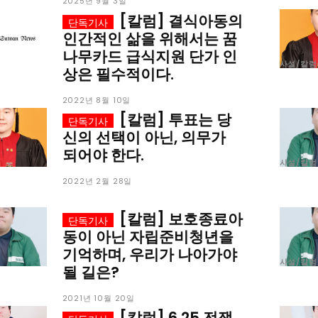
미니게임
운세 풀
미니게임
운세 풀
2025년 9월 3일
[칼럼] 결식아동의
인간적인 삶을 위해서는 꿈
나무카드 급식지원 단가 인
사설/칼럼
상은 필수적이다.
2022년 8월 10일
[칼럼] 투표는 당
신의 선택이 아닌, 의무가
수완 키즈
수완 키즈
되어야 한다.
사설/칼럼
커리어
기자단 참여
저널리즘 바이브
출판서비스
보도자료 
커리어
기자단 참여
저널리즘 바이브
출판서비스
보도자료 
2022년 2월 28일
[칼럼] 보호종료아
동이 아닌 자립준비청년을
기억하며, 우리가 나아가야
사설/칼럼
될 길은?
2021년 10월 20일
가까운 일상에서, 수완뉴스를 만나세요
[칼럼] 6.25 전쟁