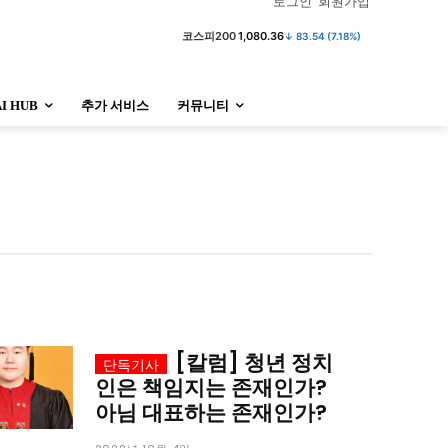
로그인
회원가입
코스피200
1,080.36
↓ 83.54 (7.18%)
AI HUB
추가 서비스
커뮤니티
정치
사회
경제
트렌드
정치
사회
경제
트렌드
울산
대전지역
지방정가
울산
대전지역
지방정가
[칼럼] 청년 정치
인은 책임지는 존재인가?
아님 대표하는 존재인가?