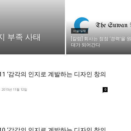
미니게임
운세 풀
미니게임
운세 풀
사설/칼럼
용지 부족 사태
[칼럼] 회사는 점점 ‘경력’을 
대가 되어간다
수완 키즈
수완 키즈
커리어
기자단 참여
저널리즘 바이브
출판서비스
보도자료 
커리어
기자단 참여
저널리즘 바이브
출판서비스
보도자료 
11 ‘감각의 인지로 계발하는 디자인 창의
-
2015년 11월 12일
0
1020의 목소리, 수완뉴스가 잘 하는 일입니다.
10 ‘감각의 인지로 계발하는 디자인 창의