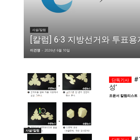
자유게시판
자유게시판
서비스 & 앱
서비스 & 앱
사설/칼럼
수완뉴스 추천 서비스
수완뉴스 추천 서비스
[칼럼] 6·3 지방선거와 투표
이건영
-
2026년 6월 10일
스토어
스토어
멤버십 소개
이니셔티브
멤버십 소개
이니셔티브
#
성’
조윤서 칼럼리스트
사설/칼럼
#