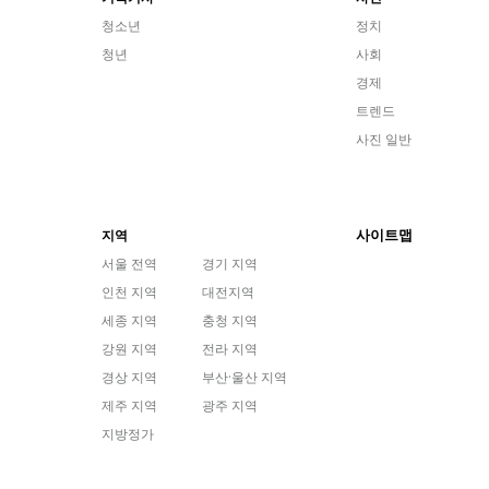
청소년
정치
청년
사회
경제
트렌드
사진 일반
사이트맵
지역
서울 전역
경기 지역
인천 지역
대전지역
세종 지역
충청 지역
강원 지역
전라 지역
경상 지역
부산·울산 지역
제주 지역
광주 지역
지방정가