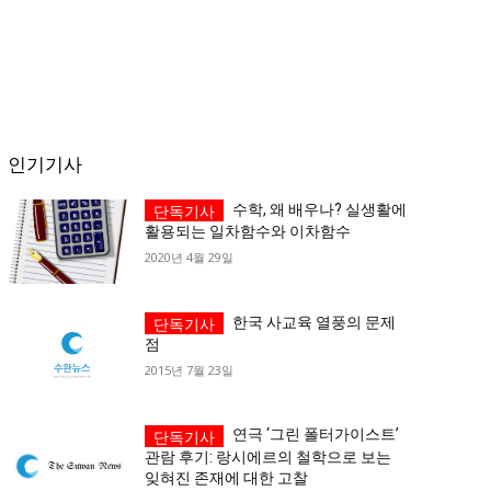
인기기사
수학, 왜 배우나? 실생활에
활용되는 일차함수와 이차함수
2020년 4월 29일
한국 사교육 열풍의 문제
점
2015년 7월 23일
연극 ‘그린 폴터가이스트’
관람 후기: 랑시에르의 철학으로 보는
잊혀진 존재에 대한 고찰