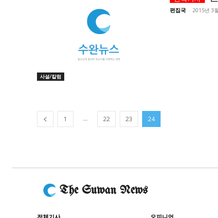
편집국
-
2015년 3
사설/칼럼
...
1
22
23
24
The Suwan News
전체기사
오피니언