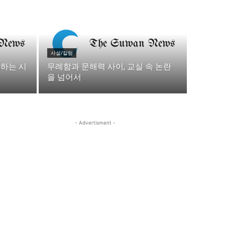
이
이
사설/칼럼
원하는 시
무례함과 문해력 사이, 교실 속 논란
을 넘어서
청년공감
청라온
청년공감
청라온
- Advertisment -
작성 서비스
스위프트 하이브
라라프레스
오픈미트
작성 서비스
스위프트 하이브
라라프레스
오픈미트