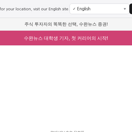
r your location, visit our English site.
✓
▼
주식 투자자의 똑똑한 선택, 수완뉴스 증권!
수완뉴스 대학생 기자, 첫 커리어의 시작!
사회
경제
사회
경제
과학·미디어
연예
과학·미디어
연예