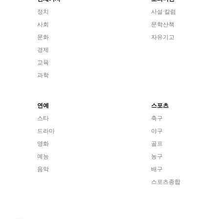
정치
사설·칼럼
사회
문학산책
문화
자유기고
경제
교육
과학
연예
스포츠
스타
축구
드라마
야구
영화
골프
예능
농구
음악
배구
스포츠종합