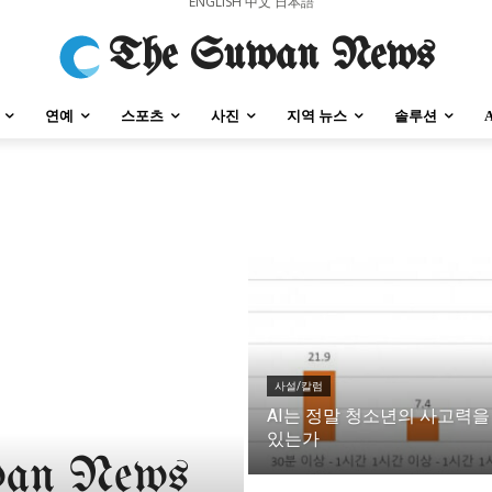
ENGLISH
中文
日本語
The Suwan News
연예
스포츠
사진
지역 뉴스
솔루션
강원지역
충청지역
세종지역
경상지역
전라지역
제주지역
부산/
강원지역
충청지역
세종지역
경상지역
전라지역
제주지역
부산/
사설/칼럼
AI는 정말 청소년의 사고력을
있는가