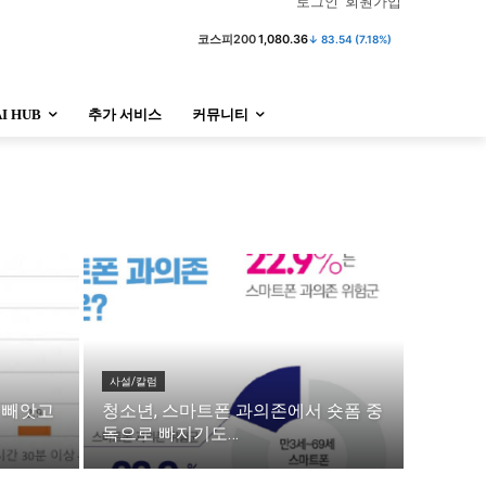
로그인
회원가입
코스피200
1,080.36
↓ 83.54 (7.18%)
AI HUB
추가 서비스
커뮤니티
정치
사회
경제
트렌드
정치
사회
경제
트렌드
울산
대전지역
지방정가
울산
대전지역
지방정가
사설/칼럼
 빼앗고
청소년, 스마트폰 과의존에서 숏폼 중
독으로 빠지기도…