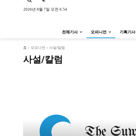
특집 기사 바로가기 :
청소년
·
청년
특집 기사 바로가기 :
청소년
·
청년
2026년 8월 7일 오전 6:54
사설/칼럼
사설/칼럼
전체기사
오피니언
기획기사
시 문학 (문학산책)
시 문학 (문학산책)
보도 사진
보도 사진
홈
오피니언
사설/칼럼
사설/칼럼
지역 & 글로벌 뉴스
지역 & 글로벌 뉴스
서울전역
인천지역
경기지역
서울전역
인천지역
경기지역
ENG
中文
日文
ENG
中文
日文
커뮤니티
커뮤니티