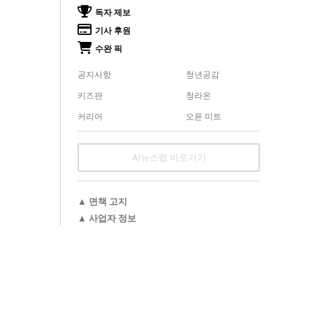
독자 제보
기사 후원
수완 픽
공지사항
청년공감
키즈판
청라온
커리어
오픈 미트
AI뉴스랩 바로가기
▲ 면책 고지
▲ 사업자 정보