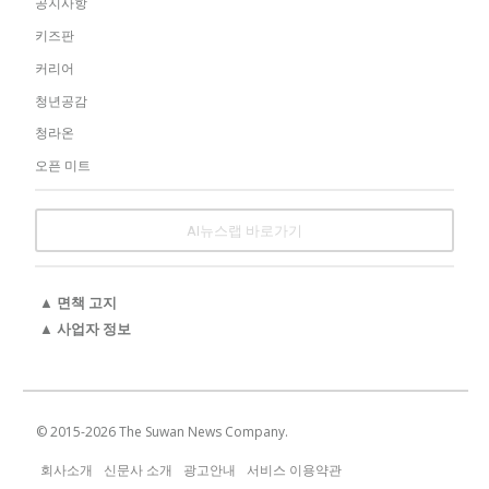
공지사항
키즈판
커리어
청년공감
청라온
오픈 미트
AI뉴스랩 바로가기
▲ 면책 고지
▲ 사업자 정보
© 2015-
2026
The Suwan News Company.
회사소개
신문사 소개
광고안내
서비스 이용약관