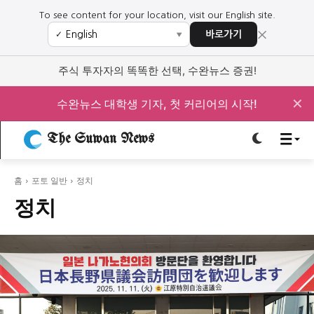
To see content for your location, visit our English site.
×
바로가기
✓
▼
로그인하세요
로그인하세요
주식 투자자의 똑똑한 선택, 수완뉴스 증권!
주요 뉴스
주요 뉴스
✕
수완뉴스 대학생 기자, 첫 커리어의 시작!
정치
사회
경제
교육
The Suwan News
정치
사회
경제
교육
홈
포토 일반
정치
문화
과학·미디어
연예
스포츠
문화
과학·미디어
연예
스포츠
정치
오피니언 & 특집
오피니언 & 특집
특집 기사 바로가기 :
청소년
·
청년
특집 기사 바로가기 :
청소년
·
청년
사설/칼럼
사설/칼럼