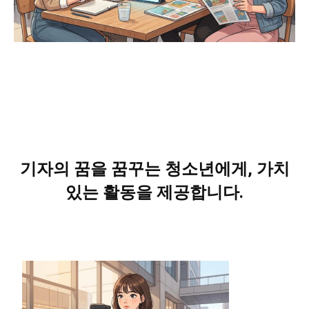
서비스 & 앱
서비스 & 앱
수완뉴스 추천 서비스
수완뉴스 추천 서비스
스토어
수완 키즈
청년공감
청라온
스토어
수완 키즈
청년공감
청라온
멤버십 소개
이니셔티브
커리어
멤버십 소개
이니셔티브
커리어
기자의 꿈을 꿈꾸는 청소년에게, 가치
기자단 참여
저널리즘 바이브
출판서비스
기자단 참여
저널리즘 바이브
출판서비스
있는 활동을 제공합니다.
보도자료 작성 서비스
스위프트 하이브
보도자료 작성 서비스
스위프트 하이브
라라프레스
오픈미트
라라프레스
오픈미트