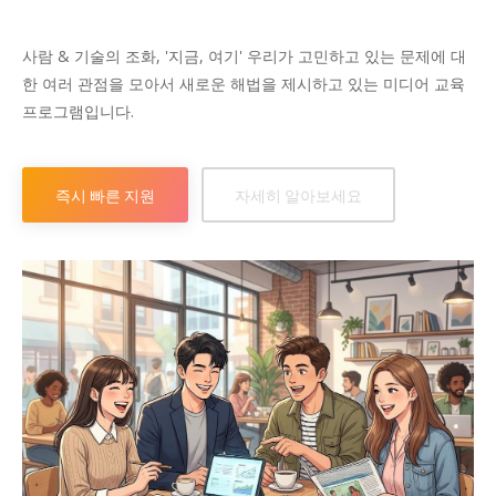
시 문학 (문학산책)
시 문학 (문학산책)
사람 & 기술의 조화, '지금, 여기' 우리가 고민하고 있는 문제에 대
보도 사진
보도 사진
정치
사회
경제
트렌드
정치
사회
경제
트렌드
한 여러 관점을 모아서 새로운 해법을 제시하고 있는 미디어 교육
프로그램입니다.
지역 & 글로벌 뉴스
지역 & 글로벌 뉴스
서울전역
인천지역
경기지역
강원지역
서울전역
인천지역
경기지역
강원지역
즉시 빠른 지원
자세히 알아보세요
충청지역
세종지역
경상지역
전라지역
충청지역
세종지역
경상지역
전라지역
제주지역
부산/울산
대전지역
지방정가
제주지역
부산/울산
대전지역
지방정가
ENG
中文
日文
ENG
中文
日文
커뮤니티
커뮤니티
자유게시판
미니게임
운세 풀이
자유게시판
미니게임
운세 풀이