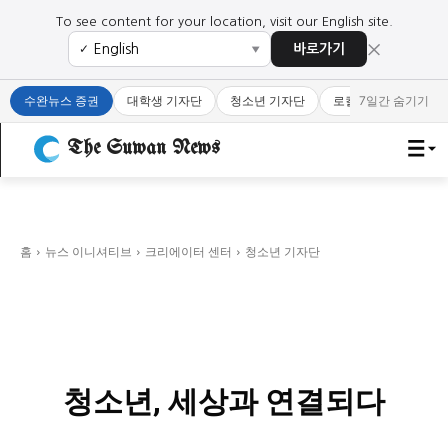
To see content for your location, visit our English site.
×
바로가기
✓
▼
로그인하세요
로그인하세요
수완뉴스 증권
대학생 기자단
청소년 기자단
로컬 큐레이터
7일간 숨기기
주요 뉴스
주요 뉴스
The Suwan News
정치
사회
경제
교육
정치
사회
경제
교육
홈
뉴스 이니셔티브
크리에이터 센터
청소년 기자단
문화
과학·미디어
연예
스포츠
문화
과학·미디어
연예
스포츠
오피니언 & 특집
오피니언 & 특집
특집 기사 바로가기 :
청소년
·
청년
특집 기사 바로가기 :
청소년
·
청년
청소년, 세상과 연결되다
사설/칼럼
사설/칼럼