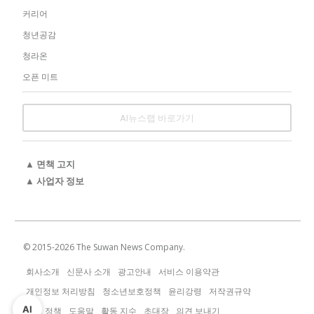
커리어
청년공감
청라온
오픈 미트
AI뉴스랩 바로가기
▲ 면책 고지
▲ 사업자 정보
© 2015-
2026
The Suwan News Company.
회사소개
신문사 소개
광고안내
서비스 이용약관
개인정보 처리방침
청소년보호정책
윤리강령
저작권규약
AI
운영 정책
도움말
활동 지수
초대장
의견 보내기