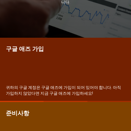
니다.
시 문학 (문학산책)
시 문학 (문학산책)
보도 사진
보도 사진
정치
사회
경제
트렌드
정치
사회
경제
트렌드
지역 & 글로벌 뉴스
지역 & 글로벌 뉴스
구글 애즈 가입
서울전역
인천지역
경기지역
강원지역
서울전역
인천지역
경기지역
강원지역
충청지역
세종지역
경상지역
전라지역
충청지역
세종지역
경상지역
전라지역
제주지역
부산/울산
대전지역
지방정가
제주지역
부산/울산
대전지역
지방정가
ENG
中文
日文
ENG
中文
日文
귀하의 구글 계정은 구글 애즈에 가입이 되어 있어야 합니다. 아직
가입하지 않았다면 지금 구글 애즈에 가입하세요!
커뮤니티
커뮤니티
준비사항
가입하기
자유게시판
미니게임
운세 풀이
자유게시판
미니게임
운세 풀이