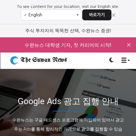
To see content for your location, visit our English site.
×
바로가기
✓
▼
로그인하세요
로그인하세요
주식 투자자의 똑똑한 선택, 수완뉴스 증권!
주요 뉴스
주요 뉴스
✕
수완뉴스 대학생 기자, 첫 커리어의 시작!
정치
사회
경제
교육
The Suwan News
정치
사회
경제
교육
문화
과학·미디어
연예
스포츠
문화
과학·미디어
연예
스포츠
Google Ads 광고 집행 안내
오피니언 & 특집
오피니언 & 특집
특집 기사 바로가기 :
청소년
·
청년
특집 기사 바로가기 :
청소년
·
청년
수완뉴스는 구글 애드센스 프로그램에 가입되어 있어서 광고
주는 Ads를 통해 합리적인 가격으로 광고를 집행할 수 있습
사설/칼럼
사설/칼럼