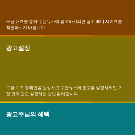
서비스 & 앱
서비스 & 앱
구글 애즈를 통해 수완뉴스에 광고하시려면 광고 배너 사이즈를
수완뉴스 추천 서비스
수완뉴스 추천 서비스
확인하시기 바랍니다.
광고설정
준비방법
스토어
수완 키즈
청년공감
청라온
스토어
수완 키즈
청년공감
청라온
멤버십 소개
이니셔티브
커리어
멤버십 소개
이니셔티브
커리어
기자단 참여
저널리즘 바이브
출판서비스
기자단 참여
저널리즘 바이브
출판서비스
구글 애즈 캠페인을 생성하고 수완뉴스에 광고를 설정하려면, 가
보도자료 작성 서비스
스위프트 하이브
보도자료 작성 서비스
스위프트 하이브
장 먼저 광고 설정하는 방법을 배웁니다.
라라프레스
오픈미트
라라프레스
오픈미트
광고주님의 혜택
광고설정