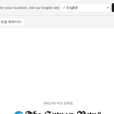
r your location, visit our English site.
✓
▼
로컬 큐레이터
사회
경제
사회
경제
과학·미디어
연예
과학·미디어
연예
ENGLISH
中文
日本語