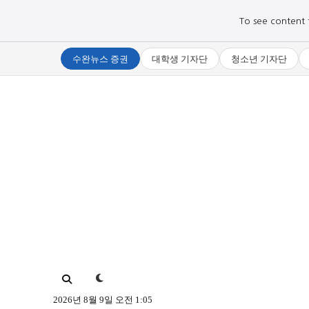
To see content fo
수완뉴스 증권
대학생 기자단
청소년 기자단
로그인하세요
로그인하세요
주요 뉴스
주요 뉴스
정치
정치
문화
문화
오피니언 & 특집
오피니언 & 특집
2026년 8월 9일 오전 1:05