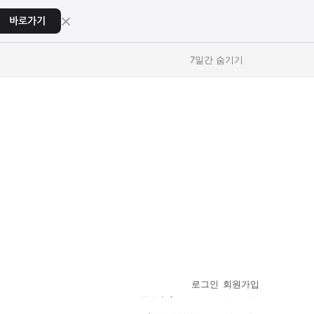
×
바로가기
7일간 숨기기
교육
교육
스포츠
스포츠
로그인
회원가입
코스피
6,258.77
↓ 37.61 (0.60%)