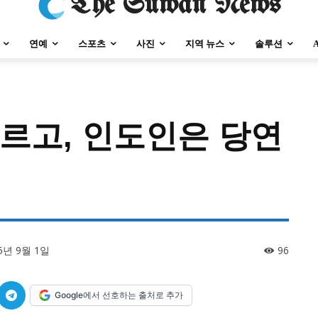
The Suwan News
연예
스포츠
사진
지역 뉴스
솔루션
모르고, 인도인은 당연
강원지역
충청지역
세종지역
경상지역
전라지역
제주지역
부산/
강원지역
충청지역
세종지역
경상지역
전라지역
제주지역
부산/
5년 9월 1일
96
Google에서 선호하는 출처로 추가