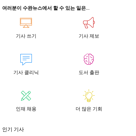
이
이
여러분이 수완뉴스에서 할 수 있는 일은...
기사 쓰기
기사 제보
청년공감
청라온
청년공감
청라온
기사 클리닉
도서 출판
작성 서비스
스위프트 하이브
라라프레스
오픈미트
작성 서비스
스위프트 하이브
라라프레스
오픈미트
인재 채용
더 많은 기회
뉴스
인기 기사