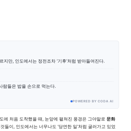
미니게임
운세 풀
미니게임
운세 풀
수완 키즈
수완 키즈
오르지만, 인도에서는 정전조차 ‘기후’처럼 받아들여진다.
커리어
기자단 참여
저널리즘 바이브
출판서비스
보도자료 
커리어
기자단 참여
저널리즘 바이브
출판서비스
보도자료 
 사람들은 밥을 손으로 먹는다.
POWERED BY CODA AI
도에 처음 도착했을 때, 눈앞에 펼쳐진 풍경은 그야말로
문화
깊이를 더하고 넓이를 채우다, 전 세대를 위한 
것들이, 인도에서는 너무나도 ‘당연한 일’처럼 굴러가고 있었