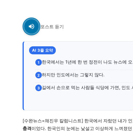
자유게시판
자유게시판
서비스 & 앱
서비스 & 앱
포스트 듣기
수완뉴스 추천 서비스
수완뉴스 추천 서비스
AI 3줄 요약
스토어
스토어
한국에서는 1년에 한 번 정전이 나도 뉴스에 
1
멤버십 소개
이니셔티브
멤버십 소개
이니셔티브
하지만 인도에서는 그렇지 않다.
2
길에서 손으로 먹는 사람들 식당에 가면, 인도
3
[수완뉴스=채진우 칼럼니스트] 한국에서 자랐던 내가 인
충격
이었다. 한국인의 눈에는 낯설고 이상하게 느껴졌던 