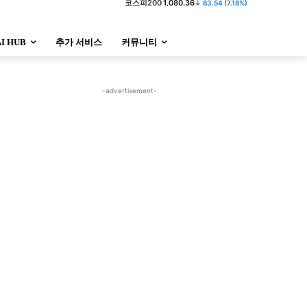
AI HUB
추가 서비스
커뮤니티
-advertisement-
정치
사회
경제
트렌드
정치
사회
경제
트렌드
울산
대전지역
지방정가
울산
대전지역
지방정가