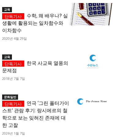
교육
수학, 왜 배우나? 실
생활에 활용되는 일차함수와
이차함수
2020년 4월 29일
교육
한국 사교육 열풍의
문제점
2018년 7월 7일
문화일반
연극 ‘그린 폴터가이
스트’ 관람 후기: 랑시에르의 철
학으로 보는 잊혀진 존재에 대
한 고찰
2026년 1월 7일