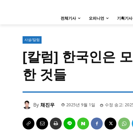
특집 기사 바로가기 :
청소년
·
청년
특집 기사 바로가기 :
청소년
·
청년
전체기사
오피니언
기획기사
사설/칼럼
사설/칼럼
시 문학 (문학산책)
시 문학 (문학산책)
사설/칼럼
보도 사진
보도 사진
[칼럼] 한국인은 
지역 & 글로벌 뉴스
지역 & 글로벌 뉴스
한 것들
서울전역
인천지역
경기지역
서울전역
인천지역
경기지역
ENG
中文
日文
ENG
中文
日文
By
채진우
2025년 9월 1일
수정 송고:
202
커뮤니티
커뮤니티