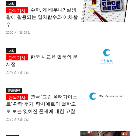
교육
수학, 왜 배우나? 실생
활에 활용되는 일차함수와 이차함
수
2020년 4월 29일
교육
한국 사교육 열풍의 문
제점
2018년 7월 7일
문화일반
연극 ‘그린 폴터가이스
트’ 관람 후기: 랑시에르의 철학으
로 보는 잊혀진 존재에 대한 고찰
2026년 1월 7일