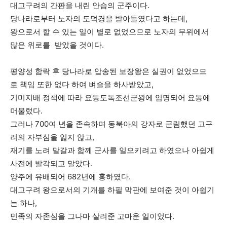
대고구려의 간판을 내린 안습의 군주이다.
당나라로부터 노자의 도덕경을 받아들였다고 하는데,
깊이를 더하고 넓이를 채우다, 전 세대를 위한 뉴스
왕으로서 할 수 있는 일이 별로 없었으므로 노자의 무위에서
많은 위로를 받았을 것이다.
평양성 함락 후 당나라로 압송된 보장왕은 실권이 없었으므
로 책임 또한 없다 하여 벼슬을 하사받았고,
기미지배 정책에 따라 요동도독조선군왕에 임명되어 요동에
머물렀다.
그러나 700여 년을 존속하며 동북아의 강자로 군림했던 고구
려의 자부심을 잃지 않고,
재기를 노려 말갈과 함께 군사를 일으키려고 하였으나 아쉽게
사전에 발각되고 말았다.
양주에 유배되어 682년에 훙하였다.
대고구려 왕으로서의 기개를 하필 막판에 보여준 것이 아쉽기
는 하나,
민족의 자존심을 그나마 살려준 고마운 일이었다.