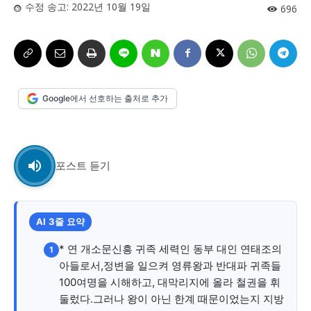
수정 송고:
2022년 10월 19일
696
시 문학 (문학산책)
시 문학 (문학산책)
보도 사진
보도 사진
정치
사회
경제
트렌드
정치
사회
경제
트렌드
지역 & 글로벌 뉴스
지역 & 글로벌 뉴스
Google에서 선호하는 출처로 추가
서울전역
인천지역
경기지역
강원지역
서울전역
인천지역
경기지역
강원지역
충청지역
세종지역
경상지역
전라지역
충청지역
세종지역
경상지역
전라지역
포스트 듣기
제주지역
부산/울산
대전지역
지방정가
제주지역
부산/울산
대전지역
지방정가
ENG
中文
日文
ENG
中文
日文
AI 3줄 요약
커뮤니티
커뮤니티
* 연 개소문신흥 귀족 세력인 동부 대인 연태조의
1
아들로서,정변을 일으켜 영류왕과 반대파 귀족들
100여명을 시해하고, 대막리지에 올라 철권을 휘
둘렀다.그러나 왕이 아닌 한계 때문이었는지 지방
자유게시판
미니게임
운세 풀이
자유게시판
미니게임
운세 풀이