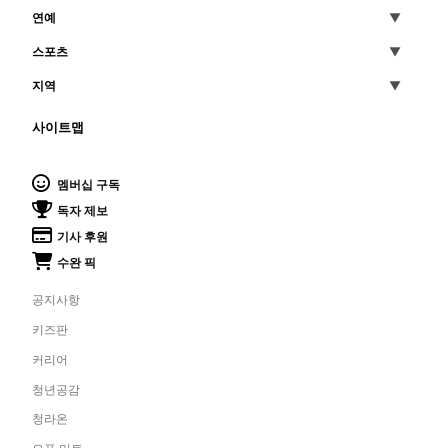
연예
스포츠
지역
사이트맵
멤버십 구독
독자 제보
기사 후원
수완 픽
공지사항
키즈판
커리어
청년공감
청라온