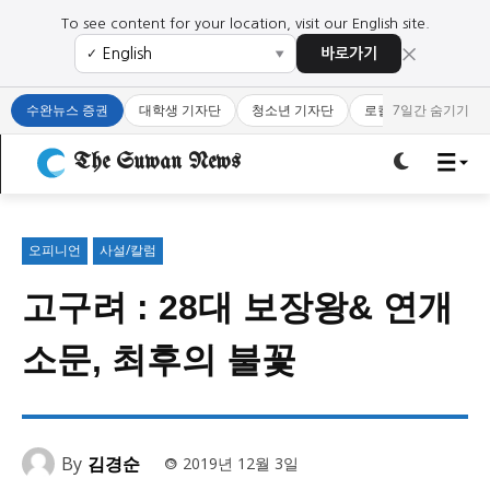
To see content for your location, visit our English site.
×
바로가기
✓
▼
로그인하세요
로그인하세요
수완뉴스 증권
대학생 기자단
청소년 기자단
로컬 큐레이터
7일간 숨기기
주요 뉴스
주요 뉴스
The Suwan News
정치
사회
경제
교육
정치
사회
경제
교육
오피니언
사설/칼럼
고구려 : 28대 보장왕& 연개
문화
과학·미디어
연예
스포츠
문화
과학·미디어
연예
스포츠
소문, 최후의 불꽃
오피니언 & 특집
오피니언 & 특집
특집 기사 바로가기 :
청소년
·
청년
특집 기사 바로가기 :
청소년
·
청년
By
김경순
2019년 12월 3일
사설/칼럼
사설/칼럼