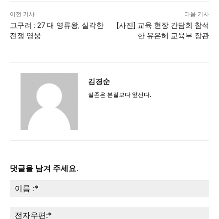
이전 기사
다음 기사
고구려 : 27 대 영류왕, 실각한
[사진] 교육 현장 간담회 참석
전쟁 영웅
한 유은혜 교육부 장관
김경순
실존은 본질보다 앞선다.
댓글을 남겨 주세요.
이
름
:*
전