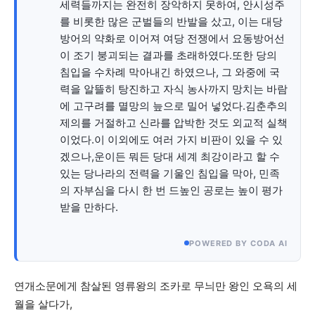
세력들까지는 완전히 장악하지 못하여, 안시성주
를 비롯한 많은 군벌들의 반발을 샀고, 이는 대당
서비스 & 앱
서비스 & 앱
방어의 약화로 이어져 여당 전쟁에서 요동방어선
이 조기 붕괴되는 결과를 초래하였다.또한 당의
수완뉴스 추천 서비스
수완뉴스 추천 서비스
침입을 수차례 막아내긴 하였으나, 그 와중에 국
력을 알뜰히 탕진하고 자식 농사까지 망치는 바람
에 고구려를 멸망의 늪으로 밀어 넣었다.김춘추의
제의를 거절하고 신라를 압박한 것도 외교적 실책
스토어
수완 키즈
청년공감
청라온
스토어
수완 키즈
청년공감
청라온
이었다.이 이외에도 여러 가지 비판이 있을 수 있
겠으나,운이든 뭐든 당대 세계 최강이라고 할 수
멤버십 소개
이니셔티브
커리어
멤버십 소개
이니셔티브
커리어
있는 당나라의 전력을 기울인 침입을 막아, 민족
기자단 참여
저널리즘 바이브
출판서비스
기자단 참여
저널리즘 바이브
출판서비스
의 자부심을 다시 한 번 드높인 공로는 높이 평가
받을 만하다.
보도자료 작성 서비스
스위프트 하이브
보도자료 작성 서비스
스위프트 하이브
라라프레스
오픈미트
라라프레스
오픈미트
POWERED BY CODA AI
연개소문에게 참살된 영류왕의 조카로 무늬만 왕인 오욕의 세
월을 살다가,