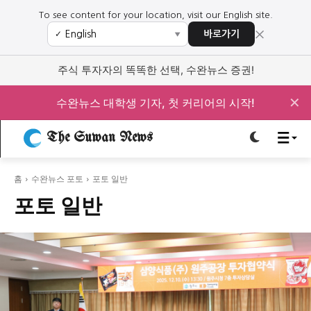
To see content for your location, visit our English site.
×
바로가기
✓
▼
로그인하세요
로그인하세요
주식 투자자의 똑똑한 선택, 수완뉴스 증권!
주요 뉴스
주요 뉴스
✕
수완뉴스 대학생 기자, 첫 커리어의 시작!
정치
사회
경제
교육
The Suwan News
정치
사회
경제
교육
홈
수완뉴스 포토
포토 일반
문화
과학·미디어
연예
스포츠
문화
과학·미디어
연예
스포츠
포토 일반
오피니언 & 특집
오피니언 & 특집
특집 기사 바로가기 :
청소년
·
청년
특집 기사 바로가기 :
청소년
·
청년
사설/칼럼
사설/칼럼