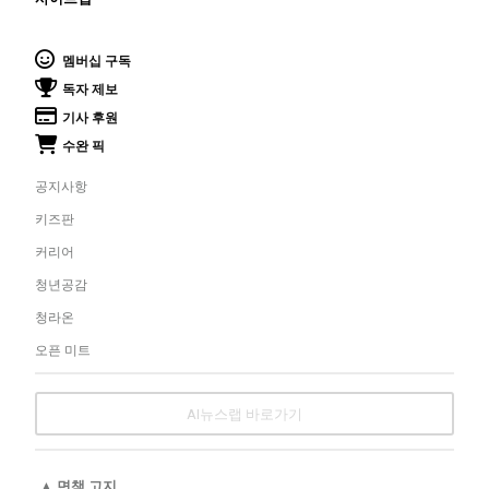
멤버십 구독
독자 제보
기사 후원
수완 픽
공지사항
키즈판
커리어
청년공감
청라온
오픈 미트
AI뉴스랩 바로가기
▲ 면책 고지