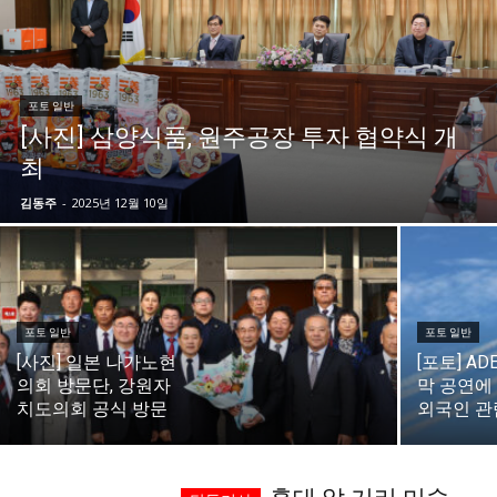
시 문학 (문학산책)
시 문학 (문학산책)
보도 사진
보도 사진
정치
사회
경제
트렌드
정치
사회
경제
트렌드
포토 일반
[사진] 삼양식품, 원주공장 투자 협약식 개
지역 & 글로벌 뉴스
지역 & 글로벌 뉴스
최
서울전역
인천지역
경기지역
강원지역
서울전역
인천지역
경기지역
강원지역
김동주
-
2025년 12월 10일
충청지역
세종지역
경상지역
전라지역
충청지역
세종지역
경상지역
전라지역
제주지역
부산/울산
대전지역
지방정가
제주지역
부산/울산
대전지역
지방정가
ENG
中文
日文
ENG
中文
日文
포토 일반
포토 일반
[사진] 일본 나가노현
[포토] AD
의회 방문단, 강원자
막 공연에
커뮤니티
커뮤니티
치도의회 공식 방문
외국인 관
자유게시판
미니게임
운세 풀이
자유게시판
미니게임
운세 풀이