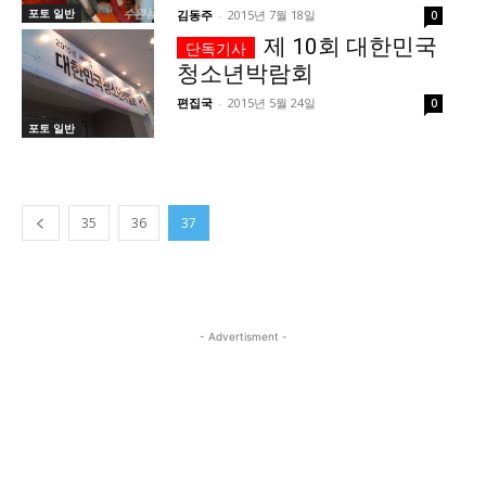
포토 일반
김동주
-
2015년 7월 18일
0
제 10회 대한민국
청소년박람회
편집국
-
2015년 5월 24일
0
포토 일반
35
36
37
- Advertisment -