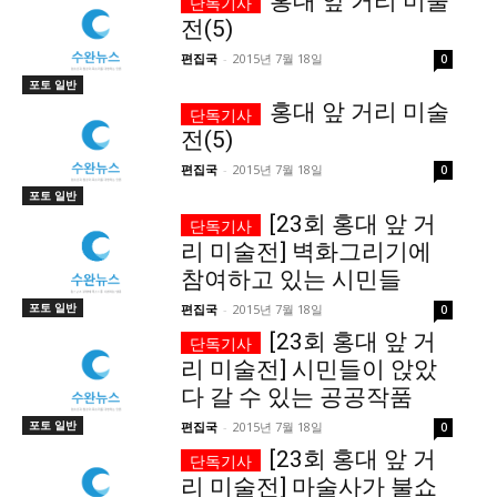
홍대 앞 거리 미술
전(5)
서비스 & 앱
서비스 & 앱
편집국
-
2015년 7월 18일
0
포토 일반
수완뉴스 추천 서비스
수완뉴스 추천 서비스
홍대 앞 거리 미술
전(5)
편집국
-
2015년 7월 18일
0
스토어
수완 키즈
청년공감
청라온
스토어
수완 키즈
청년공감
청라온
포토 일반
[23회 홍대 앞 거
리 미술전] 벽화그리기에
멤버십 소개
이니셔티브
커리어
멤버십 소개
이니셔티브
커리어
참여하고 있는 시민들
기자단 참여
저널리즘 바이브
출판서비스
기자단 참여
저널리즘 바이브
출판서비스
포토 일반
편집국
-
2015년 7월 18일
0
보도자료 작성 서비스
스위프트 하이브
보도자료 작성 서비스
스위프트 하이브
[23회 홍대 앞 거
리 미술전] 시민들이 앉았
라라프레스
오픈미트
라라프레스
오픈미트
다 갈 수 있는 공공작품
포토 일반
편집국
-
2015년 7월 18일
0
[23회 홍대 앞 거
리 미술전] 마술사가 불쇼