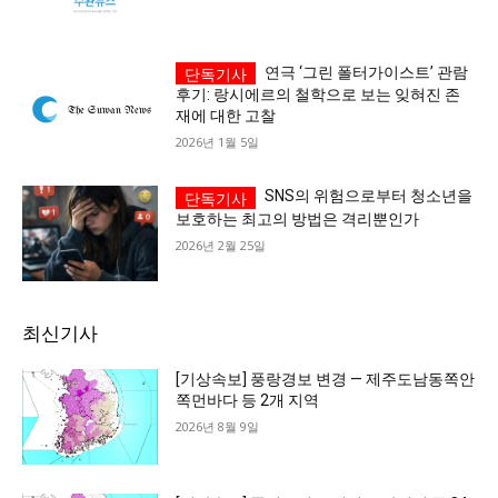
연극 ‘그린 폴터가이스트’ 관람
후기: 랑시에르의 철학으로 보는 잊혀진 존
재에 대한 고찰
2026년 1월 5일
SNS의 위험으로부터 청소년을
보호하는 최고의 방법은 격리뿐인가
2026년 2월 25일
최신기사
[기상속보] 풍랑경보 변경 — 제주도남동쪽안
쪽먼바다 등 2개 지역
2026년 8월 9일