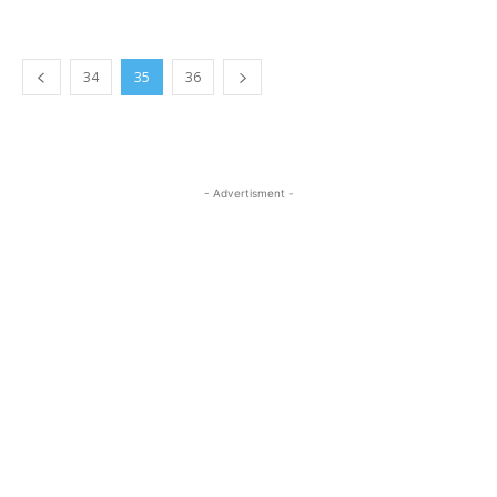
34
35
36
- Advertisment -