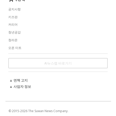
공지사항
키즈판
커리어
청년공감
청라온
오픈 미트
AI뉴스랩 바로가기
▲ 면책 고지
▲ 사업자 정보
© 2015-
2026
The Suwan News Company.