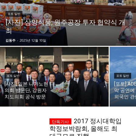
시 문학 (문학산책)
시 문학 (문학산책)
포토 일반
[사진] 삼양식품, 원주공장 투자 협약식 개
보도 사진
보도 사진
정치
사회
경제
트렌드
정치
사회
경제
트렌드
최
김동주
-
2025년 12월 10일
지역 & 글로벌 뉴스
지역 & 글로벌 뉴스
서울전역
인천지역
경기지역
강원지역
서울전역
인천지역
경기지역
강원지역
충청지역
세종지역
경상지역
전라지역
충청지역
세종지역
경상지역
전라지역
제주지역
부산/울산
대전지역
지방정가
제주지역
부산/울산
대전지역
지방정가
포토 일반
포토 일반
[사진] 일본 나가노현
[포토] AD
ENG
中文
日文
ENG
中文
日文
의회 방문단, 강원자
막 공연에
치도의회 공식 방문
외국인 관
커뮤니티
커뮤니티
2017 정시대학입
학정보박람회, 올해도 최
자유게시판
미니게임
운세 풀이
자유게시판
미니게임
운세 풀이