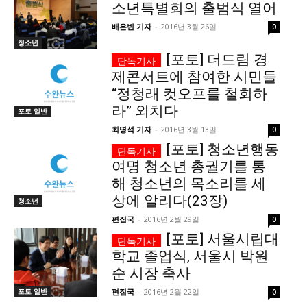
소년특별회의 출범식 열어
배은빈 기자
-
2016년 3월 26일
0
청소년
[포토] 더드림 경
제콘서트에 참여한 시민들
“정청래 컷오프를 철회하
라” 외치다
포토 일반
최명석 기자
-
2016년 3월 13일
0
[포토] 청소년행동
여명 청소년 총궐기를 통
해 청소년의 목소리를 세
상에 알리다(23장)
청소년
편집국
-
2016년 2월 29일
0
[포토] 서울시립대
학교 졸업식, 서울시 박원
순 시장 축사
포토 일반
편집국
-
2016년 2월 22일
0