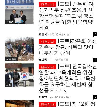
[포토] 강은희 여
성가족부 장관 조용병 신
깊이를 더하고 넓이를 채우다, 전 세대를 위한 뉴스
한은행장과 ‘학교 밖 청소
년 지원을 위한 업무협약’
청소년
체결
편집국
-
2016년 4월 25일
0
[포토]강은희 여성
가족부 장관, 식목일 맞아
나무심기 참여
포토 일반
편집국
-
2016년 4월 6일
0
[포토] 전국청소년
연합 과 교육개혁을 위한
청소년단체협의회 교육변
화를 요구하는 세번째 함
사회
성을 지르다.
편집국
-
2016년 3월 26일
0
[포토] 제 12회 청