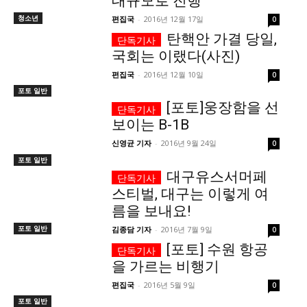
대규모로 진행
청소년
편집국
-
2016년 12월 17일
0
서비스 & 앱
서비스 & 앱
탄핵안 가결 당일,
국회는 이랬다(사진)
수완뉴스 추천 서비스
수완뉴스 추천 서비스
편집국
-
2016년 12월 10일
0
포토 일반
[포토]웅장함을 선
스토어
수완 키즈
청년공감
청라온
스토어
수완 키즈
청년공감
청라온
보이는 B-1B
신영균 기자
-
2016년 9월 24일
0
멤버십 소개
이니셔티브
커리어
멤버십 소개
이니셔티브
커리어
포토 일반
대구유스서머페
기자단 참여
저널리즘 바이브
출판서비스
기자단 참여
저널리즘 바이브
출판서비스
스티벌, 대구는 이렇게 여
보도자료 작성 서비스
스위프트 하이브
보도자료 작성 서비스
스위프트 하이브
름을 보내요!
라라프레스
오픈미트
라라프레스
오픈미트
포토 일반
김종담 기자
-
2016년 7월 9일
0
[포토] 수원 항공
을 가르는 비행기
편집국
-
2016년 5월 9일
0
포토 일반