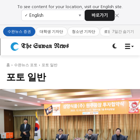
To see content for your location, visit our English site.
×
바로가기
✓
▼
로그인하세요
로그인하세요
수완뉴스 증권
대학생 기자단
청소년 기자단
로컬 큐레이터
7일간 숨기기
주요 뉴스
주요 뉴스
The Suwan News
정치
사회
경제
교육
정치
사회
경제
교육
홈
수완뉴스 포토
포토 일반
포토 일반
문화
과학·미디어
연예
스포츠
문화
과학·미디어
연예
스포츠
오피니언 & 특집
오피니언 & 특집
특집 기사 바로가기 :
청소년
·
청년
특집 기사 바로가기 :
청소년
·
청년
사설/칼럼
사설/칼럼