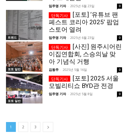
임주영 기자
-
2025년 6월 23일
0
[포토] ‘유튜브 팬
페스트 코리아 2025’ 팝업
스토어 열려
트렌드
임주영 기자
-
2025년 6월 23일
0
[사진] 원주시어린
이집연합회, 스승의날 맞
아 기념식 거행
포토 일반
김동주
-
2025년 5월 16일
0
[포토] 2025 서울
모빌리티쇼 BYD관 전경
임주영 기자
-
2025년 5월 8일
0
포토 일반
1
2
3