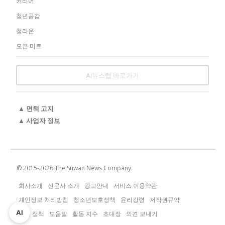
커리어
청년공감
청라온
오픈 미트
AI뉴스랩 바로가기
▲ 면책 고지
▲ 사업자 정보
© 2015-
2026
The Suwan News Company.
회사소개
신문사 소개
광고안내
서비스 이용약관
개인정보 처리방침
청소년보호정책
윤리강령
저작권규약
AI
운영 정책
도움말
활동 지수
초대장
의견 보내기