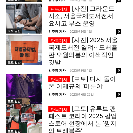
[사진] 그라운드
가까운 일상에서, 수완뉴스를 만나세요
시소, 서울국제도서전서
요시고 부스 운영
포토 일반
임주영 기자
-
2025년 9월 1일
0
[사진] 2025 서울
국제도서전 열려···도서출
판 오월의봄의 이색적인
깃발
포토 일반
임주영 기자
-
2025년 9월 1일
0
[포토] 다시 돌아
온 이제규의 ‘미룬이’
임주영 기자
-
2025년 6월 23일
0
포토 일반
[포토] 유튜브 팬
페스트 코리아 2025 팝업
스토어 현장에서 본 ‘원지
의 트래블존’
포토 일반