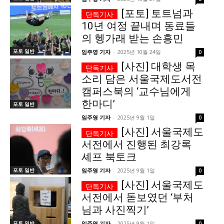
[포토] 토트넘과
서비스 & 앱
서비스 & 앱
10년 여정 끝내며 동료들
의 헹가래 받는 손흥민
수완뉴스 추천 서비스
수완뉴스 추천 서비스
포토 일반
임주영 기자
-
2025년 10월 24일
0
[사진] 대학생 목
소리 담은 서울국제도서전
스토어
수완 키즈
청년공감
청라온
스토어
수완 키즈
청년공감
청라온
캠퍼스북의 ‘교수님에게
한마디’
포토 일반
멤버십 소개
이니셔티브
커리어
멤버십 소개
이니셔티브
커리어
임주영 기자
-
2025년 9월 1일
0
[사진] 서울국제도
기자단 참여
저널리즘 바이브
출판서비스
기자단 참여
저널리즘 바이브
출판서비스
서전에서 진행된 최강록
보도자료 작성 서비스
스위프트 하이브
보도자료 작성 서비스
스위프트 하이브
셰프 북토크
라라프레스
오픈미트
라라프레스
오픈미트
포토 일반
임주영 기자
-
2025년 9월 1일
0
[사진] 서울국제도
서전에서 돋보였던 ‘부처
님과 사진찍기’
포토 일반
임주영 기자
-
2025년 9월 1일
0