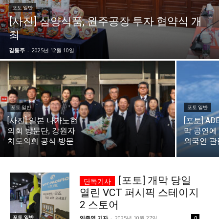
포토 일반
시 문학 (문학산책)
시 문학 (문학산책)
[사진] 삼양식품, 원주공장 투자 협약식 개
최
보도 사진
보도 사진
정치
사회
경제
트렌드
정치
사회
경제
트렌드
김동주
-
2025년 12월 10일
지역 & 글로벌 뉴스
지역 & 글로벌 뉴스
서울전역
인천지역
경기지역
강원지역
서울전역
인천지역
경기지역
강원지역
충청지역
세종지역
경상지역
전라지역
충청지역
세종지역
경상지역
전라지역
포토 일반
포토 일반
제주지역
부산/울산
대전지역
지방정가
제주지역
부산/울산
대전지역
지방정가
[사진] 일본 나가노현
[포토] AD
의회 방문단, 강원자
막 공연에
ENG
中文
日文
ENG
中文
日文
치도의회 공식 방문
외국인 관
커뮤니티
커뮤니티
[포토] 개막 당일
열린 VCT 퍼시픽 스테이지
2 스토어
자유게시판
미니게임
운세 풀이
자유게시판
미니게임
운세 풀이
포토 일반
임주영 기자
-
2025년 10월 27일
0