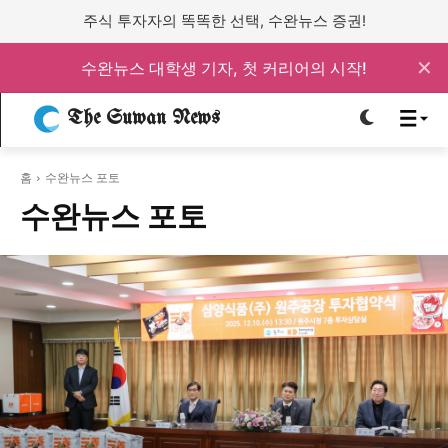
주식 투자자의 똑똑한 선택, 수완뉴스 증권!
로그인하세요
로그인하세요
✕
수완뉴스 대학생 기자, 첫 커리어의 시작!
주요 뉴스
주요 뉴스
The Suwan News
홈
수완뉴스 포토
정치
사회
경제
교육
정치
사회
경제
교육
수완뉴스 포토
문화
과학·미디어
연예
스포츠
문화
과학·미디어
연예
스포츠
오피니언 & 특집
오피니언 & 특집
특집 기사 바로가기 :
청소년
·
청년
특집 기사 바로가기 :
청소년
·
청년
사설/칼럼
사설/칼럼