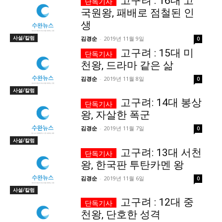
고구려 : 16대 고
국원왕, 패배로 점철된 인
서비스 & 앱
서비스 & 앱
생
사설/칼럼
김경순
-
2019년 11월 9일
0
수완뉴스 추천 서비스
수완뉴스 추천 서비스
고구려 : 15대 미
천왕, 드라마 같은 삶
김경순
-
2019년 11월 8일
0
스토어
수완 키즈
청년공감
청라온
스토어
수완 키즈
청년공감
청라온
사설/칼럼
고구려: 14대 봉상
왕, 자살한 폭군
멤버십 소개
이니셔티브
커리어
멤버십 소개
이니셔티브
커리어
김경순
-
2019년 11월 7일
0
기자단 참여
저널리즘 바이브
출판서비스
기자단 참여
저널리즘 바이브
출판서비스
사설/칼럼
보도자료 작성 서비스
스위프트 하이브
보도자료 작성 서비스
스위프트 하이브
고구려: 13대 서천
왕, 한국판 투탄카멘 왕
라라프레스
오픈미트
라라프레스
오픈미트
김경순
-
2019년 11월 6일
0
사설/칼럼
고구려 : 12대 중
천왕, 단호한 성격