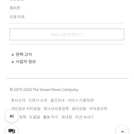
청라온
오픈 미트
AI뉴스랩 바로가기
▲ 면책 고지
▲ 사업자 정보
© 2015-
2026
The Suwan News Company.
회사소개
신문사 소개
광고안내
서비스 이용약관
개인정보 처리방침
청소년보호정책
윤리강령
저작권규약
AI
운영 정책
도움말
활동 지수
초대장
의견 보내기