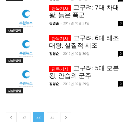
고구려: 7대 차대
왕, 늙은 폭군
김경순
-
2019년 10월 31일
0
사설/칼럼
고구려: 6대 태조
대왕, 실질적 시조
김경순
-
2019년 10월 30일
0
사설/칼럼
고구려: 5대 모본
왕, 안습의 군주
김경순
-
2019년 10월 29일
0
사설/칼럼
21
22
23