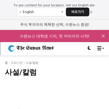
To see content for your location, visit our English site.
×
바로가기
✓
▼
로그인하세요
로그인하세요
주식 투자자의 똑똑한 선택, 수완뉴스 증권!
주요 뉴스
주요 뉴스
✕
수완뉴스 대학생 기자, 첫 커리어의 시작!
정치
사회
경제
교육
The Suwan News
정치
사회
경제
교육
홈
오피니언
사설/칼럼
문화
과학·미디어
연예
스포츠
문화
과학·미디어
연예
스포츠
사설/칼럼
오피니언 & 특집
오피니언 & 특집
특집 기사 바로가기 :
청소년
·
청년
특집 기사 바로가기 :
청소년
·
청년
사설/칼럼
사설/칼럼