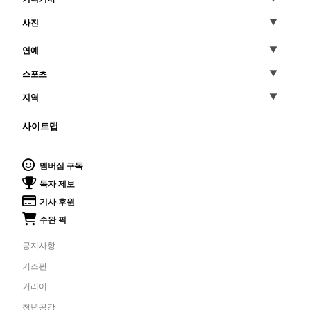
사진
연예
스포츠
지역
사이트맵
멤버십 구독
독자 제보
기사 후원
수완 픽
공지사항
키즈판
커리어
청년공감