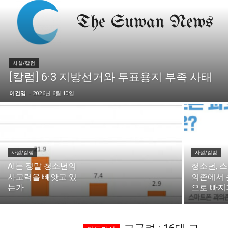
시 문학 (문학산책)
시 문학 (문학산책)
보도 사진
보도 사진
정치
사회
경제
트렌드
정치
사회
경제
트렌드
사설/칼럼
지역 & 글로벌 뉴스
지역 & 글로벌 뉴스
[칼럼] 6·3 지방선거와 투표용지 부족 사태
서울전역
인천지역
경기지역
강원지역
서울전역
인천지역
경기지역
강원지역
이건영
-
2026년 6월 10일
충청지역
세종지역
경상지역
전라지역
충청지역
세종지역
경상지역
전라지역
제주지역
부산/울산
대전지역
지방정가
제주지역
부산/울산
대전지역
지방정가
ENG
中文
日文
ENG
中文
日文
사설/칼럼
사설/칼럼
AI는 정말 청소년의
청소년, 
사고력을 빼앗고 있
의존에서 
커뮤니티
커뮤니티
는가
으로 빠지
자유게시판
미니게임
운세 풀이
자유게시판
미니게임
운세 풀이