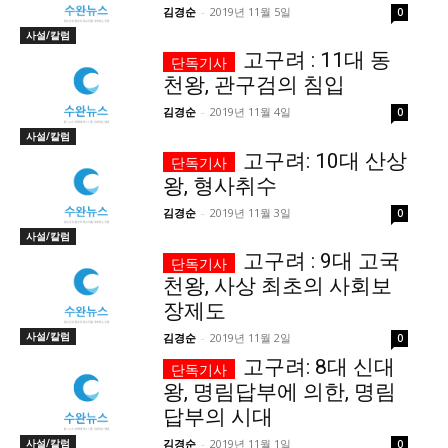
김경순
-
2019년 11월 5일
0
사설/칼럼
세대 지향 매체, 수완뉴스
고구려 : 11대 동
천왕, 관구검의 침입
김경순
-
2019년 11월 4일
0
사설/칼럼
고구려: 10대 산상
왕, 형사취수
김경순
-
2019년 11월 3일
0
사설/칼럼
고구려 : 9대 고국
천왕, 사상 최초의 사회보
장제도
사설/칼럼
김경순
-
2019년 11월 2일
0
고구려: 8대 신대
왕, 명림답부에 의한, 명림
답부의 시대
사설/칼럼
김경순
-
2019년 11월 1일
0