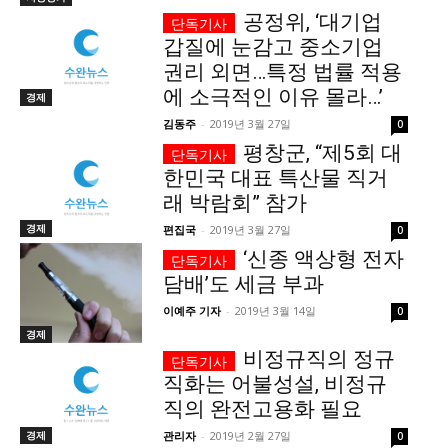
공정위, ‘대기업
당신이 어느 지점에 서 있든, 수완뉴스는 곁에 있습니다
갑질에 눈감고 중소기업
권리 외면…특정 법률 적용
에 소극적인 이유 몰라…’
경제
김동주
-
2019년 3월 27일
0
평창군, “제5회 대
한민국 대표 특산물 직거
래 박람회” 참가
경제
편집국
-
2019년 3월 27일
0
‘신종 액상형 전자
담배’도 세금 부과
이예주 기자
-
2019년 3월 14일
0
경제
비정규직의 정규
직화는 어불성설, 비정규
직의 완전고용화 필요
경제
관리자
-
2019년 2월 27일
0