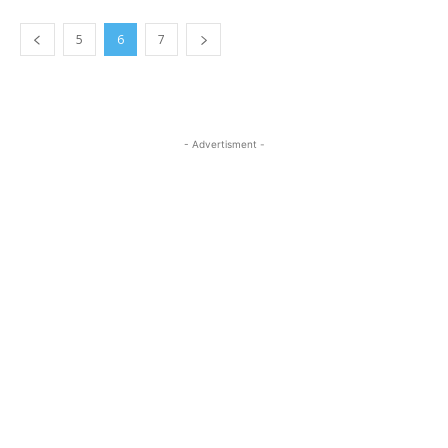
5
6
7
- Advertisment -