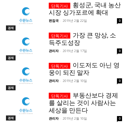
횡성군, 국내 농산
시장 싱가포르에 확대
편집국
-
2019년 2월 22일
0
경제
가장 큰 망상, 소
득주도성장
관리자
-
2019년 2월 17일
0
경제
이도저도 아닌 영
웅이 되진 말자
관리자
-
2019년 2월 10일
0
경제
부동산보다 경제
를 살리는 것이 사람사는
세상을 만든다
경제
관리자
-
2019년 2월 10일
0