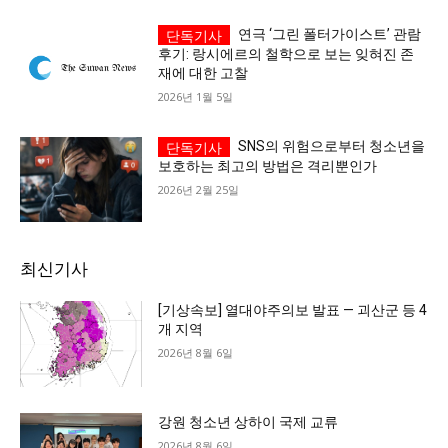
연극 ‘그린 폴터가이스트’ 관람
후기: 랑시에르의 철학으로 보는 잊혀진 존
재에 대한 고찰
2026년 1월 5일
SNS의 위험으로부터 청소년을
보호하는 최고의 방법은 격리뿐인가
2026년 2월 25일
최신기사
[기상속보] 열대야주의보 발표 — 괴산군 등 4
개 지역
2026년 8월 6일
강원 청소년 상하이 국제 교류
2026년 8월 6일