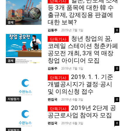
일본, 반도체 소재
등 3개 품목에 대한 韓 수
서비스 & 앱
서비스 & 앱
출규제, 강제징용 판결에
대한 보복?
경제
수완뉴스 추천 서비스
수완뉴스 추천 서비스
김동주
-
2019년 7월 1일
0
청년 창업의 꿈,
코레일 스테이션 청춘카페
스토어
수완 키즈
청년공감
청라온
스토어
수완 키즈
청년공감
청라온
공모전 개최, 3개 역 매장
창업 아이디어 모집
경제
멤버십 소개
이니셔티브
커리어
멤버십 소개
이니셔티브
커리어
김동주
-
2019년 7월 1일
0
2019. 1. 1. 기준
기자단 참여
저널리즘 바이브
출판서비스
기자단 참여
저널리즘 바이브
출판서비스
개별공시지가 결정·공시
보도자료 작성 서비스
스위프트 하이브
보도자료 작성 서비스
스위프트 하이브
및 이의신청 접수
라라프레스
오픈미트
라라프레스
오픈미트
지방정가
편집국
-
2019년 6월 3일
0
2019년 2단계 공
공근로사업 참여자 모집
편집국
-
2019년 6월 3일
0
지방정가