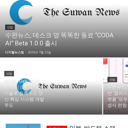
시 문학 (문학산책)
시 문학 (문학산책)
보도 사진
보도 사진
정치
사회
경제
트렌드
정치
사회
경제
트렌드
산업
수완뉴스, 데스크 옆 똑똑한 동료 “CODA
지역 & 글로벌 뉴스
지역 & 글로벌 뉴스
AI” Beta 1.0.0 출시
서울전역
인천지역
경기지역
강원지역
서울전역
인천지역
경기지역
강원지역
디지털뉴스팀
-
2026년 7월 22일
충청지역
세종지역
경상지역
전라지역
충청지역
세종지역
경상지역
전라지역
제주지역
부산/울산
대전지역
지방정가
제주지역
부산/울산
대전지역
지방정가
산업
산업
RFHIC, GaN SSPA 기
ENG
中文
日文
ENG
中文
日文
반 마이크로웨이브
수완뉴스, 
기술로 청록수소 생
반 ‘캠퍼스
산 핵심 시스템 개발
랫폼 ‘모두
커뮤니티
커뮤니티
주도
정식 런칭
자유게시판
미니게임
운세 풀이
자유게시판
미니게임
운세 풀이