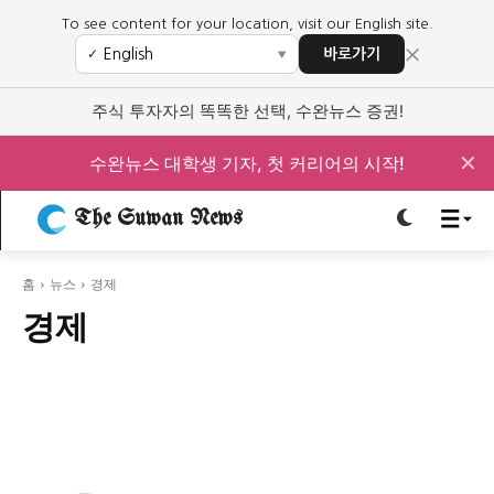
To see content for your location, visit our English site.
×
바로가기
✓
▼
로그인하세요
로그인하세요
주식 투자자의 똑똑한 선택, 수완뉴스 증권!
주요 뉴스
주요 뉴스
✕
수완뉴스 대학생 기자, 첫 커리어의 시작!
정치
사회
경제
교육
The Suwan News
정치
사회
경제
교육
홈
뉴스
경제
문화
과학·미디어
연예
스포츠
문화
과학·미디어
연예
스포츠
경제
오피니언 & 특집
오피니언 & 특집
특집 기사 바로가기 :
청소년
·
청년
특집 기사 바로가기 :
청소년
·
청년
사설/칼럼
사설/칼럼