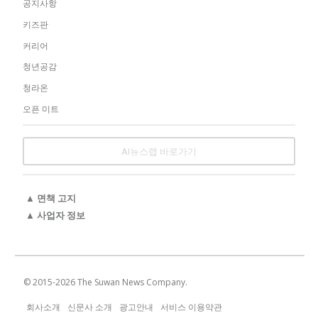
공지사항
키즈판
커리어
청년공감
청라온
오픈 미트
AI뉴스랩 바로가기
▲ 면책 고지
▲ 사업자 정보
© 2015-
2026
The Suwan News Company.
회사소개
신문사 소개
광고안내
서비스 이용약관