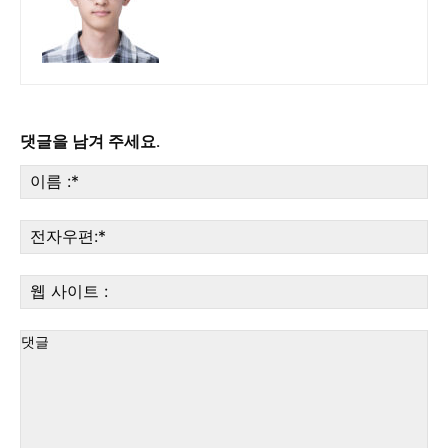
댓글을 남겨 주세요.
이
름
:*
전
자
우
웹
편:
사
이
트
: