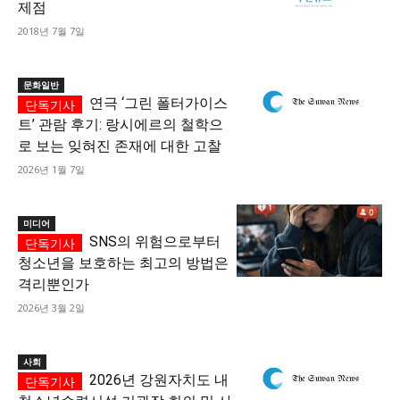
제점
2018년 7월 7일
문화일반
연극 ‘그린 폴터가이스
트’ 관람 후기: 랑시에르의 철학으
로 보는 잊혀진 존재에 대한 고찰
2026년 1월 7일
미디어
SNS의 위험으로부터
청소년을 보호하는 최고의 방법은
격리뿐인가
2026년 3월 2일
사회
2026년 강원자치도 내