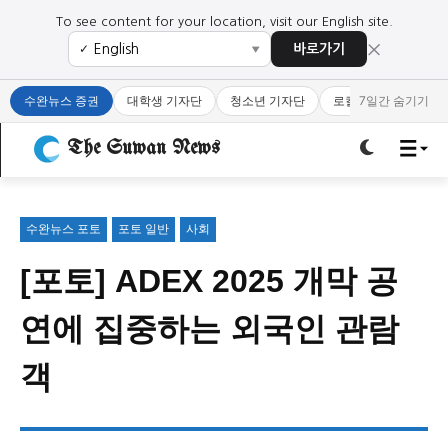
To see content for your location, visit our English site.
×
바로가기
✓
▼
로그인하세요
로그인하세요
수완뉴스 증권
대학생 기자단
청소년 기자단
로컬 큐레이터
7일간 숨기기
주요 뉴스
주요 뉴스
The Suwan News
정치
사회
경제
교육
정치
사회
경제
교육
수완뉴스 포토
포토 일반
사회
[포토] ADEX 2025 개막 공
문화
과학·미디어
연예
스포츠
문화
과학·미디어
연예
스포츠
연에 집중하는 외국인 관람
오피니언 & 특집
오피니언 & 특집
객
특집 기사 바로가기 :
청소년
·
청년
특집 기사 바로가기 :
청소년
·
청년