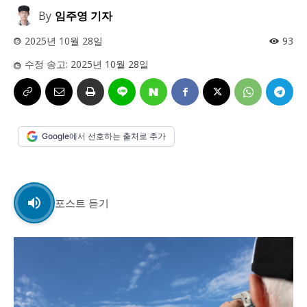
사설/칼럼
사설/칼럼
By
임주영 기자
시 문학 (문학산책)
시 문학 (문학산책)
2025년 10월 28일
93
보도 사진
수정 송고:
2025년 10월 28일
보도 사진
정치
사회
경제
트렌드
정치
사회
경제
트렌드
지역 & 글로벌 뉴스
지역 & 글로벌 뉴스
서울전역
인천지역
경기지역
강원지역
서울전역
인천지역
경기지역
강원지역
Google에서 선호하는 출처로 추가
충청지역
세종지역
경상지역
전라지역
충청지역
세종지역
경상지역
전라지역
제주지역
부산/울산
대전지역
지방정가
제주지역
부산/울산
대전지역
지방정가
포스트 듣기
ENG
中文
日文
ENG
中文
日文
커뮤니티
커뮤니티