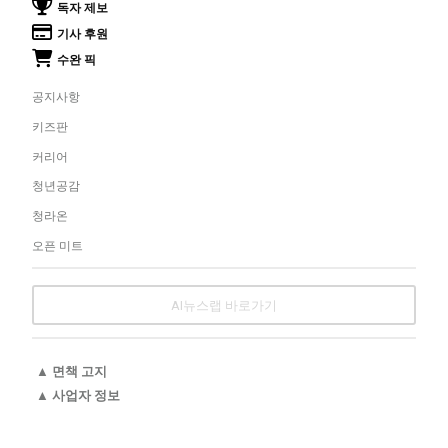
독자 제보
기사 후원
수완 픽
공지사항
키즈판
커리어
청년공감
청라온
오픈 미트
AI뉴스랩 바로가기
▲ 면책 고지
▲ 사업자 정보