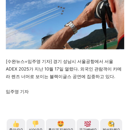
자유게시판
미니게임
운세 풀이
자유게시판
미니게임
운세 풀이
서비스 & 앱
서비스 & 앱
수완뉴스 추천 서비스
수완뉴스 추천 서비스
스토어
수완 키즈
청년공감
청라온
스토어
수완 키즈
청년공감
청라온
[수완뉴스=임주영 기자] 경기 성남시 서울공항에서 서울
ADEX 2025가 지난 10월 17일 열렸다. 외국인 관람객이 카메
멤버십 소개
이니셔티브
커리어
멤버십 소개
이니셔티브
커리어
라 렌즈 너머로 보이는 블랙이글스 공연에 집중하고 있다.
기자단 참여
저널리즘 바이브
출판서비스
기자단 참여
저널리즘 바이브
출판서비스
임주영 기자
보도자료 작성 서비스
스위프트 하이브
보도자료 작성 서비스
스위프트 하이브
라라프레스
오픈미트
라라프레스
오픈미트
좋아요
0
싫어요
0
흥미진진해요
0
공감백배
0
분석탁월
0