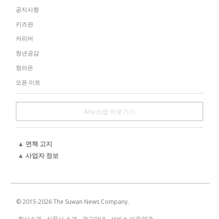
공지사항
키즈판
커리어
청년공감
청라온
오픈 미트
AI뉴스랩 바로가기
▲ 면책 고지
▲ 사업자 정보
© 2015-
2026
The Suwan News Company.
회사소개
신문사 소개
광고안내
서비스 이용약관