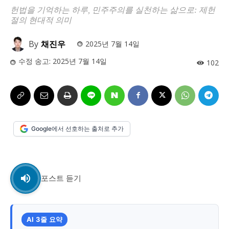
헌법을 기억하는 하루, 민주주의를 실천하는 삶으로: 제헌
시 문학 (문학산책)
시 문학 (문학산책)
절의 현대적 의미
보도 사진
보도 사진
정치
사회
경제
트렌드
정치
사회
경제
트렌드
By
채진우
2025년 7월 14일
수정 송고:
2025년 7월 14일
102
지역 & 글로벌 뉴스
지역 & 글로벌 뉴스
서울전역
인천지역
경기지역
강원지역
서울전역
인천지역
경기지역
강원지역
충청지역
세종지역
경상지역
전라지역
충청지역
세종지역
경상지역
전라지역
제주지역
부산/울산
대전지역
지방정가
제주지역
부산/울산
대전지역
지방정가
Google에서 선호하는 출처로 추가
ENG
中文
日文
ENG
中文
日文
커뮤니티
포스트 듣기
커뮤니티
AI 3줄 요약
자유게시판
미니게임
운세 풀이
자유게시판
미니게임
운세 풀이