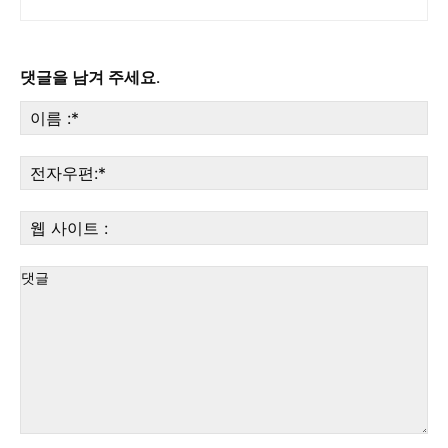
댓글을 남겨 주세요.
이
름
:*
전
자
우
웹
편:
사
이
트
:
댓