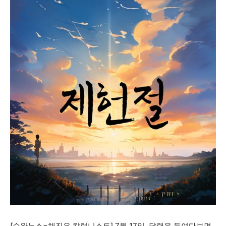
어제의 지혜와 내일의 가능성이 만나는 창(窓)
[수완뉴스=채진우 칼럼니스트] 7월 17일, 달력을 들여다보면