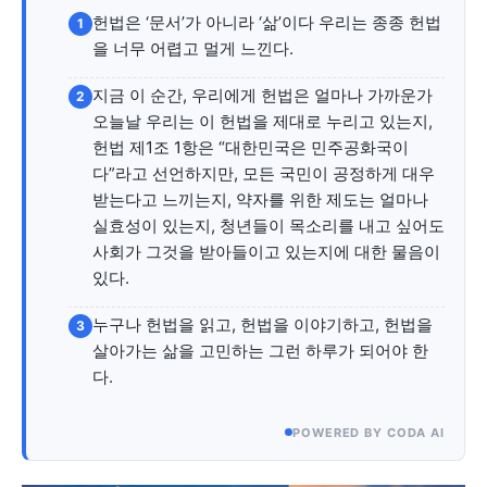
헌법은 ‘문서’가 아니라 ‘삶’이다 우리는 종종 헌법
1
서비스 & 앱
서비스 & 앱
을 너무 어렵고 멀게 느낀다.
지금 이 순간, 우리에게 헌법은 얼마나 가까운가
수완뉴스 추천 서비스
수완뉴스 추천 서비스
2
오늘날 우리는 이 헌법을 제대로 누리고 있는지,
헌법 제1조 1항은 “대한민국은 민주공화국이
다”라고 선언하지만, 모든 국민이 공정하게 대우
스토어
수완 키즈
청년공감
청라온
스토어
수완 키즈
청년공감
청라온
받는다고 느끼는지, 약자를 위한 제도는 얼마나
실효성이 있는지, 청년들이 목소리를 내고 싶어도
사회가 그것을 받아들이고 있는지에 대한 물음이
멤버십 소개
이니셔티브
커리어
멤버십 소개
이니셔티브
커리어
있다.
기자단 참여
저널리즘 바이브
출판서비스
기자단 참여
저널리즘 바이브
출판서비스
누구나 헌법을 읽고, 헌법을 이야기하고, 헌법을
보도자료 작성 서비스
스위프트 하이브
보도자료 작성 서비스
스위프트 하이브
3
살아가는 삶을 고민하는 그런 하루가 되어야 한
라라프레스
오픈미트
라라프레스
오픈미트
다.
POWERED BY CODA AI