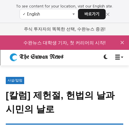
To see content for your location, visit our English site.
×
바로가기
✓
▼
로그인하세요
로그인하세요
주식 투자자의 똑똑한 선택, 수완뉴스 증권!
주요 뉴스
주요 뉴스
✕
수완뉴스 대학생 기자, 첫 커리어의 시작!
정치
사회
경제
교육
The Suwan News
정치
사회
경제
교육
사설/칼럼
문화
과학·미디어
연예
스포츠
문화
과학·미디어
연예
스포츠
[칼럼] 제헌절, 헌법의 날과
오피니언 & 특집
오피니언 & 특집
시민의 날로
특집 기사 바로가기 :
청소년
·
청년
특집 기사 바로가기 :
청소년
·
청년
사설/칼럼
사설/칼럼