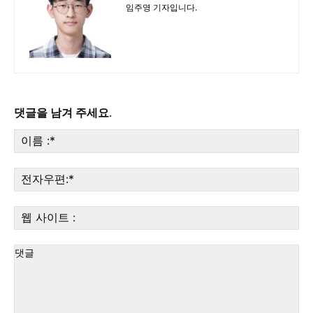
임주영 기자입니다.
댓글을 남겨 주세요.
이
름
:*
전
자
우
웹
편:
사
이
트
: