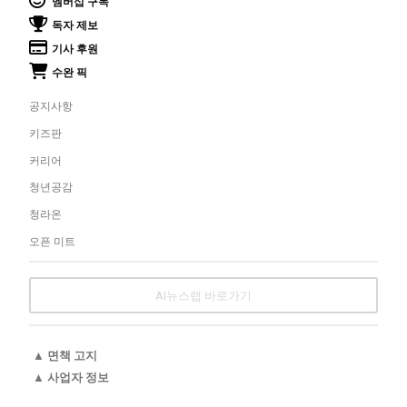
멤버십 구독
독자 제보
기사 후원
수완 픽
공지사항
키즈판
커리어
청년공감
청라온
오픈 미트
AI뉴스랩 바로가기
▲ 면책 고지
▲ 사업자 정보