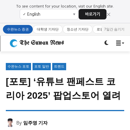
To see content for your location, visit our English site.
×
바로가기
✓
▼
로그인하세요
로그인하세요
수완뉴스 증권
대학생 기자단
청소년 기자단
로컬 큐레이터
7일간 숨기기
주요 뉴스
주요 뉴스
The Suwan News
정치
사회
경제
교육
정치
사회
경제
교육
수완뉴스 포토
포토 일반
트렌드
[포토] ‘유튜브 팬페스트 코
문화
과학·미디어
연예
스포츠
문화
과학·미디어
연예
스포츠
리아 2025’ 팝업스토어 열려
오피니언 & 특집
오피니언 & 특집
특집 기사 바로가기 :
청소년
·
청년
특집 기사 바로가기 :
청소년
·
청년
By
임주영 기자