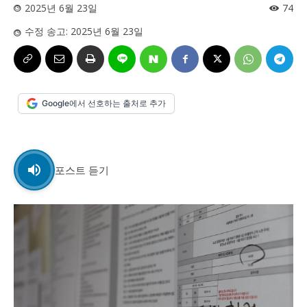
사설/칼럼
사설/칼럼
2025년 6월 23일
74
수정 송고:
2025년 6월 23일
시 문학 (문학산책)
시 문학 (문학산책)
보도 사진
보도 사진
정치
사회
경제
트렌드
정치
사회
경제
트렌드
Google에서 선호하는 출처로 추가
지역 & 글로벌 뉴스
지역 & 글로벌 뉴스
서울전역
인천지역
경기지역
강원지역
서울전역
인천지역
경기지역
강원지역
충청지역
세종지역
경상지역
전라지역
충청지역
세종지역
경상지역
전라지역
포스트 듣기
제주지역
부산/울산
대전지역
지방정가
제주지역
부산/울산
대전지역
지방정가
ENG
中文
日文
ENG
中文
日文
커뮤니티
커뮤니티