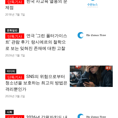
한국 사교육 열풍의 문
제점
2018년 7월 7일
문화일반
연극 ‘그린 폴터가이스
트’ 관람 후기: 랑시에르의 철학으
로 보는 잊혀진 존재에 대한 고찰
2026년 1월 7일
미디어
SNS의 위험으로부터
청소년을 보호하는 최고의 방법은
격리뿐인가
2026년 3월 2일
사회
2026년 강원자치도 내