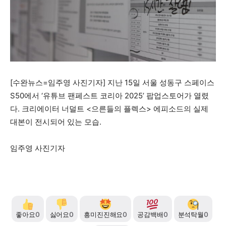
자유게시판
미니게임
운세 풀이
자유게시판
미니게임
운세 풀이
서비스 & 앱
서비스 & 앱
수완뉴스 추천 서비스
수완뉴스 추천 서비스
[수완뉴스=임주영 사진기자] 지난 15일 서울 성동구 스페이스
S50에서 ‘유튜브 팬페스트 코리아 2025’ 팝업스토어가 열렸
스토어
수완 키즈
청년공감
청라온
스토어
수완 키즈
청년공감
청라온
다. 크리에이터 너덜트 <으른들의 플렉스> 에피소드의 실제
대본이 전시되어 있는 모습.
멤버십 소개
이니셔티브
커리어
멤버십 소개
이니셔티브
커리어
기자단 참여
저널리즘 바이브
출판서비스
기자단 참여
저널리즘 바이브
출판서비스
임주영 사진기자
보도자료 작성 서비스
스위프트 하이브
보도자료 작성 서비스
스위프트 하이브
라라프레스
오픈미트
라라프레스
오픈미트
좋아요
0
싫어요
0
흥미진진해요
0
공감백배
0
분석탁월
0