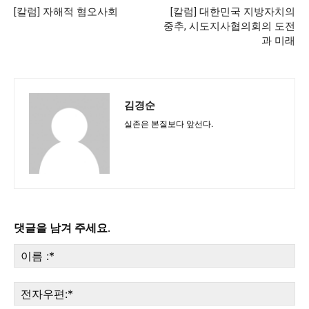
[칼럼] 자해적 혐오사회
[칼럼] 대한민국 지방자치의
서비스 & 앱
서비스 & 앱
중추, 시도지사협의회의 도전
과 미래
수완뉴스 추천 서비스
수완뉴스 추천 서비스
김경순
스토어
수완 키즈
청년공감
청라온
스토어
수완 키즈
청년공감
청라온
실존은 본질보다 앞선다.
멤버십 소개
이니셔티브
커리어
멤버십 소개
이니셔티브
커리어
기자단 참여
저널리즘 바이브
출판서비스
기자단 참여
저널리즘 바이브
출판서비스
보도자료 작성 서비스
스위프트 하이브
보도자료 작성 서비스
스위프트 하이브
댓글을 남겨 주세요.
라라프레스
오픈미트
라라프레스
오픈미트
이
름
:*
전
자