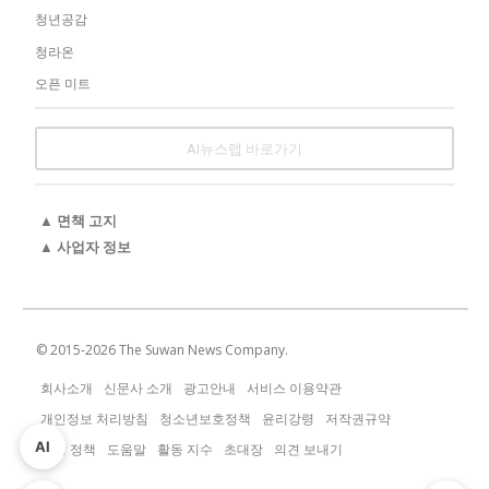
청년공감
청라온
오픈 미트
AI뉴스랩 바로가기
▲ 면책 고지
▲ 사업자 정보
© 2015-
2026
The Suwan News Company.
회사소개
신문사 소개
광고안내
서비스 이용약관
개인정보 처리방침
청소년보호정책
윤리강령
저작권규약
AI
운영 정책
도움말
활동 지수
초대장
의견 보내기