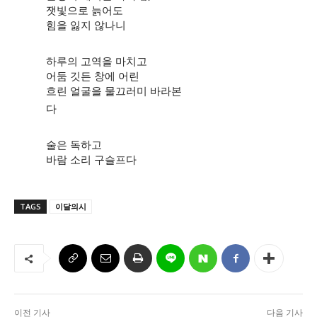
잿빛으로 늙어도
시 문학 (문학산책)
시 문학 (문학산책)
힘을 잃지 않나니
보도 사진
보도 사진
정치
사회
경제
트렌드
정치
사회
경제
트렌드
하루의 고역을 마치고
어둠 깃든 창에 어린
흐린 얼굴을 물끄러미 바라본
지역 & 글로벌 뉴스
지역 & 글로벌 뉴스
다
서울전역
인천지역
경기지역
강원지역
서울전역
인천지역
경기지역
강원지역
술은 독하고
충청지역
세종지역
경상지역
전라지역
충청지역
세종지역
경상지역
전라지역
바람 소리 구슬프다
제주지역
부산/울산
대전지역
지방정가
제주지역
부산/울산
대전지역
지방정가
ENG
中文
日文
ENG
中文
日文
TAGS
이달의시
커뮤니티
커뮤니티
자유게시판
미니게임
운세 풀이
자유게시판
미니게임
운세 풀이
이전 기사
다음 기사