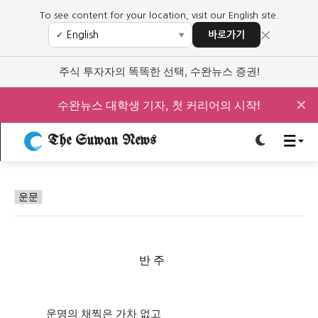
To see content for your location, visit our English site.
×
바로가기
✓
▼
로그인하세요
로그인하세요
주식 투자자의 똑똑한 선택, 수완뉴스 증권!
주요 뉴스
주요 뉴스
✕
수완뉴스 대학생 기자, 첫 커리어의 시작!
정치
사회
경제
교육
The Suwan News
정치
사회
경제
교육
운문
문화
과학·미디어
연예
스포츠
문화
과학·미디어
연예
스포츠
오피니언 & 특집
오피니언 & 특집
반 주
특집 기사 바로가기 :
청소년
·
청년
특집 기사 바로가기 :
청소년
·
청년
사설/칼럼
사설/칼럼
운명의 채찍은 가차 없고