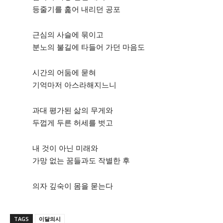
등줄기를 훑어 내리던 공포
시 문학 (문학산책)
시 문학 (문학산책)
근심의 사슬에 묶이고
보도 사진
보도 사진
정치
사회
경제
트렌드
정치
사회
경제
트렌드
분노의 불길에 타들어 가던 마음도
지역 & 글로벌 뉴스
지역 & 글로벌 뉴스
시간의 어둠에 묻혀
기억마저 아스라해지느니
서울전역
인천지역
경기지역
강원지역
서울전역
인천지역
경기지역
강원지역
충청지역
세종지역
경상지역
전라지역
충청지역
세종지역
경상지역
전라지역
과대 평가된 삶의 무게와
제주지역
부산/울산
대전지역
지방정가
제주지역
부산/울산
대전지역
지방정가
두껍게 두른 허세를 벗고
ENG
中文
日文
ENG
中文
日文
내 것이 아닌 미래와
가망 없는 꿈들과도 작별한 후
커뮤니티
커뮤니티
의자 깊숙이 몸을 묻는다
자유게시판
미니게임
운세 풀이
자유게시판
미니게임
운세 풀이
TAGS
이달의시