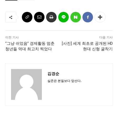
서비스 & 앱
서비스 & 앱
수완뉴스 추천 서비스
수완뉴스 추천 서비스
이전 기사
다음 기사
“그냥 쉬었음” 경제활동 멈춘
[사진] 세계 최초로 공개된 HD
스토어
수완 키즈
청년공감
청라온
스토어
수완 키즈
청년공감
청라온
청년들 역대 최고치 찍었다
현대 신형 굴착기
멤버십 소개
이니셔티브
커리어
멤버십 소개
이니셔티브
커리어
기자단 참여
저널리즘 바이브
출판서비스
기자단 참여
저널리즘 바이브
출판서비스
김경순
보도자료 작성 서비스
스위프트 하이브
보도자료 작성 서비스
스위프트 하이브
실존은 본질보다 앞선다.
라라프레스
오픈미트
라라프레스
오픈미트