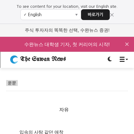
To see content for your location, visit our English site.
×
바로가기
✓
▼
로그인하세요
로그인하세요
주식 투자자의 똑똑한 선택, 수완뉴스 증권!
주요 뉴스
주요 뉴스
✕
수완뉴스 대학생 기자, 첫 커리어의 시작!
정치
사회
경제
교육
The Suwan News
정치
사회
경제
교육
운문
문화
과학·미디어
연예
스포츠
문화
과학·미디어
연예
스포츠
오피니언 & 특집
오피니언 & 특집
자유
특집 기사 바로가기 :
청소년
·
청년
특집 기사 바로가기 :
청소년
·
청년
사설/칼럼
사설/칼럼
입속의 사탕 같던 애착