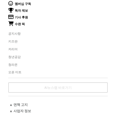
멤버십 구독
독자 제보
기사 후원
수완 픽
공지사항
키즈판
커리어
청년공감
청라온
오픈 미트
AI뉴스랩 바로가기
▲ 면책 고지
▲ 사업자 정보