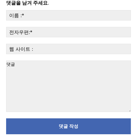
댓글을 남겨 주세요.
당신이 어느 지점에 서 있든, 수완뉴스는 곁에 있습니다
이
름
:*
전
자
우
웹
편:
사
이
트
:
댓
글