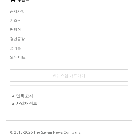
공지사항
키즈판
커리어
청년공감
청라온
오픈 미트
AI뉴스랩 바로가기
▲ 면책 고지
▲ 사업자 정보
© 2015-
2026
The Suwan News Company.