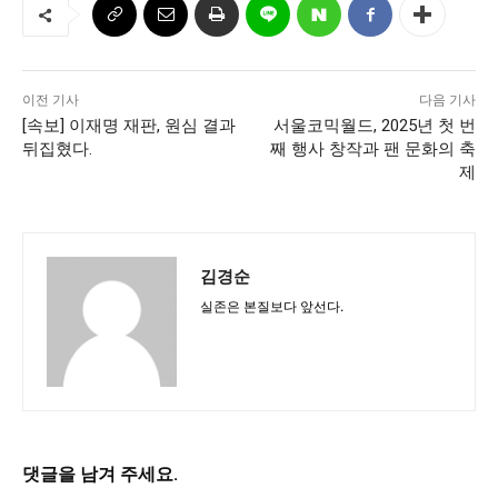
서비스 & 앱
서비스 & 앱
수완뉴스 추천 서비스
수완뉴스 추천 서비스
이전 기사
다음 기사
[속보] 이재명 재판, 원심 결과
서울코믹월드, 2025년 첫 번
뒤집혔다.
째 행사 창작과 팬 문화의 축
제
스토어
수완 키즈
청년공감
청라온
스토어
수완 키즈
청년공감
청라온
멤버십 소개
이니셔티브
커리어
멤버십 소개
이니셔티브
커리어
김경순
기자단 참여
저널리즘 바이브
출판서비스
기자단 참여
저널리즘 바이브
출판서비스
실존은 본질보다 앞선다.
보도자료 작성 서비스
스위프트 하이브
보도자료 작성 서비스
스위프트 하이브
라라프레스
오픈미트
라라프레스
오픈미트
댓글을 남겨 주세요.