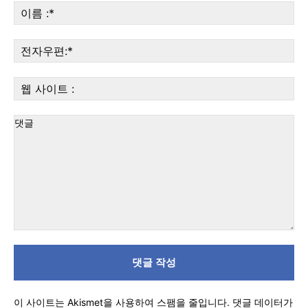
이
름
가까운 일상에서, 수완뉴스를 만나세요
:*
전
자
우
웹
편:
사
이
트
:
댓
글
이 사이트는 Akismet을 사용하여 스팸을 줄입니다.
댓글 데이터가