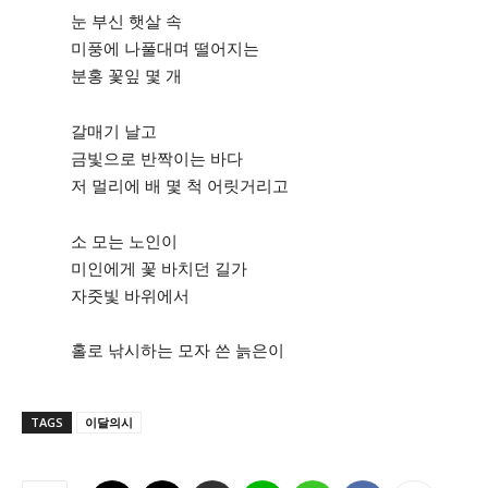
눈 부신 햇살 속
시 문학 (문학산책)
시 문학 (문학산책)
미풍에 나풀대며 떨어지는
분홍 꽃잎 몇 개
보도 사진
보도 사진
정치
사회
경제
트렌드
정치
사회
경제
트렌드
갈매기 날고
지역 & 글로벌 뉴스
지역 & 글로벌 뉴스
금빛으로 반짝이는 바다
저 멀리에 배 몇 척 어릿거리고
서울전역
인천지역
경기지역
강원지역
서울전역
인천지역
경기지역
강원지역
충청지역
세종지역
경상지역
전라지역
충청지역
세종지역
경상지역
전라지역
소 모는 노인이
제주지역
부산/울산
대전지역
지방정가
제주지역
부산/울산
대전지역
지방정가
미인에게 꽃 바치던 길가
자줏빛 바위에서
ENG
中文
日文
ENG
中文
日文
홀로 낚시하는 모자 쓴 늙은이
커뮤니티
커뮤니티
TAGS
이달의시
자유게시판
미니게임
운세 풀이
자유게시판
미니게임
운세 풀이