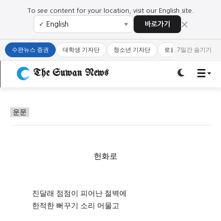
To see content for your location, visit our English site.
×
바로가기
✓
▼
로그인하세요
로그인하세요
수완뉴스 증권
대학생 기자단
청소년 기자단
로컬 큐레이터
7일간 숨기기
주요 뉴스
주요 뉴스
The Suwan News
정치
사회
경제
교육
정치
사회
경제
교육
운문
문화
과학·미디어
연예
스포츠
문화
과학·미디어
연예
스포츠
헌화로
오피니언 & 특집
오피니언 & 특집
특집 기사 바로가기 :
청소년
·
청년
특집 기사 바로가기 :
청소년
·
청년
진달래 점점이 피어난 절벽에
한적한 뻐꾸기 소리 머물고
사설/칼럼
사설/칼럼