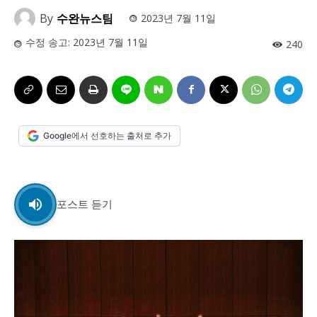
사설/칼럼
사설/칼럼
By
수완뉴스팀
2023년 7월 11일
시 문학 (문학산책)
시 문학 (문학산책)
수정 송고:
2023년 7월 11일
240
보도 사진
보도 사진
정치
사회
경제
트렌드
정치
사회
경제
트렌드
지역 & 글로벌 뉴스
지역 & 글로벌 뉴스
Google에서 선호하는 출처로 추가
서울전역
인천지역
경기지역
강원지역
서울전역
인천지역
경기지역
강원지역
충청지역
세종지역
경상지역
전라지역
충청지역
세종지역
경상지역
전라지역
제주지역
부산/울산
대전지역
지방정가
제주지역
부산/울산
대전지역
지방정가
포스트 듣기
ENG
中文
日文
ENG
中文
日文
커뮤니티
커뮤니티