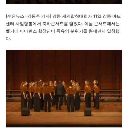
[수완뉴스=김동주 기자] 강릉 세계합창대회가 11일 강릉 아트
1020의 목소리, 수완뉴스가 잘 하는 일입니다.
센터 사임당홀에서 축하콘서트를 열었다. 이날 콘서트에서는
벨기에 아마란스 합창단이 특유의 분위기를 뽐내면서 열창했
다.