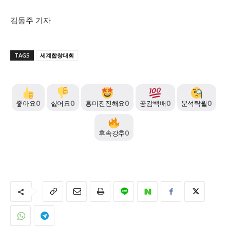
김동주 기자
TAGS
세계합창대회
좋아요
0
싫어요
0
흥미진진해요
0
공감백배
0
분석탁월
0
후속강추
0