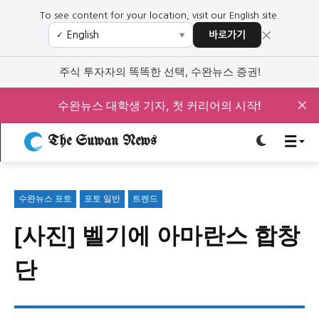
To see content for your location, visit our English site.
×
바로가기
✓
▼
로그인하세요
로그인하세요
주식 투자자의 똑똑한 선택, 수완뉴스 증권!
주요 뉴스
주요 뉴스
✕
수완뉴스 대학생 기자, 첫 커리어의 시작!
The Suwan News
정치
사회
경제
교육
정치
사회
경제
교육
수완뉴스 포토
포토 일반
트렌드
문화
과학·미디어
연예
스포츠
문화
과학·미디어
연예
스포츠
[사진] 벨기에 아마란스 합창
오피니언 & 특집
오피니언 & 특집
단
특집 기사 바로가기 :
청소년
·
청년
특집 기사 바로가기 :
청소년
·
청년