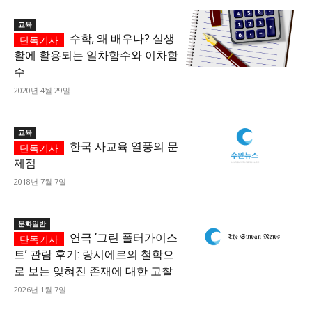
교육
수학, 왜 배우나? 실생
활에 활용되는 일차함수와 이차함
수
2020년 4월 29일
교육
한국 사교육 열풍의 문
제점
2018년 7월 7일
문화일반
연극 ‘그린 폴터가이스
트’ 관람 후기: 랑시에르의 철학으
로 보는 잊혀진 존재에 대한 고찰
2026년 1월 7일