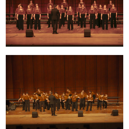
자유게시판
미니게임
운세 풀이
자유게시판
미니게임
운세 풀이
서비스 & 앱
서비스 & 앱
수완뉴스 추천 서비스
수완뉴스 추천 서비스
스토어
수완 키즈
청년공감
청라온
스토어
수완 키즈
청년공감
청라온
멤버십 소개
이니셔티브
커리어
멤버십 소개
이니셔티브
커리어
기자단 참여
저널리즘 바이브
출판서비스
기자단 참여
저널리즘 바이브
출판서비스
보도자료 작성 서비스
스위프트 하이브
보도자료 작성 서비스
스위프트 하이브
라라프레스
오픈미트
라라프레스
오픈미트