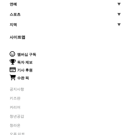
연예
스포츠
지역
사이트맵
멤버십 구독
독자 제보
기사 후원
수완 픽
공지사항
키즈판
커리어
청년공감
청라온
오픈 미트