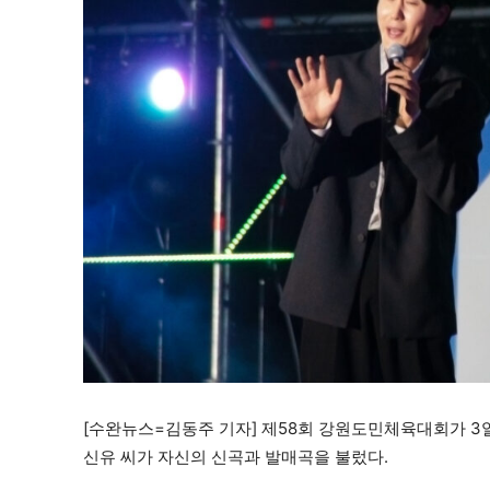
[수완뉴스=김동주 기자] 제58회 강원도민체육대회가 3
신유 씨가 자신의 신곡과 발매곡을 불렀다.