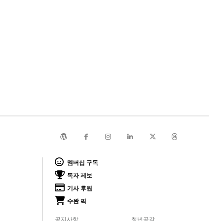
멤버십 구독
독자 제보
기사 후원
수완 픽
공지사항
청년공감