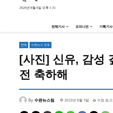
특집 기사 바로가기 :
청소년
·
청년
특집 기사 바로가기 :
청소년
·
청년
2026년 8월 6일 오후 1:31
사설/칼럼
사설/칼럼
전체기사
오피니언
기획기사
시 문학 (문학산책)
시 문학 (문학산책)
보도 사진
보도 사진
연예
수완뉴스 포토
[사진] 신유, 감성
지역 & 글로벌 뉴스
지역 & 글로벌 뉴스
서울전역
인천지역
경기지역
전 축하해
서울전역
인천지역
경기지역
ENG
中文
日文
ENG
中文
日文
커뮤니티
커뮤니티
By
수완뉴스팀
2023년 6월 3일
수정 송고: