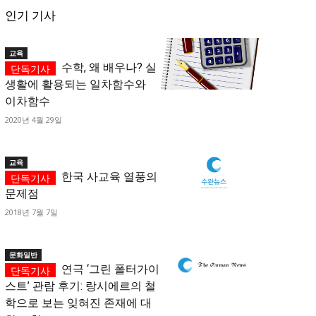
인기 기사
교육
수학, 왜 배우나? 실
생활에 활용되는 일차함수와
이차함수
2020년 4월 29일
교육
한국 사교육 열풍의
문제점
2018년 7월 7일
문화일반
연극 ‘그린 폴터가이
스트’ 관람 후기: 랑시에르의 철
학으로 보는 잊혀진 존재에 대