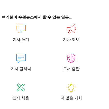
이
이
여러분이 수완뉴스에서 할 수 있는 일은...
기사 쓰기
기사 제보
청년공감
청라온
청년공감
청라온
작성 서비스
스위프트 하이브
라라프레스
오픈미트
작성 서비스
스위프트 하이브
라라프레스
오픈미트
기사 클리닉
도서 출판
인재 채용
더 많은 기회
습니다