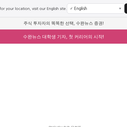
r your location, visit our English site.
✓
▼
주식 투자자의 똑똑한 선택, 수완뉴스 증권!
수완뉴스 대학생 기자, 첫 커리어의 시작!
사회
경제
사회
경제
과학·미디어
연예
과학·미디어
연예