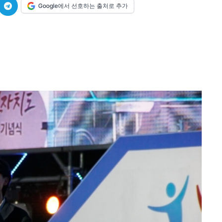
Google에서 선호하는 출처로 추가
미니게임
운세 풀
미니게임
운세 풀
수완 키즈
수완 키즈
커리어
기자단 참여
저널리즘 바이브
출판서비스
보도자료 
커리어
기자단 참여
저널리즘 바이브
출판서비스
보도자료 
당신이 어느 지점에 서 있든, 수완뉴스는 곁에 있