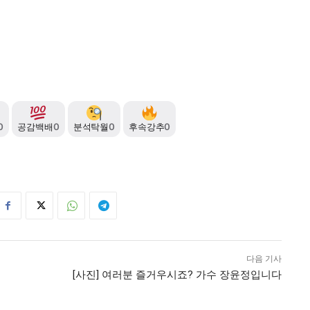
0
공감백배
0
분석탁월
0
후속강추
0
다음 기사
[사진] 여러분 즐거우시죠? 가수 장윤정입니다