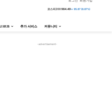
로그인
회원가입
코스피
6,302.22
↓ 296.04 (4.49%)
AI HUB
추가 서비스
커뮤니티
정치
사회
경제
트렌드
정치
사회
경제
트렌드
-advertisement-
울산
대전지역
지방정가
울산
대전지역
지방정가