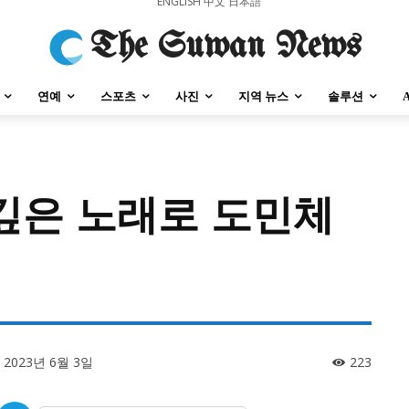
ENGLISH
中文
日本語
The Suwan News
연예
스포츠
사진
지역 뉴스
솔루션
 깊은 노래로 도민체
강원지역
충청지역
세종지역
경상지역
전라지역
제주지역
부산/
강원지역
충청지역
세종지역
경상지역
전라지역
제주지역
부산/
2023년 6월 3일
223