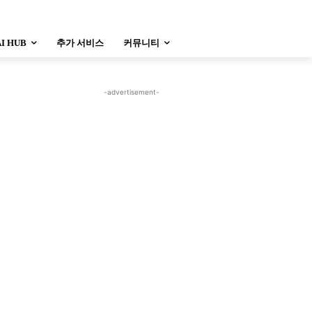
AI HUB
추가 서비스
커뮤니티
-advertisement-
정치
사회
경제
트렌드
정치
사회
경제
트렌드
울산
대전지역
지방정가
울산
대전지역
지방정가