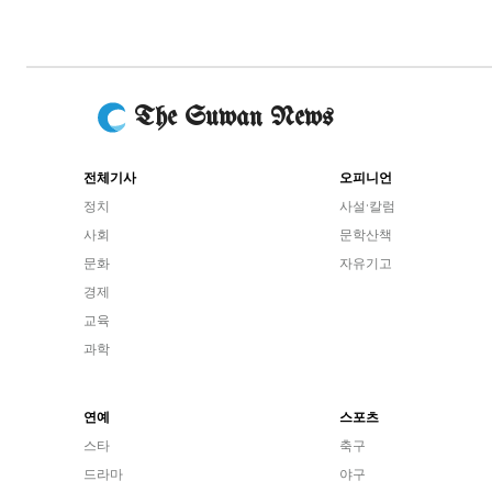
The Suwan News
전체기사
오피니언
정치
사설·칼럼
사회
문학산책
문화
자유기고
경제
교육
과학
연예
스포츠
스타
축구
드라마
야구