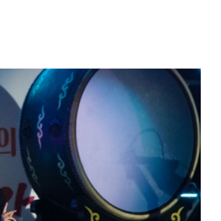
미니게임
운세 풀
미니게임
운세 풀
수완 키즈
수완 키즈
커리어
기자단 참여
저널리즘 바이브
출판서비스
보도자료 
커리어
기자단 참여
저널리즘 바이브
출판서비스
보도자료 
당신이 어느 지점에 서 있든, 수완뉴스는 곁에 있