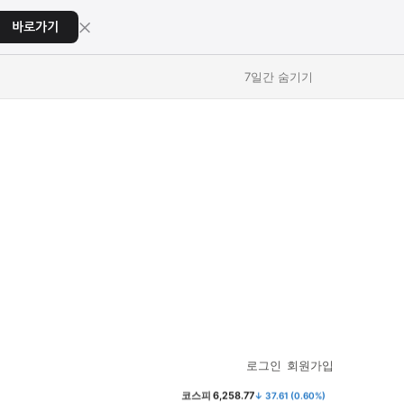
×
바로가기
7일간 숨기기
교육
교육
스포츠
스포츠
로그인
회원가입
코스피
6,258.77
↓ 37.61 (0.60%)