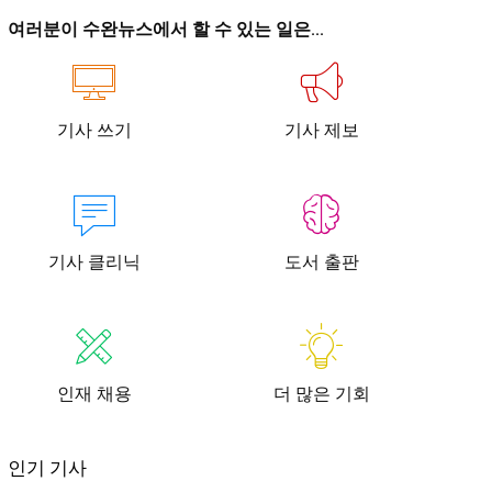
이
이
여러분이 수완뉴스에서 할 수 있는 일은...
기사 쓰기
기사 제보
청년공감
청라온
청년공감
청라온
기사 클리닉
도서 출판
작성 서비스
스위프트 하이브
라라프레스
오픈미트
작성 서비스
스위프트 하이브
라라프레스
오픈미트
인재 채용
더 많은 기회
인기 기사
습니다