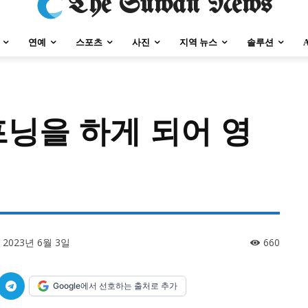
The Suwan News
연예
스포츠
사진
지역 뉴스
솔루션
프닝을 하게 되어 영
강원지역
충청지역
세종지역
경상지역
전라지역
제주지역
부산/
강원지역
충청지역
세종지역
경상지역
전라지역
제주지역
부산/
2023년 6월 3일
660
Google에서 선호하는 출처로 추가