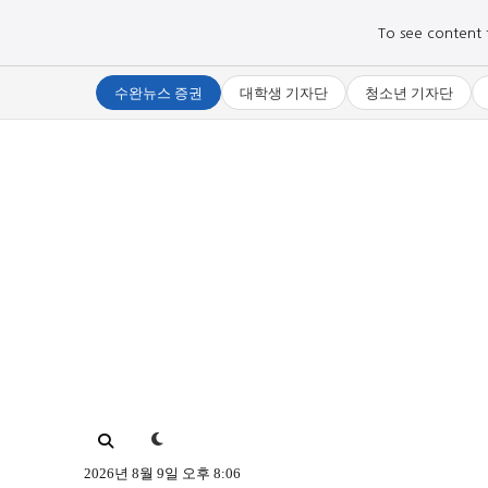
To see content fo
수완뉴스 증권
대학생 기자단
청소년 기자단
로그인하세요
로그인하세요
주요 뉴스
주요 뉴스
정치
정치
문화
문화
2026년 8월 9일 오후 8:06
오피니언 & 특집
오피니언 & 특집