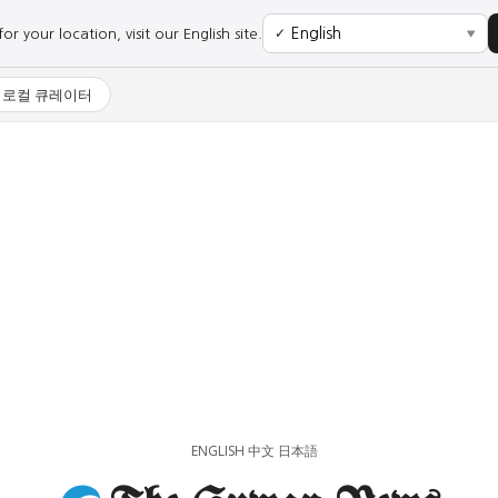
r your location, visit our English site.
✓
▼
로컬 큐레이터
사회
경제
사회
경제
과학·미디어
연예
과학·미디어
연예
ENGLISH
中文
日本語