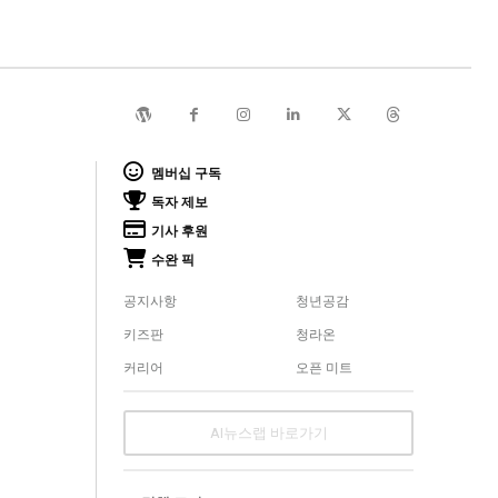
멤버십 구독
독자 제보
기사 후원
수완 픽
공지사항
청년공감
키즈판
청라온
커리어
오픈 미트
AI뉴스랩 바로가기