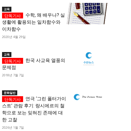
교육
수학, 왜 배우나? 실
생활에 활용되는 일차함수와
이차함수
2020년 4월 29일
교육
한국 사교육 열풍의
문제점
2018년 7월 7일
문화일반
연극 ‘그린 폴터가이
스트’ 관람 후기: 랑시에르의 철
학으로 보는 잊혀진 존재에 대
한 고찰
2026년 1월 7일