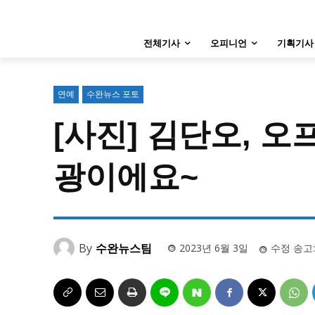
특집 기사 바로가기 :
청소년
·
청년
특집 기사 바로가기 :
청소년
·
청년
전체기사
오피니언
기획기사
사설/칼럼
사설/칼럼
시 문학 (문학산책)
시 문학 (문학산책)
연예
수완뉴스 포토
보도 사진
보도 사진
[사진] 김단오, 오
광이에요~
지역 & 글로벌 뉴스
지역 & 글로벌 뉴스
서울전역
인천지역
경기지역
서울전역
인천지역
경기지역
ENG
中文
日文
ENG
中文
日文
By
수완뉴스팀
2023년 6월 3일
수정 송고:
커뮤니티
커뮤니티