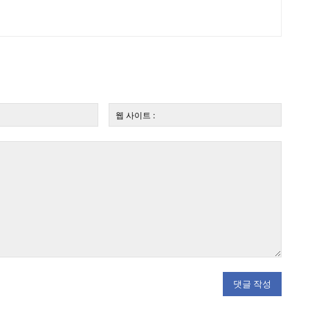
전
웹
자
사
우
이
편:*
트
: