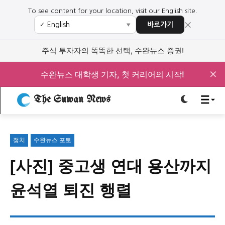
To see content for your location, visit our English site.
×
바로가기
✓
▼
로그인하세요
로그인하세요
주식 투자자의 똑똑한 선택, 수완뉴스 증권!
주요 뉴스
주요 뉴스
✕
수완뉴스 대학생 기자, 첫 커리어의 시작!
The Suwan News
정치
사회
경제
교육
정치
사회
경제
교육
정치
수완뉴스 포토
문화
과학·미디어
연예
스포츠
문화
과학·미디어
연예
스포츠
[사진] 중고생 연대 용산까지
오피니언 & 특집
오피니언 & 특집
윤석열 퇴진 행렬
특집 기사 바로가기 :
청소년
·
청년
특집 기사 바로가기 :
청소년
·
청년