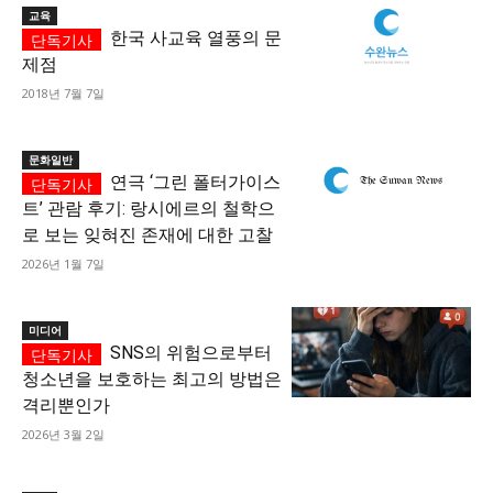
교육
한국 사교육 열풍의 문
제점
2018년 7월 7일
문화일반
연극 ‘그린 폴터가이스
트’ 관람 후기: 랑시에르의 철학으
로 보는 잊혀진 존재에 대한 고찰
2026년 1월 7일
미디어
SNS의 위험으로부터
청소년을 보호하는 최고의 방법은
격리뿐인가
2026년 3월 2일