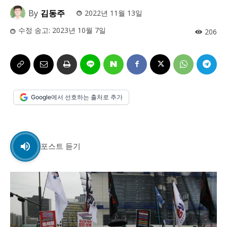
사설/칼럼
사설/칼럼
By
김동주
2022년 11월 13일
시 문학 (문학산책)
시 문학 (문학산책)
수정 송고:
2023년 10월 7일
206
보도 사진
보도 사진
정치
사회
경제
트렌드
정치
사회
경제
트렌드
지역 & 글로벌 뉴스
지역 & 글로벌 뉴스
Google에서 선호하는 출처로 추가
서울전역
인천지역
경기지역
강원지역
서울전역
인천지역
경기지역
강원지역
충청지역
세종지역
경상지역
전라지역
충청지역
세종지역
경상지역
전라지역
제주지역
부산/울산
대전지역
지방정가
제주지역
부산/울산
대전지역
지방정가
포스트 듣기
ENG
中文
日文
ENG
中文
日文
커뮤니티
커뮤니티