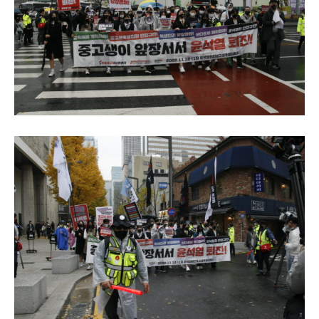
자유게시판
미니게임
운세 풀이
자유게시판
미니게임
운세 풀이
서비스 & 앱
서비스 & 앱
수완뉴스 추천 서비스
수완뉴스 추천 서비스
스토어
수완 키즈
청년공감
청라온
스토어
수완 키즈
청년공감
청라온
멤버십 소개
이니셔티브
커리어
멤버십 소개
이니셔티브
커리어
기자단 참여
저널리즘 바이브
출판서비스
기자단 참여
저널리즘 바이브
출판서비스
보도자료 작성 서비스
스위프트 하이브
보도자료 작성 서비스
스위프트 하이브
라라프레스
오픈미트
라라프레스
오픈미트