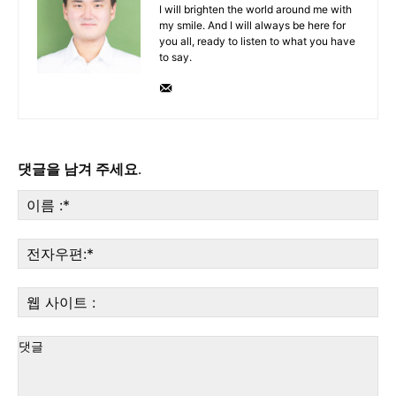
I will brighten the world around me with
my smile. And I will always be here for
you all, ready to listen to what you have
to say.
댓글을 남겨 주세요.
이
름
:*
전
자
우
웹
편:
사
이
트
: