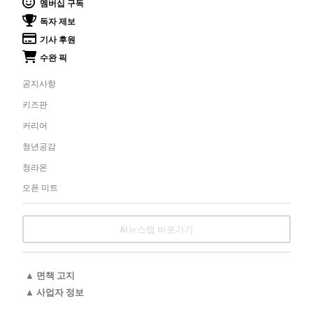
멤버십 구독
독자 제보
기사 후원
수완 픽
공지사항
키즈판
커리어
청년공감
청라온
오픈 미트
AI뉴스랩 바로가기
▲ 면책 고지
▲ 사업자 정보