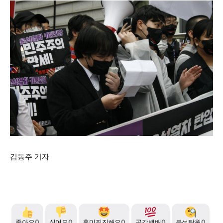
김동주 기자
좋아요
0
싫어요
0
흥미진진해요
0
공감백배
0
분석탁월
0