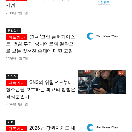
제점
2018년 7월 7일
문화일반
연극 ‘그린 폴터가이스
트’ 관람 후기: 랑시에르의 철학으
로 보는 잊혀진 존재에 대한 고찰
2026년 1월 7일
미디어
SNS의 위험으로부터
청소년을 보호하는 최고의 방법은
격리뿐인가
2026년 3월 2일
사회
2026년 강원자치도 내