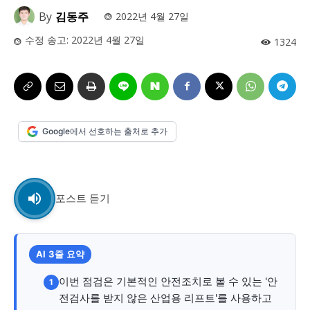
사설/칼럼
사설/칼럼
By
김동주
2022년 4월 27일
시 문학 (문학산책)
시 문학 (문학산책)
수정 송고:
2022년 4월 27일
1324
보도 사진
보도 사진
정치
사회
경제
트렌드
정치
사회
경제
트렌드
지역 & 글로벌 뉴스
지역 & 글로벌 뉴스
Google에서 선호하는 출처로 추가
서울전역
인천지역
경기지역
강원지역
서울전역
인천지역
경기지역
강원지역
충청지역
세종지역
경상지역
전라지역
충청지역
세종지역
경상지역
전라지역
제주지역
부산/울산
대전지역
지방정가
제주지역
부산/울산
대전지역
지방정가
포스트 듣기
ENG
中文
日文
ENG
中文
日文
AI 3줄 요약
커뮤니티
커뮤니티
이번 점검은 기본적인 안전조치로 볼 수 있는 '안
1
전검사를 받지 않은 산업용 리프트'를 사용하고