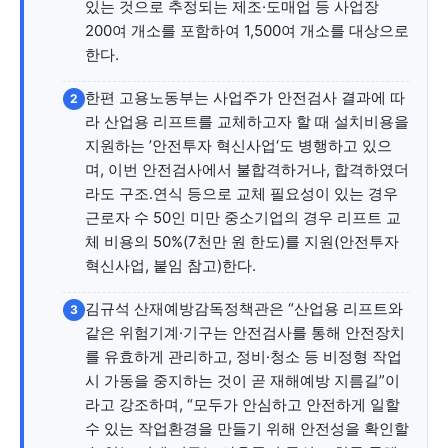
자유게시판
미니게임
운세 풀이
자유게시판
미니게임
운세 풀이
있는 것으로 추정되는 제조·도매업 등 사업장
200여 개소를 포함하여 1,500여 개소를 대상으로
한다.
서비스 & 앱
서비스 & 앱
한편 고용노동부는 사업주가 안전검사 결과에 따
2
수완뉴스 추천 서비스
수완뉴스 추천 서비스
라 산업용 리프트를 교체하고자 할 때 설치비용을
지원하는 ’안전투자 혁신사업‘도 병행하고 있으
며, 이번 안전검사에서 불합격하거나, 합격하였더
라도 구조․연식 등으로 교체 필요성이 있는 경우
스토어
수완 키즈
청년공감
청라온
스토어
수완 키즈
청년공감
청라온
근로자 수 50인 미만 중소기업의 경우 리프트 교
체 비용의 50%(7천만 원 한도)를 지원(안전투자
멤버십 소개
이니셔티브
커리어
멤버십 소개
이니셔티브
커리어
혁신사업, 붙임 참고)한다.
기자단 참여
저널리즘 바이브
출판서비스
기자단 참여
저널리즘 바이브
출판서비스
김규석 산재예방감독정책관은 “산업용 리프트와
3
보도자료 작성 서비스
스위프트 하이브
보도자료 작성 서비스
스위프트 하이브
같은 위험기계·기구는 안전검사를 통해 안전장치
라라프레스
오픈미트
라라프레스
오픈미트
를 유효하게 관리하고, 정비·청소 등 비정형 작업
시 가동을 중지하는 것이 곧 재해예방 지름길”이
라고 강조하며, “모두가 안심하고 안전하게 일할
수 있는 작업환경을 만들기 위해 안전성을 확인할