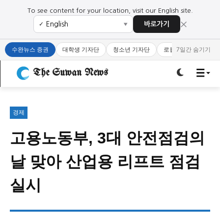
To see content for your location, visit our English site.
×
바로가기
✓
▼
로그인하세요
로그인하세요
수완뉴스 증권
대학생 기자단
청소년 기자단
로컬 큐레이터
7일간 숨기기
주요 뉴스
주요 뉴스
The Suwan News
정치
사회
경제
교육
정치
사회
경제
교육
경제
고용노동부, 3대 안전점검의
문화
과학·미디어
연예
스포츠
문화
과학·미디어
연예
스포츠
날 맞아 산업용 리프트 점검
오피니언 & 특집
오피니언 & 특집
실시
특집 기사 바로가기 :
청소년
·
청년
특집 기사 바로가기 :
청소년
·
청년