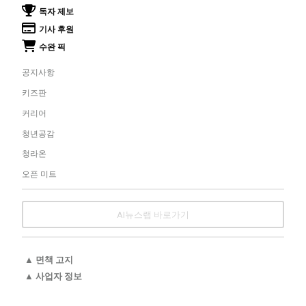
독자 제보
기사 후원
수완 픽
공지사항
키즈판
커리어
청년공감
청라온
오픈 미트
AI뉴스랩 바로가기
▲ 면책 고지
▲ 사업자 정보