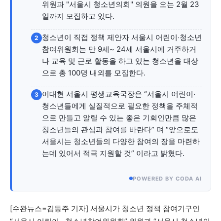
자유게시판
미니게임
운세 풀이
자유게시판
미니게임
운세 풀이
위원과 "서울시 청소년의회" 의원을 오는 2월 23
일까지 모집하고 있다.
서비스 & 앱
서비스 & 앱
청소년이 직접 정책 제안자 서울시 어린이‧청소년
2
참여위원회는 만 9세~ 24세 서울시에 거주하거
수완뉴스 추천 서비스
수완뉴스 추천 서비스
나 교육 및 근로 활동을 하고 있는 청소년을 대상
으로 총 100명 내외를 모집한다.
이대현 서울시 평생교육국장은 “서울시 어린이·
3
스토어
수완 키즈
청년공감
청라온
스토어
수완 키즈
청년공감
청라온
청소년들에게 실질적으로 필요한 정책을 주체적
으로 만들고 알릴 수 있는 좋은 기회인만큼 많은
멤버십 소개
이니셔티브
커리어
멤버십 소개
이니셔티브
커리어
청소년들의 관심과 참여를 바란다” 며 “앞으로도
기자단 참여
저널리즘 바이브
출판서비스
서울시는 청소년들의 다양한 참여의 장을 마련하
기자단 참여
저널리즘 바이브
출판서비스
는데 있어서 적극 지원할 것” 이라고 밝혔다.
보도자료 작성 서비스
스위프트 하이브
보도자료 작성 서비스
스위프트 하이브
라라프레스
오픈미트
라라프레스
오픈미트
POWERED BY CODA AI
[수완뉴스=김동주 기자] 서울시가 청소년 정책 참여기구인