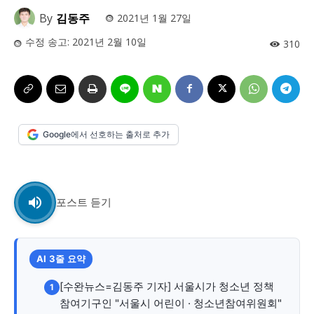
사설/칼럼
사설/칼럼
By
김동주
2021년 1월 27일
시 문학 (문학산책)
시 문학 (문학산책)
수정 송고:
2021년 2월 10일
310
보도 사진
보도 사진
정치
사회
경제
트렌드
정치
사회
경제
트렌드
지역 & 글로벌 뉴스
지역 & 글로벌 뉴스
Google에서 선호하는 출처로 추가
서울전역
인천지역
경기지역
강원지역
서울전역
인천지역
경기지역
강원지역
충청지역
세종지역
경상지역
전라지역
충청지역
세종지역
경상지역
전라지역
제주지역
부산/울산
대전지역
지방정가
제주지역
부산/울산
대전지역
지방정가
포스트 듣기
ENG
中文
日文
ENG
中文
日文
커뮤니티
커뮤니티
AI 3줄 요약
[수완뉴스=김동주 기자] 서울시가 청소년 정책
1
참여기구인 "서울시 어린이 · 청소년참여위원회"