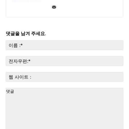
댓글을 남겨 주세요.
이
름
:*
전
자
우
웹
편:
사
이
트
: