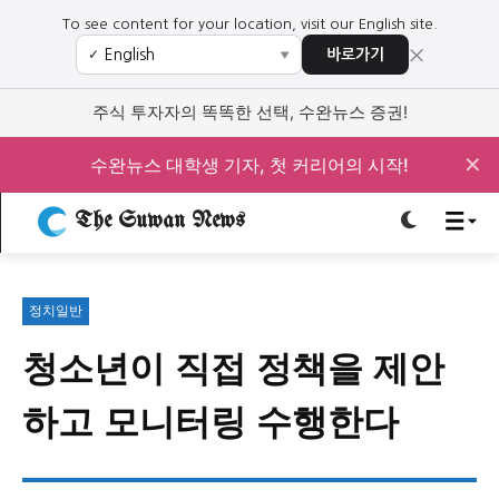
To see content for your location, visit our English site.
×
바로가기
✓
▼
로그인하세요
로그인하세요
주식 투자자의 똑똑한 선택, 수완뉴스 증권!
주요 뉴스
주요 뉴스
✕
수완뉴스 대학생 기자, 첫 커리어의 시작!
The Suwan News
정치
사회
경제
교육
정치
사회
경제
교육
정치일반
문화
과학·미디어
연예
스포츠
문화
과학·미디어
연예
스포츠
청소년이 직접 정책을 제안
오피니언 & 특집
오피니언 & 특집
하고 모니터링 수행한다
특집 기사 바로가기 :
청소년
·
청년
특집 기사 바로가기 :
청소년
·
청년