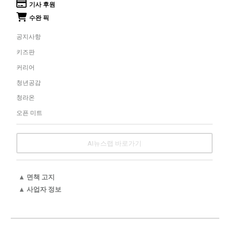
기사 후원
수완 픽
공지사항
키즈판
커리어
청년공감
청라온
오픈 미트
AI뉴스랩 바로가기
▲ 면책 고지
▲ 사업자 정보