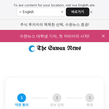
To see content for your location, visit our English site.
×
바로가기
✓
▼
주식 투자자의 똑똑한 선택, 수완뉴스 증권!
✕
수완뉴스 대학생 기자, 첫 커리어의 시작!
The Suwan News
1
2
3
약관 동의
정보 입력
환영