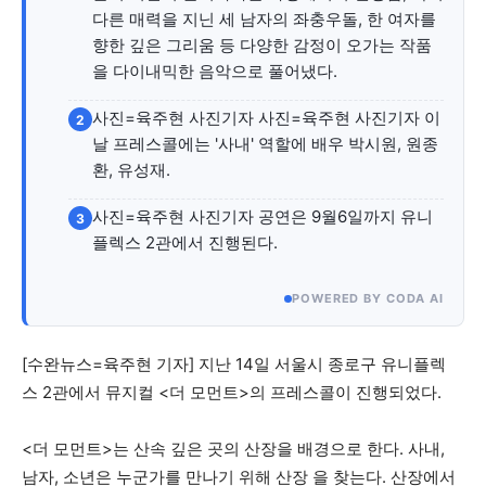
자유게시판
미니게임
운세 풀이
자유게시판
미니게임
운세 풀이
다른 매력을 지닌 세 남자의 좌충우돌, 한 여자를
향한 깊은 그리움 등 다양한 감정이 오가는 작품
서비스 & 앱
서비스 & 앱
을 다이내믹한 음악으로 풀어냈다.
수완뉴스 추천 서비스
수완뉴스 추천 서비스
사진=육주현 사진기자 사진=육주현 사진기자 이
2
날 프레스콜에는 '사내' 역할에 배우 박시원, 원종
환, 유성재.
스토어
수완 키즈
청년공감
청라온
스토어
수완 키즈
청년공감
청라온
사진=육주현 사진기자 공연은 9월6일까지 유니
3
플렉스 2관에서 진행된다.
멤버십 소개
이니셔티브
커리어
멤버십 소개
이니셔티브
커리어
POWERED BY CODA AI
기자단 참여
저널리즘 바이브
출판서비스
기자단 참여
저널리즘 바이브
출판서비스
보도자료 작성 서비스
스위프트 하이브
보도자료 작성 서비스
스위프트 하이브
[수완뉴스=육주현 기자] 지난 14일 서울시 종로구 유니플렉
라라프레스
오픈미트
라라프레스
오픈미트
스 2관에서 뮤지컬 <더 모먼트>의 프레스콜이 진행되었다.
<더 모먼트>는 산속 깊은 곳의 산장을 배경으로 한다. 사내,
남자, 소년은 누군가를 만나기 위해 산장 을 찾는다. 산장에서