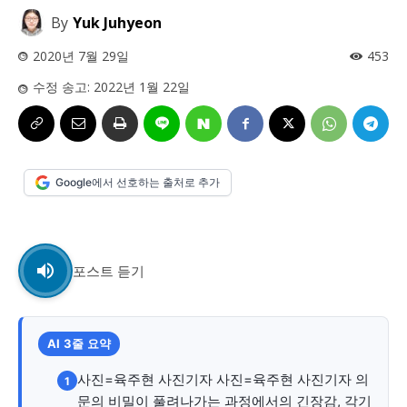
사설/칼럼
사설/칼럼
By
Yuk Juhyeon
시 문학 (문학산책)
시 문학 (문학산책)
2020년 7월 29일
453
보도 사진
보도 사진
정치
사회
경제
트렌드
정치
사회
경제
트렌드
수정 송고:
2022년 1월 22일
지역 & 글로벌 뉴스
지역 & 글로벌 뉴스
서울전역
인천지역
경기지역
강원지역
서울전역
인천지역
경기지역
강원지역
Google에서 선호하는 출처로 추가
충청지역
세종지역
경상지역
전라지역
충청지역
세종지역
경상지역
전라지역
제주지역
부산/울산
대전지역
지방정가
제주지역
부산/울산
대전지역
지방정가
포스트 듣기
ENG
中文
日文
ENG
中文
日文
커뮤니티
커뮤니티
AI 3줄 요약
사진=육주현 사진기자 사진=육주현 사진기자 의
1
문의 비밀이 풀려나가는 과정에서의 긴장감, 각기