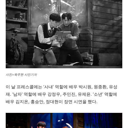
사진=육주현 사진기자
이 날 프레스콜에는 ‘사내’ 역할에 배우 박시원, 원종환, 유성
재. ‘남자’ 역할에 배우 강정우, 주민진, 유제윤. ‘소년’ 역할에
배우 김지온, 홍승안, 정대현이 장면 시연을 했다.