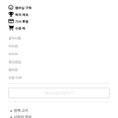
멤버십 구독
독자 제보
기사 후원
수완 픽
공지사항
키즈판
커리어
청년공감
청라온
오픈 미트
AI뉴스랩 바로가기
▲ 면책 고지
▲ 사업자 정보