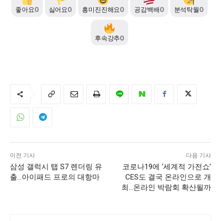
좋아요
0
싫어요
0
흥미진진해요
0
공감백배
0
분석탁월
0
후속강추
0
이전 기사
다음 기사
삼성 갤럭시 탭 S7 렌더링 유
코로나19에 ‘세계적 가전쇼’
출…아이패드 프로의 대항마
CES도 결국 온라인으로 개
최…온라인 박람회 확산될까