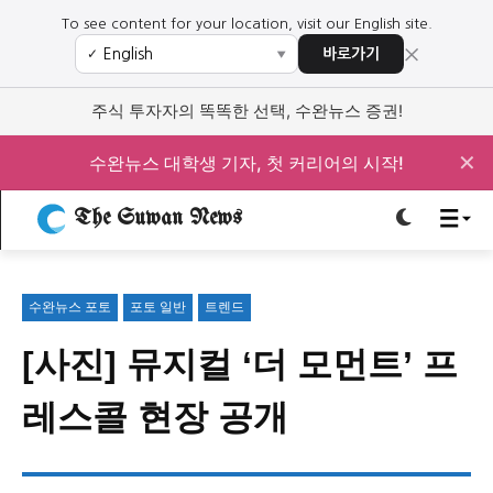
To see content for your location, visit our English site.
×
바로가기
✓
▼
로그인하세요
로그인하세요
주식 투자자의 똑똑한 선택, 수완뉴스 증권!
주요 뉴스
주요 뉴스
✕
수완뉴스 대학생 기자, 첫 커리어의 시작!
The Suwan News
정치
사회
경제
교육
정치
사회
경제
교육
수완뉴스 포토
포토 일반
트렌드
문화
과학·미디어
연예
스포츠
문화
과학·미디어
연예
스포츠
[사진] 뮤지컬 ‘더 모먼트’ 프
오피니언 & 특집
오피니언 & 특집
레스콜 현장 공개
특집 기사 바로가기 :
청소년
·
청년
특집 기사 바로가기 :
청소년
·
청년