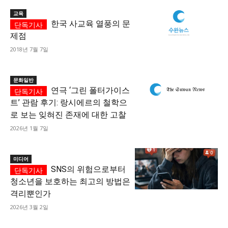
교육
한국 사교육 열풍의 문
제점
2018년 7월 7일
문화일반
연극 ‘그린 폴터가이스
트’ 관람 후기: 랑시에르의 철학으
로 보는 잊혀진 존재에 대한 고찰
2026년 1월 7일
미디어
SNS의 위험으로부터
청소년을 보호하는 최고의 방법은
격리뿐인가
2026년 3월 2일