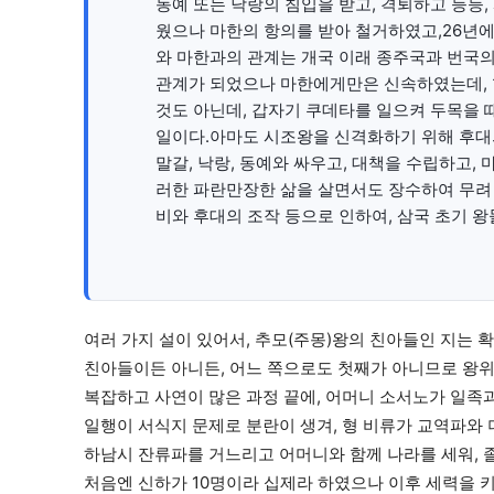
동예 또는 낙랑의 침입을 받고, 격퇴하고 등등,
웠으나 마한의 항의를 받아 철거하였고,26년에
와 마한과의 관계는 개국 이래 종주국과 번국의
관계가 되었으나 마한에게만은 신속하였는데, 
것도 아닌데, 갑자기 쿠데타를 일으켜 두목을 
일이다.아마도 시조왕을 신격화하기 위해 후대
말갈, 낙랑, 동예와 싸우고, 대책을 수립하고,
러한 파란만장한 삶을 살면서도 장수하여 무려 
비와 후대의 조작 등으로 인하여, 삼국 초기 왕
여러 가지 설이 있어서, 추모(주몽)왕의 친아들인 지는 확
친아들이든 아니든, 어느 쪽으로도 첫째가 아니므로 왕위
복잡하고 사연이 많은 과정 끝에, 어머니 소서노가 일족
일행이 서식지 문제로 분란이 생겨, 형 비류가 교역파와
하남시 잔류파를 거느리고 어머니와 함께 나라를 세워, 
처음엔 신하가 10명이라 십제라 하였으나 이후 세력을 