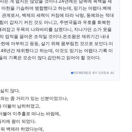
 사는 게 쉽지는 않았을 것이다.24년에는 남쪽에 목책을 세
 마한을 기습하여 병합했다고 하는데, 믿기는 어렵다.백제
 관계로서, 백제의 세력이 커짐에 따라 낙랑, 동예와는 적대
힘이 갑자기 커진 것도 아니고, 주변국들과 우호를 회복한
때려잡고 두목의 나와바리를 삼켰다니, 지나가던 소가 웃을
의 업적을 끌어온 조작일 것이다.온조왕은 재위기간 내내
 마한에 아부하고 등등, 살기 위해 몸부림친 것으로 보인다.이
46년간 재위했다고 하는데, 이것도 믿기는 어렵다.기록 미
들의 기록은 모순이 많다.감안하고 읽어야 할 것이다.
POWERED BY CODA AI
실치 않다.
와는 좀 거리가 있는 신분이었으나,
과 더불어 남하하였고,
 더불어 미추홀로 떠나는 바람에,
졸지에 왕이 되었다.
키워 백제라 하였다는데,