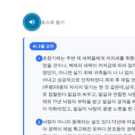
자유게시판
자유게시판
서비스 & 앱
서비스 & 앱
포스트 듣기
수완뉴스 추천 서비스
수완뉴스 추천 서비스
AI 3줄 요약
초창기에는 주변 제 세력들에게 저자세를 취했
스토어
스토어
1
었을 것이나, 백제의 세력이 커져감에 따라 점
였던지, 아니면 살기 위해 귀족들이 너 나 없이
멤버십 소개
이니셔티브
멤버십 소개
이니셔티브
어내고 성공적으로 안착하였다.즉위 후 제일 먼
(주몽)대왕의 자식이 맞기는 한 것 같은데,삼
로 점철된다.말갈과 싸우고, 말갈과 연합한 낙랑
재위 11년 낙랑의 부탁을 받고 말갈이 공격을 
이 악화되었고, 말갈이 낙랑의 용병 노릇을 한 
낙랑이 아니라 동예라는 설도 있다.13년에 여
2
아 권력이 제법 확고해진 듯하다.온조왕의 권력