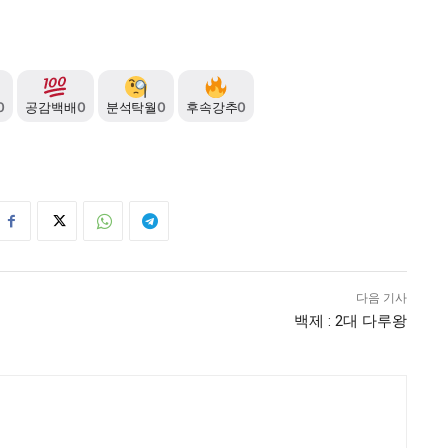
0
공감백배
0
분석탁월
0
후속강추
0
다음 기사
백제 : 2대 다루왕