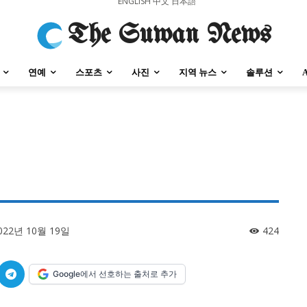
ENGLISH
中文
日本語
The Suwan News
연예
스포츠
사진
지역 뉴스
솔루션
강원지역
충청지역
세종지역
경상지역
전라지역
제주지역
부산/
강원지역
충청지역
세종지역
경상지역
전라지역
제주지역
부산/
022년 10월 19일
424
Google에서 선호하는 출처로 추가