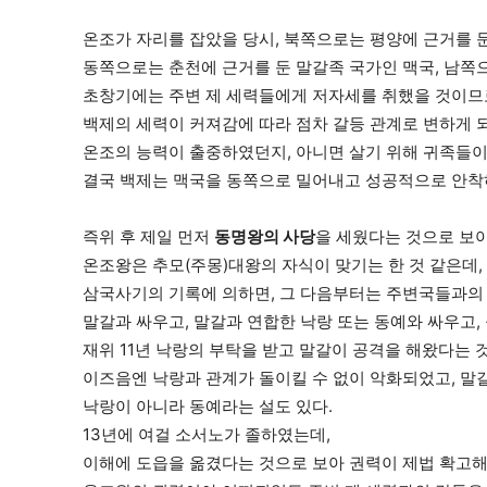
온조가 자리를 잡았을 당시, 북쪽으로는 평양에 근거를 
동쪽으로는 춘천에 근거를 둔 말갈족 국가인 맥국, 남쪽
초창기에는 주변 제 세력들에게 저자세를 취했을 것이므로
백제의 세력이 커져감에 따라 점차 갈등 관계로 변하게 
온조의 능력이 출중하였던지, 아니면 살기 위해 귀족들이 
결국 백제는 맥국을 동쪽으로 밀어내고 성공적으로 안착
즉위 후 제일 먼저
동명왕의 사당
을 세웠다는 것으로 보아
온조왕은 추모(주몽)대왕의 자식이 맞기는 한 것 같은데,
삼국사기의 기록에 의하면, 그 다음부터는 주변국들과의
말갈과 싸우고, 말갈과 연합한 낙랑 또는 동예와 싸우고, 
재위 11년 낙랑의 부탁을 받고 말갈이 공격을 해왔다는 
이즈음엔 낙랑과 관계가 돌이킬 수 없이 악화되었고, 말갈
낙랑이 아니라 동예라는 설도 있다.
13년에 여걸 소서노가 졸하였는데,
이해에 도읍을 옮겼다는 것으로 보아 권력이 제법 확고해