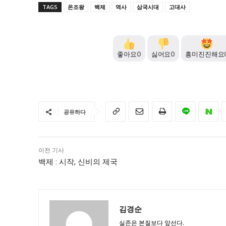
TAGS
온조왕
백제
역사
삼국시대
고대사
좋아요
0
싫어요
0
흥미진진해요
공유하다
이전 기사
백제 : 시작, 신비의 제국
김경순
실존은 본질보다 앞선다.