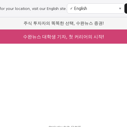
r your location, visit our English site.
✓
▼
주식 투자자의 똑똑한 선택, 수완뉴스 증권!
수완뉴스 대학생 기자, 첫 커리어의 시작!
사회
경제
사회
경제
과학·미디어
연예
과학·미디어
연예