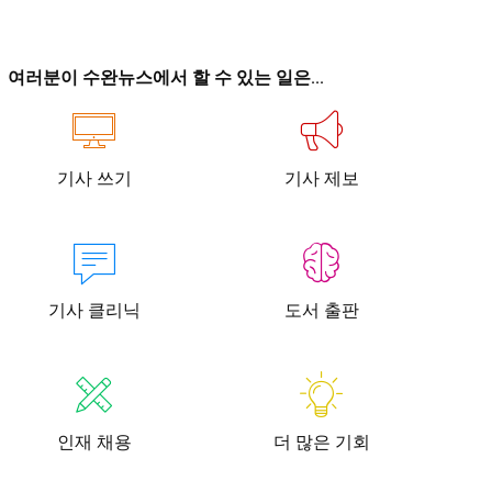
이
이
여러분이 수완뉴스에서 할 수 있는 일은...
기사 쓰기
기사 제보
청년공감
청라온
청년공감
청라온
작성 서비스
스위프트 하이브
라라프레스
오픈미트
작성 서비스
스위프트 하이브
라라프레스
오픈미트
기사 클리닉
도서 출판
인재 채용
더 많은 기회