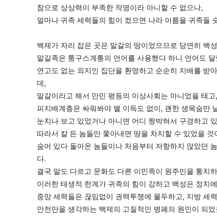
참으로 상상력이 부족한 작명이라 아니할 수 없으나,
얼마나 귀족 세력들의 힘이 컸으면 나라 이름을 귀족들 
백제가 자리 잡은 곳은 말갈의 땅이었으므로 당연히 백
말갈족은 퉁구스계통의 언어를 사용했다 하니 언어도 달
연고도 없는 외지인 집단을 환영하고 순순히 지배를 받아
데,
말갈이라고 해서 만민 평등의 이상사회는 아니었을 테고
피지배계층은 싸워봐야 별 이득도 없이, 괜한 생목숨만 
눈치나 보고 있었거나 아니면 어디 짱박혀서 구경하고 있
따라서 칼 든 놈들만 쫓아내면 땅을 차지할 수 있었을 것
숨어 있다 돌아온 놈들이나 처음부터 저항하지 않았던 
다.
결국 말도 다르고 문화도 다른 이민족이 원주민을 통치하
이러한 태생적 한계가 귀족의 힘이 강하고 백성은 정치에
중앙 세력들은 끊임없이 권력투쟁에 몰두하고, 지방 세
안전만을 생각하는 백제의 고질적인 병폐의 원인이 되었