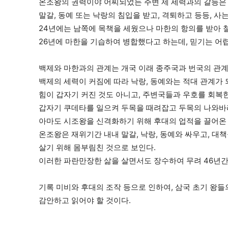
온조왕의 권력이야 어찌되었든 주변 제 세력과의 갈등은
말갈, 동예 또는 낙랑의 침입을 받고, 격퇴하고 등등, 사
24년에는 남쪽에 목책을 세웠으나 마한의 항의를 받아 
26년에 마한을 기습하여 병합했다고 하는데, 믿기는 어렵
백제와 마한과의 관계는 개국 이래 종주국과 번국의 관계
백제의 세력이 커짐에 따라 낙랑, 동예와는 적대 관계가
힘이 갑자기 커진 것도 아니고, 주변국들과 우호를 회복한
갑자기 쿠데타를 일으켜 두목을 때려잡고 두목의 나와바리
아마도 시조왕을 신격화하기 위해 후대의 업적을 끌어온 
온조왕은 재위기간 내내 말갈, 낙랑, 동예와 싸우고, 대책
살기 위해 몸부림친 것으로 보인다.
이러한 파란만장한 삶을 살면서도 장수하여 무려 46년간
기록 미비와 후대의 조작 등으로 인하여, 삼국 초기 왕들
감안하고 읽어야 할 것이다.