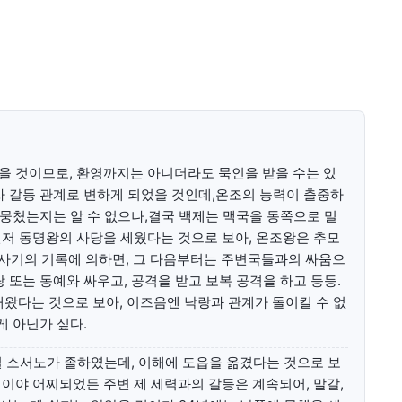
미니게임
운세 풀
미니게임
운세 풀
을 것이므로, 환영까지는 아니더라도 묵인을 받을 수는 있
수완 키즈
수완 키즈
차 갈등 관계로 변하게 되었을 것인데,온조의 능력이 출중하
 뭉쳤는지는 알 수 없으나,결국 백제는 맥국을 동쪽으로 밀
커리어
기자단 참여
저널리즘 바이브
출판서비스
보도자료 
커리어
기자단 참여
저널리즘 바이브
출판서비스
보도자료 
저 동명왕의 사당을 세웠다는 것으로 보아, 온조왕은 추모
국사기의 기록에 의하면, 그 다음부터는 주변국들과의 싸움으
 또는 동예와 싸우고, 공격을 받고 보복 공격을 하고 등등.
해왔다는 것으로 보아, 이즈음엔 낙랑과 관계가 돌이킬 수 없
게 아닌가 싶다.
걸 소서노가 졸하였는데, 이해에 도읍을 옮겼다는 것으로 보
1020의 목소리, 수완뉴스가 잘 하는 일입니다.
이야 어찌되었든 주변 제 세력과의 갈등은 계속되어, 말갈,