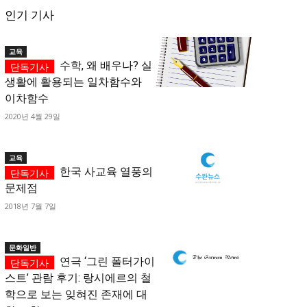
인기 기사
교육
수학, 왜 배우나? 실
생활에 활용되는 일차함수와
이차함수
2020년 4월 29일
교육
한국 사교육 열풍의
문제점
2018년 7월 7일
문화일반
연극 ‘그린 폴터가이
스트’ 관람 후기: 랑시에르의 철
학으로 보는 잊혀진 존재에 대