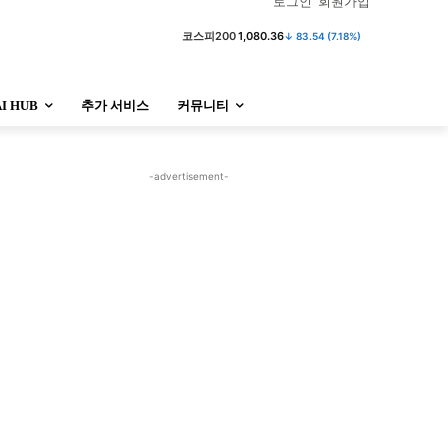
로그인
회원가입
코스피
6,296.38
↓ 301.88 (4.58%)
코스피200
1,080.36
↓ 83.54 (7.18%)
AI HUB
추가 서비스
커뮤니티
정치
사회
경제
트렌드
정치
사회
경제
트렌드
-advertisement-
울산
대전지역
지방정가
울산
대전지역
지방정가