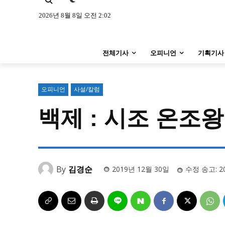
특집 기사 바로가기 :
청소년
·
청년
특집 기사 바로가기 :
청소년
·
청년
2026년 8월 8일 오전 2:02
사설/칼럼
사설/칼럼
전체기사
오피니언
기획기사
시 문학 (문학산책)
시 문학 (문학산책)
보도 사진
보도 사진
오피니언
사설/칼럼
지역 & 글로벌 뉴스
백제 : 시조 온조왕
지역 & 글로벌 뉴스
서울전역
인천지역
경기지역
서울전역
인천지역
경기지역
ENG
中文
日文
ENG
中文
日文
By
김경순
2019년 12월 30일
수정 송고:
2
커뮤니티
커뮤니티