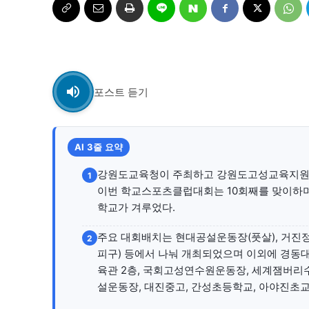
자유게시판
자유게시판
서비스 & 앱
서비스 & 앱
수완뉴스 추천 서비스
수완뉴스 추천 서비스
포스트 듣기
스토어
AI 3줄 요약
스토어
강원도교육청이 주최하고 강원도고성교육지원청
1
멤버십 소개
이니셔티브
멤버십 소개
이니셔티브
이번 학교스포츠클럽대회는 10회째를 맞이하며 넷
학교가 겨루었다.
주요 대회배치는 현대공설운동장(풋살), 거진정
2
피구) 등에서 나눠 개최되었으며 이외에 경동대
육관 2층, 국회고성연수원운동장, 세계잼버리
설운동장, 대진중고, 간성초등학교, 아야진초교