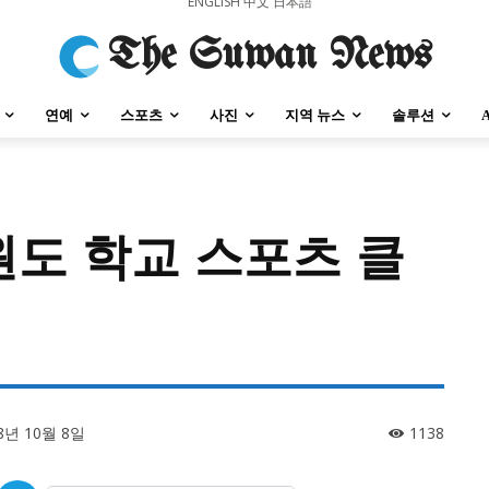
ENGLISH
中文
日本語
The Suwan News
연예
스포츠
사진
지역 뉴스
솔루션
강원도 학교 스포츠 클
강원지역
충청지역
세종지역
경상지역
전라지역
제주지역
부산/
강원지역
충청지역
세종지역
경상지역
전라지역
제주지역
부산/
8년 10월 8일
1138