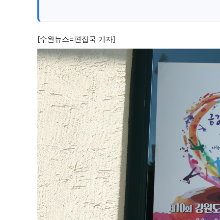
[수완뉴스=편집국 기자]