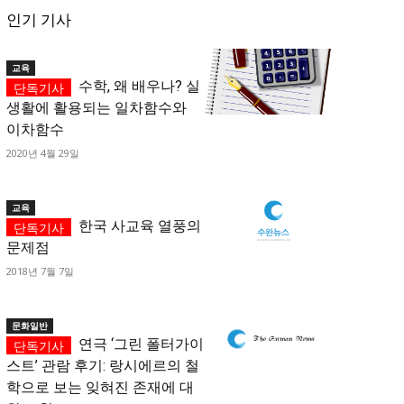
인기 기사
교육
수학, 왜 배우나? 실
생활에 활용되는 일차함수와
이차함수
2020년 4월 29일
교육
한국 사교육 열풍의
문제점
2018년 7월 7일
문화일반
연극 ‘그린 폴터가이
스트’ 관람 후기: 랑시에르의 철
학으로 보는 잊혀진 존재에 대