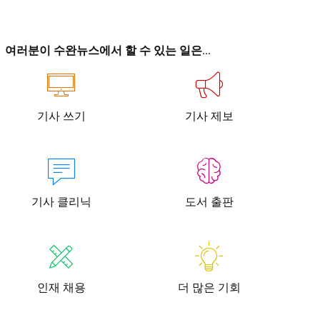
이
이
여러분이 수완뉴스에서 할 수 있는 일은...
기사 쓰기
기사 제보
청년공감
청라온
청년공감
청라온
작성 서비스
스위프트 하이브
라라프레스
오픈미트
작성 서비스
스위프트 하이브
라라프레스
오픈미트
기사 클리닉
도서 출판
인재 채용
더 많은 기회