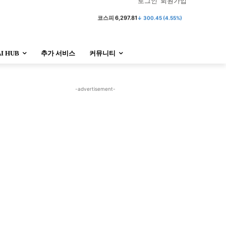
로그인
회원가입
코스피
6,297.81
↓ 300.45 (4.55%)
AI HUB
추가 서비스
커뮤니티
정치
사회
경제
트렌드
정치
사회
경제
트렌드
-advertisement-
울산
대전지역
지방정가
울산
대전지역
지방정가