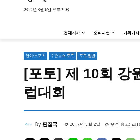
특집 기사 바로가기 :
청소년
·
청년
특집 기사 바로가기 :
청소년
·
청년
2026년 8월 6일 오후 2:08
사설/칼럼
사설/칼럼
전체기사
오피니언
기획기사
시 문학 (문학산책)
시 문학 (문학산책)
보도 사진
보도 사진
연예·스포츠
수완뉴스 포토
포토 일반
[포토] 제 10회 
지역 & 글로벌 뉴스
지역 & 글로벌 뉴스
서울전역
인천지역
경기지역
럽대회
서울전역
인천지역
경기지역
ENG
中文
日文
ENG
中文
日文
커뮤니티
커뮤니티
By
편집국
2017년 9월 2일
수정 송고:
201