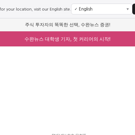
r your location, visit our English site.
✓
▼
주식 투자자의 똑똑한 선택, 수완뉴스 증권!
수완뉴스 대학생 기자, 첫 커리어의 시작!
사회
경제
사회
경제
과학·미디어
연예
과학·미디어
연예