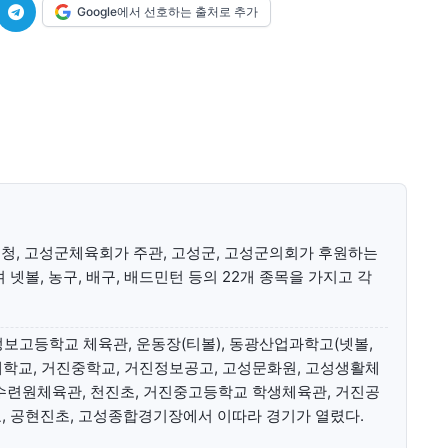
Google에서 선호하는 출처로 추가
미니게임
운세 풀
미니게임
운세 풀
수완 키즈
수완 키즈
, 고성군체육회가 주관, 고성군, 고성군의회가 후원하는
커리어
기자단 참여
저널리즘 바이브
출판서비스
보도자료 
커리어
기자단 참여
저널리즘 바이브
출판서비스
보도자료 
볼, 농구, 배구, 배드민턴 등의 22개 종목을 가지고 각
보고등학교 체육관, 운동장(티볼), 동광산업과학고(넷볼,
학교, 거진중학교, 거진정보공고, 고성문화원, 고성생활체
수련원체육관, 천진초, 거진중고등학교 학생체육관, 거진공
, 공현진초, 고성종합경기장에서 이따라 경기가 열렸다.
세대 지향 매체, 수완뉴스