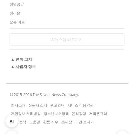
청년공감
청라온
오픈 미트
AI뉴스랩 바로가기
▲ 면책 고지
▲ 사업자 정보
© 2015-
2026
The Suwan News Company.
회사소개
신문사 소개
광고안내
서비스 이용약관
개인정보 처리방침
청소년보호정책
윤리강령
저작권규약
AI
운영 정책
도움말
활동 지수
초대장
의견 보내기