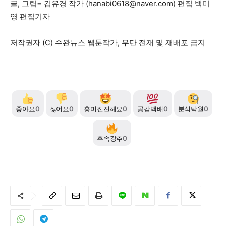
글, 그림= 김유경 작가 (
hanabi0618@naver.com
) 편집 백미
영 편집기자
서비스 & 앱
서비스 & 앱
저작권자 (C) 수완뉴스 웹툰작가, 무단 전재 및 재배포 금지
수완뉴스 추천 서비스
수완뉴스 추천 서비스
스토어
수완 키즈
청년공감
청라온
스토어
수완 키즈
청년공감
청라온
좋아요
0
싫어요
0
흥미진진해요
0
공감백배
0
분석탁월
0
멤버십 소개
이니셔티브
커리어
멤버십 소개
이니셔티브
커리어
기자단 참여
저널리즘 바이브
출판서비스
기자단 참여
저널리즘 바이브
출판서비스
후속강추
0
보도자료 작성 서비스
스위프트 하이브
보도자료 작성 서비스
스위프트 하이브
라라프레스
오픈미트
라라프레스
오픈미트