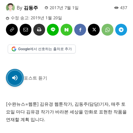
By
김동주
2017년 7월 1일
437
시 문학 (문학산책)
시 문학 (문학산책)
수정 송고:
2019년 1월 20일
보도 사진
보도 사진
정치
사회
경제
트렌드
정치
사회
경제
트렌드
지역 & 글로벌 뉴스
지역 & 글로벌 뉴스
Google에서 선호하는 출처로 추가
서울전역
인천지역
경기지역
강원지역
서울전역
인천지역
경기지역
강원지역
충청지역
세종지역
경상지역
전라지역
충청지역
세종지역
경상지역
전라지역
제주지역
부산/울산
대전지역
지방정가
제주지역
부산/울산
대전지역
지방정가
포스트 듣기
ENG
中文
日文
ENG
中文
日文
커뮤니티
커뮤니티
[수완뉴스=웹툰] 김유경 웹툰작가, 김동주(담당)기자, 매주 토
요일 마다 김유경 작가가 바라본 세상을 만화로 표현한 작품을
연재할 계획 입니다.
자유게시판
미니게임
운세 풀이
자유게시판
미니게임
운세 풀이