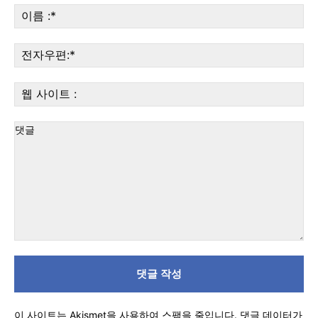
이
름
:*
전
자
우
웹
편:
사
이
트
:
댓
글
이 사이트는 Akismet을 사용하여 스팸을 줄입니다.
댓글 데이터가