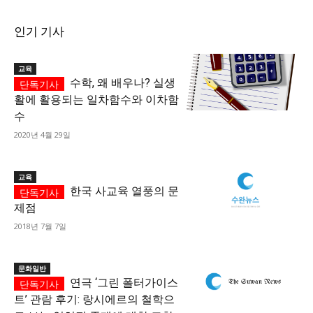
인기 기사
교육
수학, 왜 배우나? 실생
활에 활용되는 일차함수와 이차함
수
2020년 4월 29일
교육
한국 사교육 열풍의 문
제점
2018년 7월 7일
문화일반
연극 ‘그린 폴터가이스
트’ 관람 후기: 랑시에르의 철학으