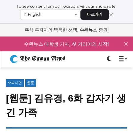
To see content for your location, visit our English site.
×
바로가기
✓
▼
로그인하세요
로그인하세요
주식 투자자의 똑똑한 선택, 수완뉴스 증권!
주요 뉴스
주요 뉴스
✕
수완뉴스 대학생 기자, 첫 커리어의 시작!
정치
사회
경제
교육
The Suwan News
정치
사회
경제
교육
오피니언
웹툰
문화
과학·미디어
연예
스포츠
문화
과학·미디어
연예
스포츠
[웹툰] 김유경, 6화 갑자기 생
오피니언 & 특집
오피니언 & 특집
긴 가족
특집 기사 바로가기 :
청소년
·
청년
특집 기사 바로가기 :
청소년
·
청년
사설/칼럼
사설/칼럼