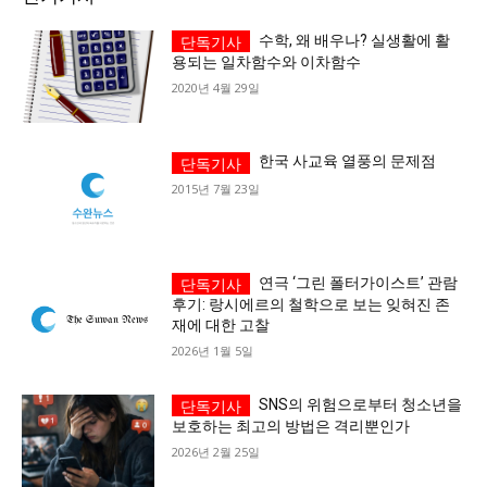
수학, 왜 배우나? 실생활에 활
용되는 일차함수와 이차함수
2020년 4월 29일
한국 사교육 열풍의 문제점
2015년 7월 23일
연극 ‘그린 폴터가이스트’ 관람
후기: 랑시에르의 철학으로 보는 잊혀진 존
재에 대한 고찰
2026년 1월 5일
SNS의 위험으로부터 청소년을
보호하는 최고의 방법은 격리뿐인가
2026년 2월 25일