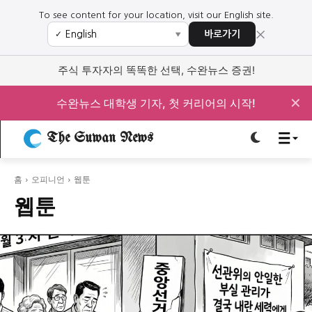
To see content for your location, visit our English site.
×
바로가기
✓
▼
로그인하세요
로그인하세요
주식 투자자의 똑똑한 선택, 수완뉴스 증권!
주요 뉴스
주요 뉴스
✕
수완뉴스 대학생 기자, 첫 커리어의 시작!
정치
사회
경제
교육
The Suwan News
정치
사회
경제
교육
홈
오피니언
웹툰
문화
과학·미디어
연예
스포츠
문화
과학·미디어
연예
스포츠
웹툰
오피니언 & 특집
오피니언 & 특집
특집 기사 바로가기 :
청소년
·
청년
특집 기사 바로가기 :
청소년
·
청년
사설/칼럼
사설/칼럼