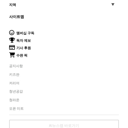
지역
사이트맵
멤버십 구독
독자 제보
기사 후원
수완 픽
공지사항
키즈판
커리어
청년공감
청라온
오픈 미트
AI뉴스랩 바로가기