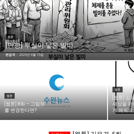
시 문학 (문학산책)
시 문학 (문학산책)
보도 사진
보도 사진
정치
사회
경제
트렌드
정치
사회
경제
트렌드
웹툰
지역 & 글로벌 뉴스
지역 & 글로벌 뉴스
[만평] 부실이 낳은 빌미
서울전역
인천지역
경기지역
강원지역
서울전역
인천지역
경기지역
강원지역
편집국
-
2026년 6월 15일
충청지역
세종지역
경상지역
전라지역
충청지역
세종지역
경상지역
전라지역
제주지역
부산/울산
대전지역
지방정가
제주지역
부산/울산
대전지역
지방정가
ENG
中文
日文
ENG
中文
日文
웹툰
웹툰
[웹툰] 김유
[웹툰] 8화 – 그림체
세상을 편
커뮤니티
커뮤니티
를 변경한다면?
게 해줘요
자유게시판
미니게임
운세 풀이
자유게시판
미니게임
운세 풀이