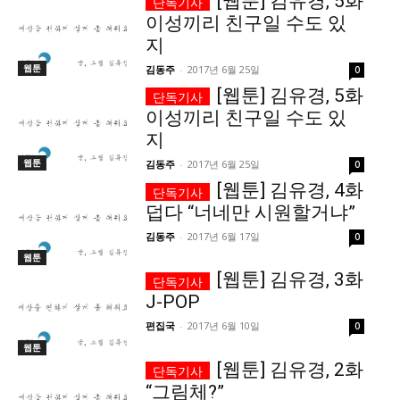
[웹툰] 김유경, 5화
이성끼리 친구일 수도 있
서비스 & 앱
서비스 & 앱
지
웹툰
김동주
-
2017년 6월 25일
0
수완뉴스 추천 서비스
수완뉴스 추천 서비스
[웹툰] 김유경, 5화
이성끼리 친구일 수도 있
지
스토어
수완 키즈
청년공감
청라온
스토어
수완 키즈
청년공감
청라온
웹툰
김동주
-
2017년 6월 25일
0
[웹툰] 김유경, 4화
멤버십 소개
이니셔티브
커리어
멤버십 소개
이니셔티브
커리어
덥다 “너네만 시원할거냐”
기자단 참여
저널리즘 바이브
출판서비스
기자단 참여
저널리즘 바이브
출판서비스
김동주
-
2017년 6월 17일
0
웹툰
보도자료 작성 서비스
스위프트 하이브
보도자료 작성 서비스
스위프트 하이브
[웹툰] 김유경, 3화
라라프레스
오픈미트
라라프레스
오픈미트
J-POP
편집국
-
2017년 6월 10일
0
웹툰
[웹툰] 김유경, 2화
“그림체?”