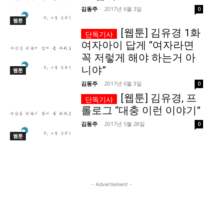
김동주
-
2017년 6월 3일
0
당신이 어느 지점에 서 있든, 수완뉴스는 곁에 있습니다
웹툰
[웹툰] 김유경 1화
여자아이 답게 “여자라면
꼭 저렇게 해야 하는거 아
니야”
웹툰
김동주
-
2017년 6월 3일
0
[웹툰] 김유경, 프
롤로그 “대충 이런 이야기”
김동주
-
2017년 5월 28일
0
웹툰
- Advertisment -