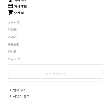
독자 제보
기사 후원
수완 픽
공지사항
키즈판
커리어
청년공감
청라온
오픈 미트
AI뉴스랩 바로가기
▲ 면책 고지
▲ 사업자 정보