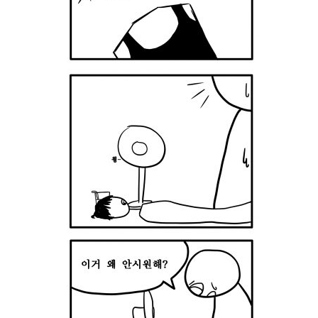
서비스 & 앱
서비스 & 앱
수완뉴스 추천 서비스
수완뉴스 추천 서비스
스토어
수완 키즈
청년공감
청라온
스토어
수완 키즈
청년공감
청라온
멤버십 소개
이니셔티브
커리어
멤버십 소개
이니셔티브
커리어
기자단 참여
저널리즘 바이브
출판서비스
기자단 참여
저널리즘 바이브
출판서비스
보도자료 작성 서비스
스위프트 하이브
보도자료 작성 서비스
스위프트 하이브
라라프레스
오픈미트
라라프레스
오픈미트