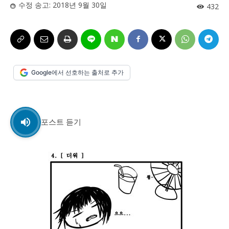
수정 송고:
2018년 9월 30일
432
시 문학 (문학산책)
시 문학 (문학산책)
보도 사진
보도 사진
정치
사회
경제
트렌드
정치
사회
경제
트렌드
지역 & 글로벌 뉴스
지역 & 글로벌 뉴스
Google에서 선호하는 출처로 추가
서울전역
인천지역
경기지역
강원지역
서울전역
인천지역
경기지역
강원지역
충청지역
세종지역
경상지역
전라지역
충청지역
세종지역
경상지역
전라지역
포스트 듣기
제주지역
부산/울산
대전지역
지방정가
제주지역
부산/울산
대전지역
지방정가
ENG
中文
日文
ENG
中文
日文
커뮤니티
커뮤니티
자유게시판
미니게임
운세 풀이
자유게시판
미니게임
운세 풀이