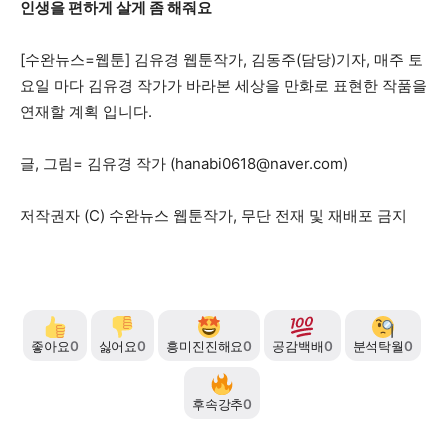
인생을 편하게 살게 좀 해줘요
[수완뉴스=웹툰] 김유경 웹툰작가, 김동주(담당)기자, 매주 토
요일 마다 김유경 작가가 바라본 세상을 만화로 표현한 작품을
연재할 계획 입니다.
글, 그림= 김유경 작가 (
hanabi0618@naver.com
)
저작권자 (C) 수완뉴스 웹툰작가, 무단 전재 및 재배포 금지
좋아요
0
싫어요
0
흥미진진해요
0
공감백배
0
분석탁월
0
후속강추
0