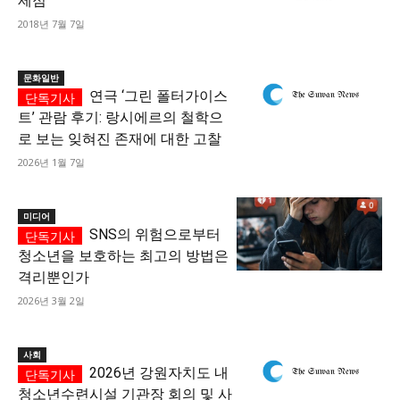
제점
2018년 7월 7일
문화일반
연극 ‘그린 폴터가이스
트’ 관람 후기: 랑시에르의 철학으
로 보는 잊혀진 존재에 대한 고찰
2026년 1월 7일
미디어
SNS의 위험으로부터
청소년을 보호하는 최고의 방법은
격리뿐인가
2026년 3월 2일
사회
2026년 강원자치도 내
청소년수련시설 기관장 회의 및 사