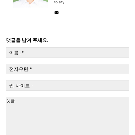
to say.
댓글을 남겨 주세요.
이
름
:*
전
자
우
웹
편:
사
이
트
: