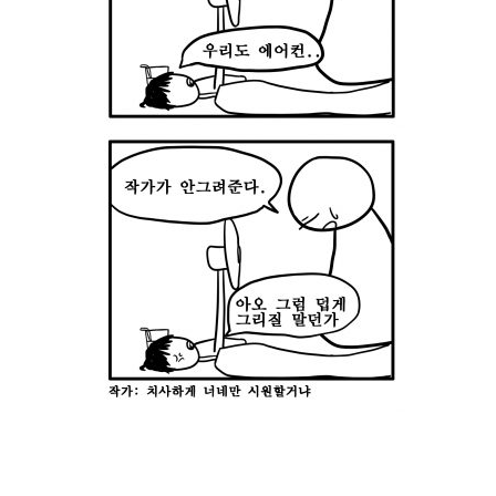
세대 지향 매체, 수완뉴스