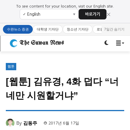
To see content for your location, visit our English site.
×
바로가기
✓
▼
로그인하세요
로그인하세요
수완뉴스 증권
대학생 기자단
청소년 기자단
로컬 큐레이터
7일간 숨기기
주요 뉴스
주요 뉴스
The Suwan News
정치
사회
경제
교육
정치
사회
경제
교육
웹툰
[웹툰] 김유경, 4화 덥다 “너
문화
과학·미디어
연예
스포츠
문화
과학·미디어
연예
스포츠
네만 시원할거냐”
오피니언 & 특집
오피니언 & 특집
특집 기사 바로가기 :
청소년
·
청년
특집 기사 바로가기 :
청소년
·
청년
By
김동주
2017년 6월 17일
사설/칼럼
사설/칼럼