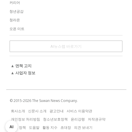
커리어
청년공감
청라온
오픈 미트
AI뉴스랩 바로가기
▲ 면책 고지
▲ 사업자 정보
© 2015-
2026
The Suwan News Company.
회사소개
신문사 소개
광고안내
서비스 이용약관
개인정보 처리방침
청소년보호정책
윤리강령
저작권규약
AI
운영 정책
도움말
활동 지수
초대장
의견 보내기