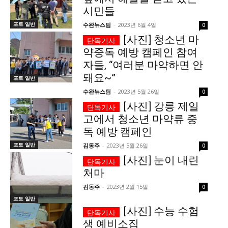
시민들
1020의 목소리, 수완뉴스가 잘 하는 일입니다.
포토 일반
수완뉴스팀
-
2023년 6월 4일
0
[사진] 청소년 마
약중독 예방 캠페인 참여
자들, “여러분 마약하면 안
돼요~”
포토 일반
수완뉴스팀
-
2023년 5월 26일
0
[사진] 강릉 제일
고에서 청소년 마약류 중
독 예방 캠페인
포토 일반
김동주
-
2023년 5월 26일
0
[사진] 눈이 내린
처마
김동주
-
2023년 2월 15일
0
포토 일반
[사진] 수능 수험
생 예비소집