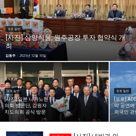
시 문학 (문학산책)
시 문학 (문학산책)
보도 사진
보도 사진
정치
사회
경제
트렌드
정치
사회
경제
트렌드
포토 일반
[사진] 삼양식품, 원주공장 투자 협약식 개
지역 & 글로벌 뉴스
지역 & 글로벌 뉴스
최
서울전역
인천지역
경기지역
강원지역
서울전역
인천지역
경기지역
강원지역
김동주
-
2025년 12월 10일
충청지역
세종지역
경상지역
전라지역
충청지역
세종지역
경상지역
전라지역
제주지역
부산/울산
대전지역
지방정가
제주지역
부산/울산
대전지역
지방정가
ENG
中文
日文
ENG
中文
日文
포토 일반
포토 일반
[사진] 일본 나가노현
[포토] AD
의회 방문단, 강원자
막 공연에
커뮤니티
커뮤니티
치도의회 공식 방문
외국인 관
자유게시판
미니게임
운세 풀이
자유게시판
미니게임
운세 풀이