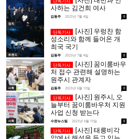
[사진] 내빈과 인
사하는 김건희 여사
서비스 & 앱
서비스 & 앱
김동주
-
2023년 7월 4일
0
정치
수완뉴스 추천 서비스
수완뉴스 추천 서비스
[사진] 우렁찬 함
성소리와 함께 들어온 개
최국 국기
스토어
수완 키즈
청년공감
청라온
스토어
수완 키즈
청년공감
청라온
트렌드
김동주
-
2023년 7월 4일
0
[사진] 꿈이룸바우
처 접수 관련해 설명하는
멤버십 소개
이니셔티브
커리어
멤버십 소개
이니셔티브
커리어
원주시 관계자
기자단 참여
저널리즘 바이브
출판서비스
기자단 참여
저널리즘 바이브
출판서비스
사회
김동주
-
2023년 6월 13일
0
보도자료 작성 서비스
스위프트 하이브
보도자료 작성 서비스
스위프트 하이브
[사진] 원주시, 오
라라프레스
오픈미트
라라프레스
오픈미트
늘부터 꿈이룸바우처 지원
사업 신청 받는다
사회
수완뉴스팀
-
2023년 6월 13일
0
[사진] 태릉비각
앞에서 해설을 듣고 있는