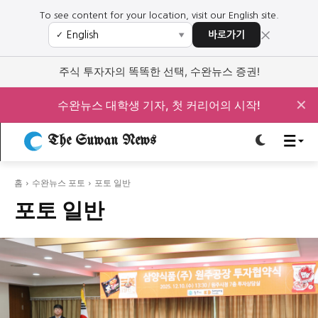
To see content for your location, visit our English site.
×
바로가기
✓
▼
로그인하세요
로그인하세요
주식 투자자의 똑똑한 선택, 수완뉴스 증권!
주요 뉴스
주요 뉴스
✕
수완뉴스 대학생 기자, 첫 커리어의 시작!
정치
사회
경제
교육
The Suwan News
정치
사회
경제
교육
홈
수완뉴스 포토
포토 일반
문화
과학·미디어
연예
스포츠
문화
과학·미디어
연예
스포츠
포토 일반
오피니언 & 특집
오피니언 & 특집
특집 기사 바로가기 :
청소년
·
청년
특집 기사 바로가기 :
청소년
·
청년
사설/칼럼
사설/칼럼