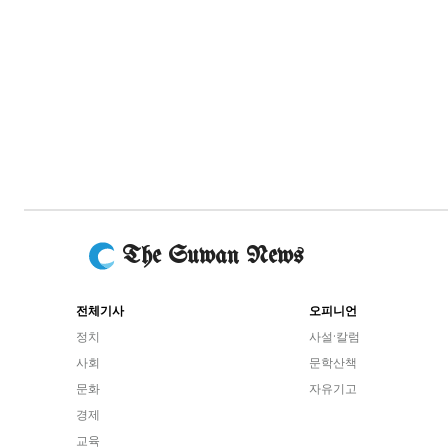
The Suwan News
전체기사
오피니언
정치
사설·칼럼
사회
문학산책
문화
자유기고
경제
교육