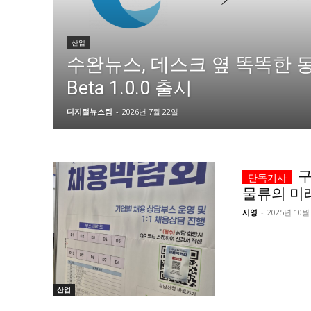
자유게시판
자유게시판
서비스 & 앱
서비스 & 앱
산업
수완뉴스, 데스크 옆 똑똑한 동료 
수완뉴스 추천 서비스
수완뉴스 추천 서비스
Beta 1.0.0 출시
디지털뉴스팀
-
2026년 7월 22일
스토어
스토어
멤버십 소개
이니셔티브
멤버십 소개
이니셔티브
구
물류의 미
시영
-
2025년 10월
산업