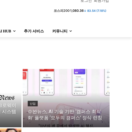
로그인
회원가입
코스피200
1,080.36
↓ 83.54 (7.18%)
AI HUB
추가 서비스
커뮤니티
정치
사회
경제
트렌드
정치
사회
경제
트렌드
울산
대전지역
지방정가
울산
대전지역
지방정가
산업
마이크로웨이
심 시스템
수완뉴스, AI 기술 기반 ‘캠퍼스 최적
화’ 플랫폼 ‘모두의 캠퍼스’ 정식 런칭