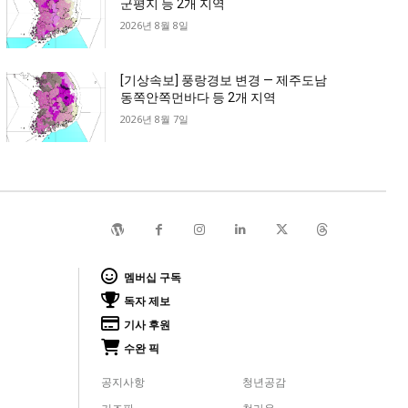
군평지 등 2개 지역
2026년 8월 8일
[기상속보] 풍랑경보 변경 — 제주도남
동쪽안쪽먼바다 등 2개 지역
2026년 8월 7일
멤버십 구독
독자 제보
기사 후원
수완 픽
공지사항
청년공감