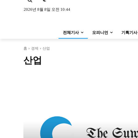
특집 기사 바로가기 :
청소년
·
청년
특집 기사 바로가기 :
청소년
·
청년
2026년 8월 8일 오전 10:44
사설/칼럼
사설/칼럼
전체기사
오피니언
기획기사
시 문학 (문학산책)
시 문학 (문학산책)
보도 사진
보도 사진
홈
경제
산업
산업
지역 & 글로벌 뉴스
지역 & 글로벌 뉴스
서울전역
인천지역
경기지역
서울전역
인천지역
경기지역
ENG
中文
日文
ENG
中文
日文
커뮤니티
커뮤니티