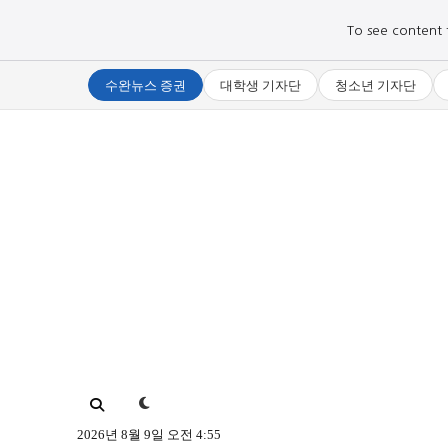
To see content fo
수완뉴스 증권
대학생 기자단
청소년 기자단
로그인하세요
로그인하세요
주요 뉴스
주요 뉴스
정치
정치
문화
문화
오피니언 & 특집
오피니언 & 특집
2026년 8월 9일 오전 4:55