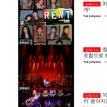
3
개!
Yuk Juhyeon
-
2
문화일반
창
조합으로 
Yuk Juhyeon
-
2
문화일반
1
카’ 쏟아지