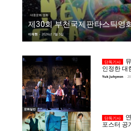
자유게시판
자유게시판
서비스 & 앱
서비스 & 앱
대중문화·영화
제30회 부천국제판타스틱영
수완뉴스 추천 서비스
수완뉴스 추천 서비스
이재현
-
2026년 7월 5일
스토어
스토어
뮤
인정한 대
멤버십 소개
이니셔티브
멤버십 소개
이니셔티브
Yuk Juhyeon
-
2
문화일반
연
포스터 공개