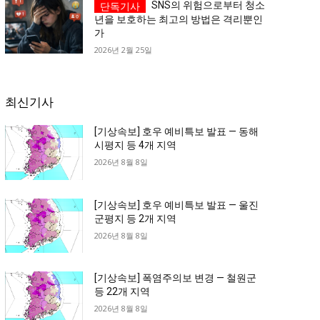
SNS의 위험으로부터 청소
년을 보호하는 최고의 방법은 격리뿐인
가
2026년 2월 25일
최신기사
[기상속보] 호우 예비특보 발표 — 동해
시평지 등 4개 지역
2026년 8월 8일
[기상속보] 호우 예비특보 발표 — 울진
군평지 등 2개 지역
2026년 8월 8일
[기상속보] 폭염주의보 변경 — 철원군
등 22개 지역
2026년 8월 8일