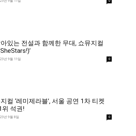
023년 9월 11일
0
아있는 전설과 함께한 무대, 쇼뮤지컬
heStars!)’
023년 9월 11일
0
지컬 ‘레미제라블’, 서울 공연 1차 티켓
1위 석권!
023년 9월 8일
0