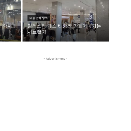
이
이
대중문화·영화
째 행사
일러스타 페스 6, 함께 만들어나가는
서브컬처
청년공감
청라온
청년공감
청라온
- Advertisment -
작성 서비스
스위프트 하이브
라라프레스
오픈미트
작성 서비스
스위프트 하이브
라라프레스
오픈미트