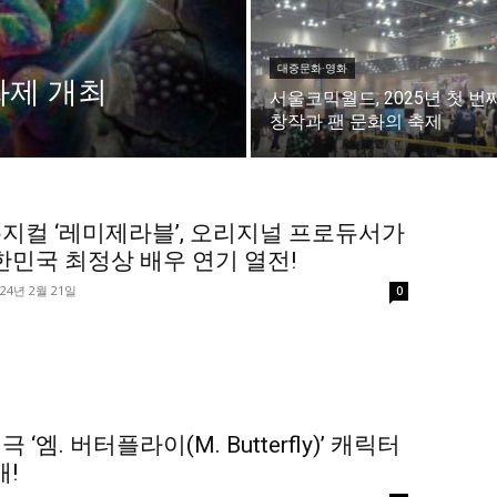
미니게임
운세 풀
미니게임
운세 풀
대중문화·영화
화제 개최
서울코믹월드, 2025년 첫 번
창작과 팬 문화의 축제
수완 키즈
수완 키즈
지컬 ‘레미제라블’, 오리지널 프로듀서가
한민국 최정상 배우 연기 열전!
커리어
기자단 참여
저널리즘 바이브
출판서비스
보도자료 
커리어
기자단 참여
저널리즘 바이브
출판서비스
보도자료 
024년 2월 21일
0
극 ‘엠. 버터플라이(M. Butterfly)’ 캐릭터
!
가까운 일상에서, 수완뉴스를 만나세요