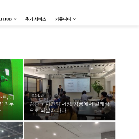
AI HUB
추가 서비스
커뮤니티
정치
사회
경제
트렌드
정치
사회
경제
트렌드
울산
대전지역
지방정가
울산
대전지역
지방정가
문화일반
트, 디
’ 의무
김광균 시인의 서정, 강릉에서 클래식
다
으로 되살아 나다