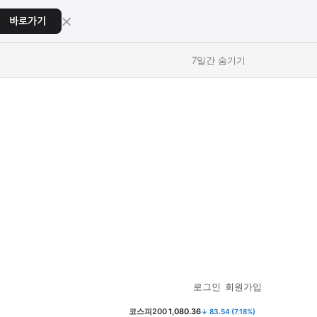
×
바로가기
7일간 숨기기
교육
교육
스포츠
스포츠
로그인
회원가입
코스피
6,258.77
↓ 37.61 (0.60%)