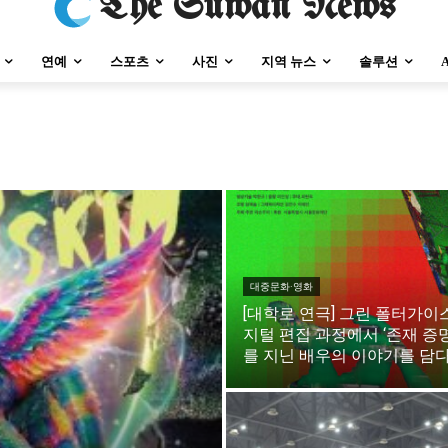
The Suwan News
연예
스포츠
사진
지역 뉴스
솔루션
강원지역
충청지역
세종지역
경상지역
전라지역
제주지역
부산/
강원지역
충청지역
세종지역
경상지역
전라지역
제주지역
부산/
대중문화·영화
[대학로 연극] 그린 폴터가이스
지털 편집 과정에서 ‘존재 증명
를 지닌 배우의 이야기를 담