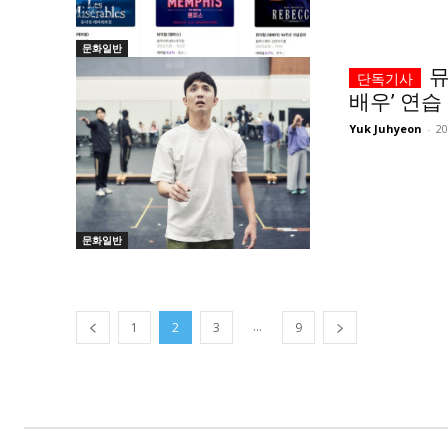
문화일반
뮤
배우’ 연습
Yuk Juhyeon
-
2
문화일반
...
1
2
3
9