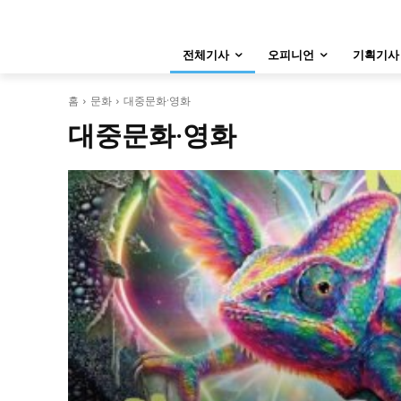
특집 기사 바로가기 :
청소년
·
청년
특집 기사 바로가기 :
청소년
·
청년
전체기사
오피니언
기획기사
사설/칼럼
사설/칼럼
시 문학 (문학산책)
시 문학 (문학산책)
홈
문화
대중문화·영화
대중문화·영화
보도 사진
보도 사진
지역 & 글로벌 뉴스
지역 & 글로벌 뉴스
서울전역
인천지역
경기지역
서울전역
인천지역
경기지역
ENG
中文
日文
ENG
中文
日文
커뮤니티
커뮤니티