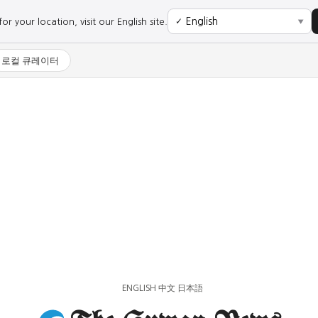
r your location, visit our English site.
✓
▼
로컬 큐레이터
사회
경제
사회
경제
과학·미디어
연예
과학·미디어
연예
ENGLISH
中文
日本語