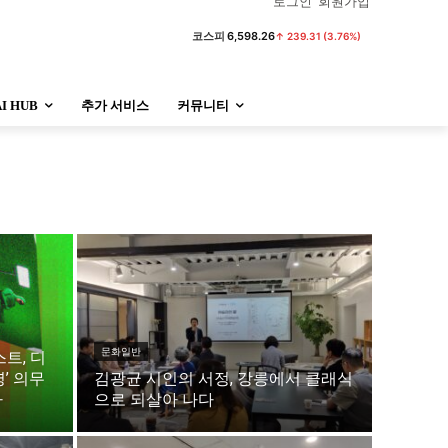
로그인
회원가입
코스피
6,598.26
↑ 239.31 (3.76%)
AI HUB
추가 서비스
커뮤니티
정치
사회
경제
트렌드
정치
사회
경제
트렌드
울산
대전지역
지방정가
울산
대전지역
지방정가
문화일반
트, 디
’ 의무
김광균 시인의 서정, 강릉에서 클래식
다
으로 되살아 나다