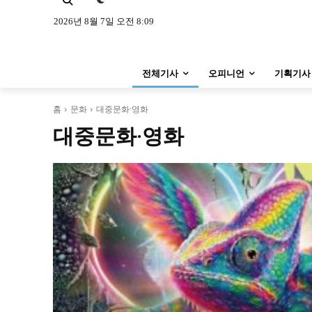
특집 기사 바로가기 :
청소년
·
청년
특집 기사 바로가기 :
청소년
·
청년
2026년 8월 7일 오전 8:09
사설/칼럼
사설/칼럼
전체기사
오피니언
기획기사
시 문학 (문학산책)
시 문학 (문학산책)
보도 사진
보도 사진
홈
문화
대중문화·영화
대중문화·영화
지역 & 글로벌 뉴스
지역 & 글로벌 뉴스
서울전역
인천지역
경기지역
서울전역
인천지역
경기지역
ENG
中文
日文
ENG
中文
日文
커뮤니티
커뮤니티