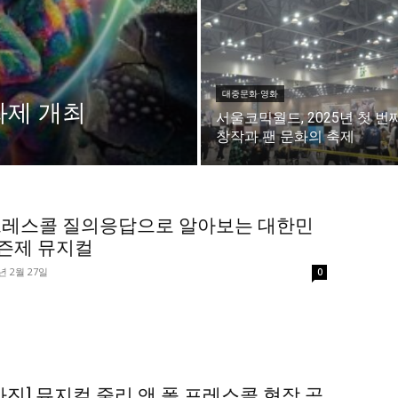
미니게임
운세 풀
미니게임
운세 풀
대중문화·영화
화제 개최
서울코믹월드, 2025년 첫 번
창작과 팬 문화의 축제
수완 키즈
수완 키즈
커리어
기자단 참여
저널리즘 바이브
출판서비스
보도자료 
커리어
기자단 참여
저널리즘 바이브
출판서비스
보도자료 
레스콜 질의응답으로 알아보는 대한민
시즌제 뮤지컬
년 2월 27일
0
당신이 어느 지점에 서 있든, 수완뉴스는 곁에 있
사진] 뮤지컬 줄리 앤 폴 프레스콜 현장 공