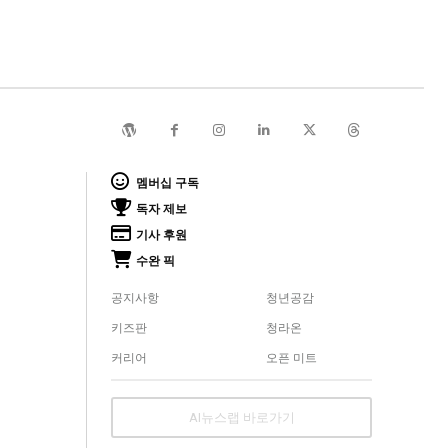
멤버십 구독
독자 제보
기사 후원
수완 픽
공지사항
청년공감
키즈판
청라온
커리어
오픈 미트
AI뉴스랩 바로가기