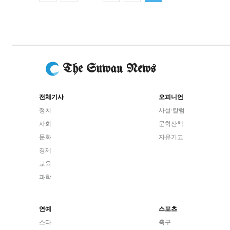
The Suwan News
전체기사
오피니언
정치
사설·칼럼
사회
문학산책
문화
자유기고
경제
교육
과학
연예
스포츠
스타
축구