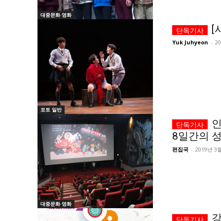
대중문화·영화
[
Yuk Juhyeon
-
2
포토 일반
인
8일간의 
편집국
-
2019년 3
대중문화·영화
강