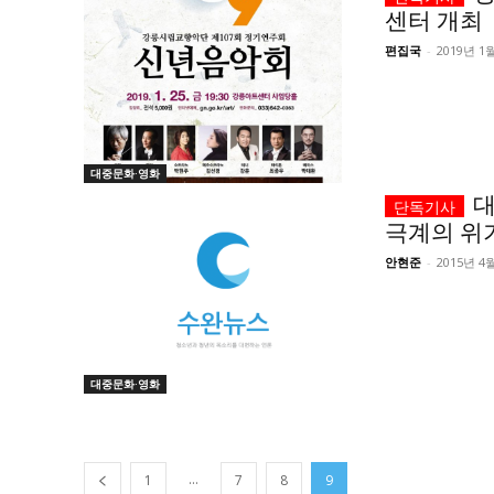
센터 개최
편집국
-
2019년 1
대중문화·영화
대
극계의 위
안현준
-
2015년 4
대중문화·영화
...
1
7
8
9