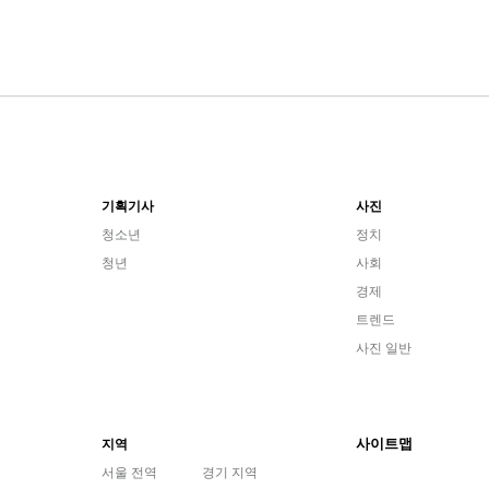
기획기사
사진
청소년
정치
청년
사회
경제
트렌드
사진 일반
사이트맵
지역
서울 전역
경기 지역