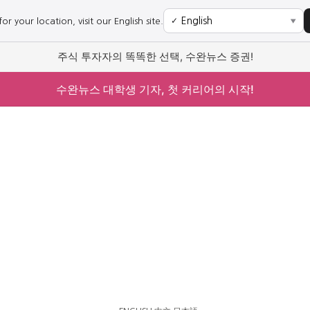
r your location, visit our English site.
✓
▼
주식 투자자의 똑똑한 선택, 수완뉴스 증권!
수완뉴스 대학생 기자, 첫 커리어의 시작!
사회
경제
사회
경제
과학·미디어
연예
과학·미디어
연예