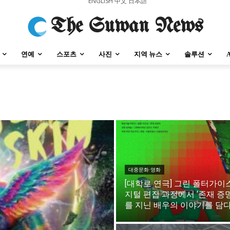
ENGLISH
中文
日本語
The Suwan News
연예
스포츠
사진
지역 뉴스
솔루션
강원지역
충청지역
세종지역
경상지역
전라지역
제주지역
부산/
강원지역
충청지역
세종지역
경상지역
전라지역
제주지역
부산/
대중문화·영화
[대학로 연극] 그린 폴터가이스
지털 편집 과정에서 ‘존재 증명
를 지닌 배우의 이야기를 담