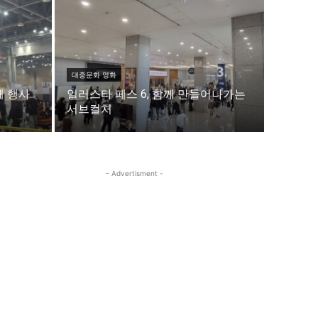
이
이
대중문화·영화
째 행사
일러스타 페스 6, 함께 만들어나가는
서브컬처
청년공감
청라온
청년공감
청라온
- Advertisment -
작성 서비스
스위프트 하이브
라라프레스
오픈미트
작성 서비스
스위프트 하이브
라라프레스
오픈미트
습니다