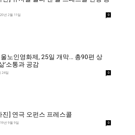
020년 2월 11일
0
울노인영화제, 25일 개막… 총90편 상
삶’소통과 공감
월 24일
0
사진] 연극 오펀스 프레스콜
019년 9월 9일
0