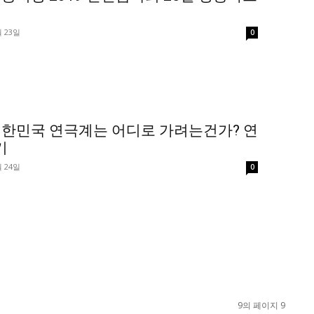
월 23일
0
한민국 연극계는 어디로 가려는건가? 연
기
월 24일
0
9의 페이지 9