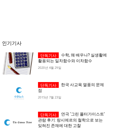
인기기사
수학, 왜 배우나? 실생활에
활용되는 일차함수와 이차함수
2020년 4월 29일
한국 사교육 열풍의 문제
점
2015년 7월 23일
연극 ‘그린 폴터가이스트’
관람 후기: 랑시에르의 철학으로 보는
잊혀진 존재에 대한 고찰