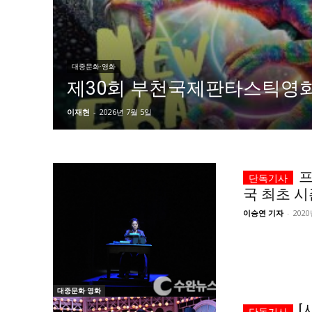
자유게시판
자유게시판
서비스 & 앱
서비스 & 앱
대중문화·영화
수완뉴스 추천 서비스
수완뉴스 추천 서비스
제30회 부천국제판타스틱영
이재현
-
2026년 7월 5일
스토어
스토어
멤버십 소개
이니셔티브
멤버십 소개
이니셔티브
프
국 최초 
이승연 기자
-
2020
대중문화·영화
[