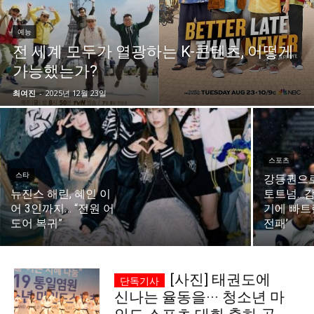
시 문학 (문학산책)
시 문학 (문학산책)
예능
전 세계 모두가 열광하는 K-콘텐츠, 어떻게
보도 사진
보도 사진
정치
사회
경제
트렌드
정치
사회
경제
트렌드
가능했는가?
최여진
-
2025년 12월 23일
지역 & 글로벌 뉴스
지역 & 글로벌 뉴스
서울전역
인천지역
경기지역
강원지역
서울전역
인천지역
경기지역
강원지역
충청지역
세종지역
경상지역
전라지역
충청지역
세종지역
경상지역
전라지역
스포츠
제주지역
부산/울산
대전지역
지방정가
제주지역
부산/울산
대전지역
지방정가
스타
강등권으
뉴진스 해린, 혜인 이
토트넘…감
ENG
中文
日文
ENG
中文
日文
어 3인까지… “전원 어
기에 빠트린
도어 복귀”
전패’
커뮤니티
커뮤니티
[사진] 태권도에
신나는 율동을··· 청소년 마
자유게시판
미니게임
운세 풀이
자유게시판
미니게임
운세 풀이