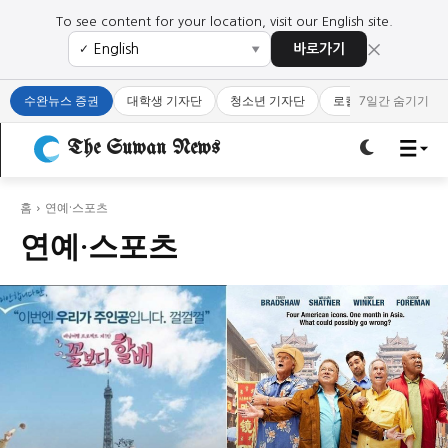
To see content for your location, visit our English site.
×
바로가기
✓
▼
로그인하세요
로그인하세요
수완뉴스 증권
대학생 기자단
청소년 기자단
로컬 큐레이터
7일간 숨기기
주요 뉴스
주요 뉴스
The Suwan News
정치
사회
경제
교육
정치
사회
경제
교육
홈
연예·스포츠
연예·스포츠
문화
과학·미디어
연예
스포츠
문화
과학·미디어
연예
스포츠
오피니언 & 특집
오피니언 & 특집
특집 기사 바로가기 :
청소년
·
청년
특집 기사 바로가기 :
청소년
·
청년
사설/칼럼
사설/칼럼