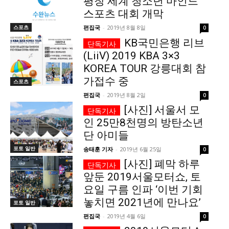
평창 세계 청소년 마인드
스포츠 대회 개막
모든 세대의 시선이 머무는 곳, 수완뉴스
스포츠
편집국
-
2019년 8월 8일
0
KB국민은행 리브
(LiiV) 2019 KBA 3×3
KOREA TOUR 강릉대회 참
가접수 중
스포츠
편집국
-
2019년 8월 2일
0
[사진] 서울서 모
인 25만8천명의 방탄소년
단 아미들
포토 일반
송태훈 기자
-
2019년 6월 25일
0
[사진] 폐막 하루
앞둔 2019서울모터쇼, 토
요일 구름 인파 ‘이번 기회
놓치면 2021년에 만나요’
포토 일반
편집국
-
2019년 4월 6일
0