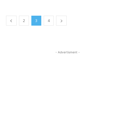
2
3
4
- Advertisment -