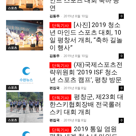
인드 스포츠 대회 축하 공
연
스포츠
서비스 & 앱
서비스 & 앱
김동주
-
2019년 8월 10일
0
[사진] 2019 청소
수완뉴스 추천 서비스
수완뉴스 추천 서비스
년 마인드 스포츠 대회, 10
일 평창서 개최, “축하 길놀
이 행사”
스포츠
스토어
수완 키즈
청년공감
청라온
스토어
수완 키즈
청년공감
청라온
김동주
-
2019년 8월 10일
0
(재)국제스포츠전
멤버십 소개
이니셔티브
커리어
멤버십 소개
이니셔티브
커리어
략위원회 ‘2019 ISF 청소
년 스포츠 캠프’, 평창 방문
기자단 참여
저널리즘 바이브
출판서비스
기자단 참여
저널리즘 바이브
출판서비스
스포츠
편집국
-
2019년 8월 8일
0
보도자료 작성 서비스
스위프트 하이브
보도자료 작성 서비스
스위프트 하이브
평창군, 제23회 대
라라프레스
오픈미트
라라프레스
오픈미트
한스키협회장배 전국롤러
스키 대회 개최
스포츠
편집국
-
2019년 8월 8일
0
2019 통일 염원