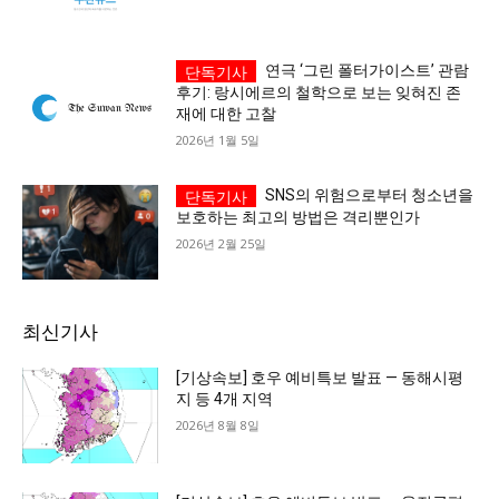
연극 ‘그린 폴터가이스트’ 관람
후기: 랑시에르의 철학으로 보는 잊혀진 존
재에 대한 고찰
2026년 1월 5일
SNS의 위험으로부터 청소년을
보호하는 최고의 방법은 격리뿐인가
2026년 2월 25일
최신기사
[기상속보] 호우 예비특보 발표 — 동해시평
지 등 4개 지역
2026년 8월 8일