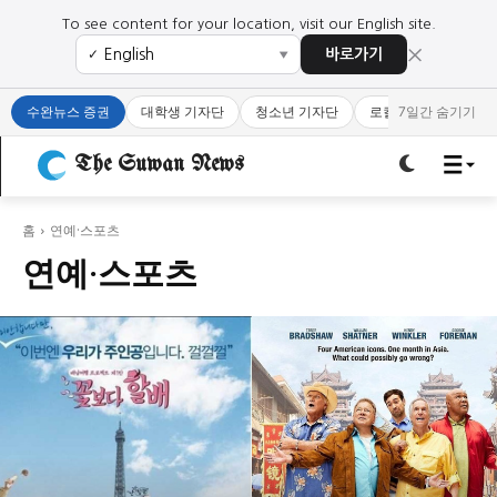
To see content for your location, visit our English site.
×
바로가기
✓
▼
로그인하세요
로그인하세요
수완뉴스 증권
대학생 기자단
청소년 기자단
로컬 큐레이터
7일간 숨기기
주요 뉴스
주요 뉴스
The Suwan News
정치
사회
경제
교육
정치
사회
경제
교육
홈
연예·스포츠
연예·스포츠
문화
과학·미디어
연예
스포츠
문화
과학·미디어
연예
스포츠
오피니언 & 특집
오피니언 & 특집
특집 기사 바로가기 :
청소년
·
청년
특집 기사 바로가기 :
청소년
·
청년
사설/칼럼
사설/칼럼