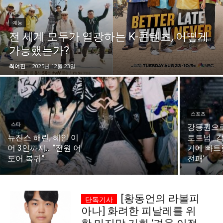
시 문학 (문학산책)
시 문학 (문학산책)
예능
전 세계 모두가 열광하는 K-콘텐츠, 어떻게
보도 사진
보도 사진
정치
사회
경제
트렌드
정치
사회
경제
트렌드
가능했는가?
최여진
-
2025년 12월 23일
지역 & 글로벌 뉴스
지역 & 글로벌 뉴스
서울전역
인천지역
경기지역
강원지역
서울전역
인천지역
경기지역
강원지역
충청지역
세종지역
경상지역
전라지역
충청지역
세종지역
경상지역
전라지역
스포츠
제주지역
부산/울산
대전지역
지방정가
제주지역
부산/울산
대전지역
지방정가
스타
강등권으
뉴진스 해린, 혜인 이
토트넘…감
ENG
中文
日文
ENG
中文
日文
어 3인까지… “전원 어
기에 빠트린
도어 복귀”
전패’
커뮤니티
커뮤니티
[황동언의 라볼피
아나] 화려한 피날레를 위
자유게시판
미니게임
운세 풀이
자유게시판
미니게임
운세 풀이