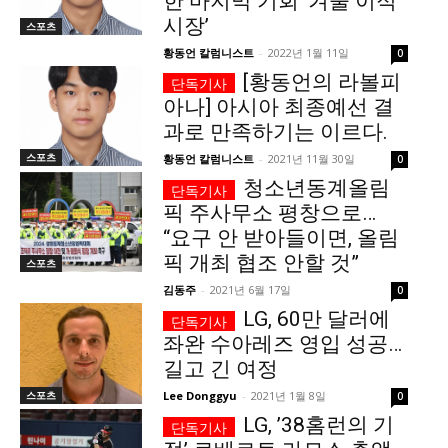
한 마지막 기회 ‘겨울 이적
시장’
스포츠
서비스 & 앱
서비스 & 앱
황동언 칼럼니스트
-
2022년 1월 11일
0
[황동언의 라볼피
수완뉴스 추천 서비스
수완뉴스 추천 서비스
아나] 아시아 최종예선 결
과로 만족하기는 이르다.
스포츠
황동언 칼럼니스트
-
2021년 11월 30일
0
스토어
수완 키즈
청년공감
청라온
스토어
수완 키즈
청년공감
청라온
청소년동계올림
픽 주사무소 평창으로…
멤버십 소개
이니셔티브
커리어
멤버십 소개
이니셔티브
커리어
“요구 안 받아들이면, 올림
픽 개최 협조 안할 것”
기자단 참여
저널리즘 바이브
출판서비스
기자단 참여
저널리즘 바이브
출판서비스
스포츠
김동주
-
2021년 6월 17일
0
보도자료 작성 서비스
스위프트 하이브
보도자료 작성 서비스
스위프트 하이브
LG, 60만 달러에
라라프레스
오픈미트
라라프레스
오픈미트
좌완 수아레즈 영입 성공…
길고 긴 여정
스포츠
Lee Donggyu
-
2021년 1월 8일
0
LG, ’38홈런의 기