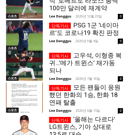
적’ 로베르토 라모스 총액
100만 달러에 재계약
당신이 어느 지점에 서 있든, 수완뉴스는 곁에 있습니다
스포츠
Lee Donggyu
-
2020년 12월 23일
0
PSG 1군 ‘네이마
르’도 코로나19 확진 판정
Lee Donggyu
-
2020년 9월 4일
0
스포츠
고우석, 이형종 복
귀…’메가 트윈스’ 재가동
되나
스포츠
Lee Donggyu
-
2020년 7월 10일
0
모든 팬들이 응원
했던 한화의 1승, 한화 18
연패 탈출
스포츠
Lee Donggyu
-
2020년 6월 15일
0
‘올해는 다르다’
LG트윈스, 기아 상대로
13:5로 대승