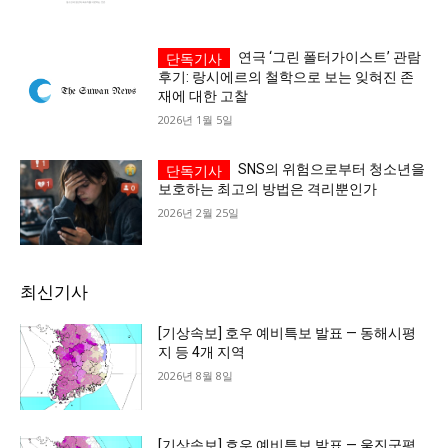
연극 ‘그린 폴터가이스트’ 관람
후기: 랑시에르의 철학으로 보는 잊혀진 존
재에 대한 고찰
2026년 1월 5일
SNS의 위험으로부터 청소년을
보호하는 최고의 방법은 격리뿐인가
2026년 2월 25일
최신기사
[기상속보] 호우 예비특보 발표 — 동해시평
지 등 4개 지역
2026년 8월 8일
[기상속보] 호우 예비특보 발표 — 울진군평