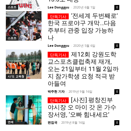
스포츠
Lee Donggyu
-
2020년 6월 1일
0
‘전세계 두번째로’
한국 프로야구 개막…다음
주부터 관중 입장 가능하
나
스포츠
Lee Donggyu
-
2020년 5월 6일
0
제12회 강원도학
교스포츠클럽축제 재개,
오는 21일부터 11월 2일까
지 참가학생 요청 적극 받
시/도 교육청
아들여
박주헌 기자
-
2019년 9월 16일
0
[사진] 평창진부
야시장 오 마이 갓 온 가수
장서영, ‘오빠 힘내세요’
연예
편집국
-
2019년 8월 16일
0