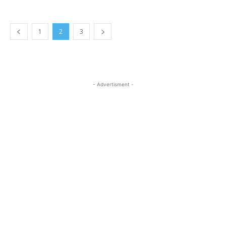
1
2
3
- Advertisment -