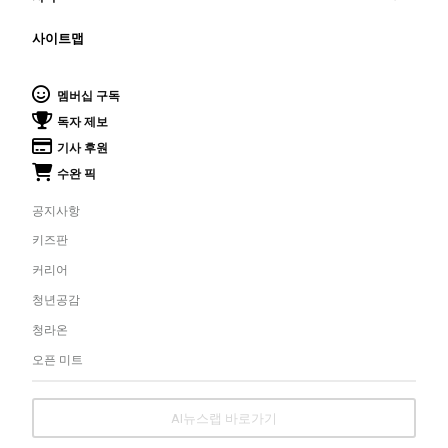
사이트맵
멤버십 구독
독자 제보
기사 후원
수완 픽
공지사항
키즈판
커리어
청년공감
청라온
오픈 미트
AI뉴스랩 바로가기