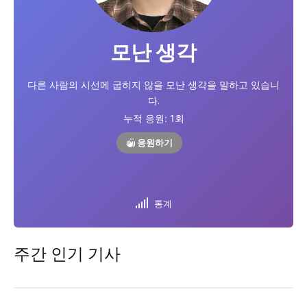
시 문학 (문학산책)
시 문학 (문학산책)
모난 생각
보도 사진
보도 사진
정치
사회
경제
트렌드
정치
사회
경제
트렌드
다른 사람의 시선에 굽히지 않을 모난 생각을 말하고 있습니
지역 & 글로벌 뉴스
지역 & 글로벌 뉴스
다.
누적 응원:
1
회
서울전역
인천지역
경기지역
강원지역
서울전역
인천지역
경기지역
강원지역
충청지역
세종지역
경상지역
전라지역
응원하기
충청지역
세종지역
경상지역
전라지역
제주지역
부산/울산
대전지역
지방정가
제주지역
부산/울산
대전지역
지방정가
ENG
中文
日文
ENG
中文
日文
통계
커뮤니티
커뮤니티
주간 인기 기사
자유게시판
미니게임
운세 풀이
자유게시판
미니게임
운세 풀이