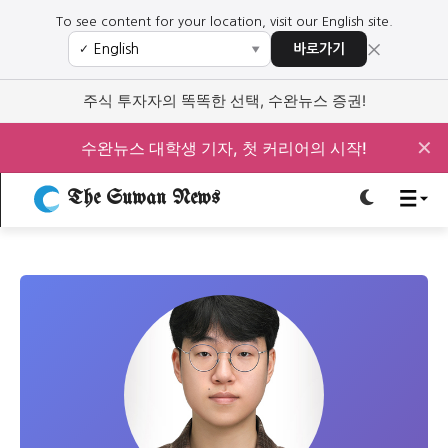
To see content for your location, visit our English site.
×
바로가기
✓
▼
로그인하세요
로그인하세요
주식 투자자의 똑똑한 선택, 수완뉴스 증권!
주요 뉴스
주요 뉴스
✕
수완뉴스 대학생 기자, 첫 커리어의 시작!
정치
사회
경제
교육
The Suwan News
정치
사회
경제
교육
문화
과학·미디어
연예
스포츠
문화
과학·미디어
연예
스포츠
오피니언 & 특집
오피니언 & 특집
특집 기사 바로가기 :
청소년
·
청년
특집 기사 바로가기 :
청소년
·
청년
사설/칼럼
사설/칼럼