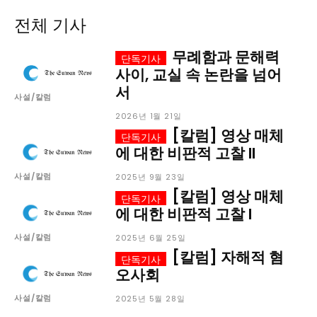
전체 기사
서비스 & 앱
서비스 & 앱
무례함과 문해력
수완뉴스 추천 서비스
수완뉴스 추천 서비스
사이, 교실 속 논란을 넘어
서
사설/칼럼
2026년 1월 21일
스토어
수완 키즈
청년공감
청라온
스토어
수완 키즈
청년공감
청라온
[칼럼] 영상 매체
에 대한 비판적 고찰 II
멤버십 소개
이니셔티브
커리어
멤버십 소개
이니셔티브
커리어
사설/칼럼
2025년 9월 23일
기자단 참여
저널리즘 바이브
출판서비스
기자단 참여
저널리즘 바이브
출판서비스
[칼럼] 영상 매체
에 대한 비판적 고찰 I
보도자료 작성 서비스
스위프트 하이브
보도자료 작성 서비스
스위프트 하이브
라라프레스
오픈미트
라라프레스
오픈미트
사설/칼럼
2025년 6월 25일
[칼럼] 자해적 혐
오사회
사설/칼럼
2025년 5월 28일