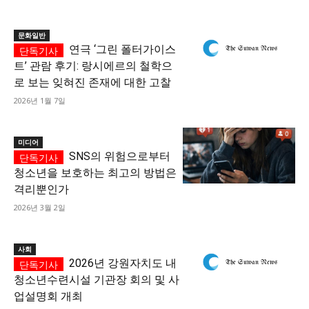
문화일반
연극 ‘그린 폴터가이스
트’ 관람 후기: 랑시에르의 철학으
로 보는 잊혀진 존재에 대한 고찰
2026년 1월 7일
미디어
SNS의 위험으로부터
청소년을 보호하는 최고의 방법은
격리뿐인가
2026년 3월 2일
사회
2026년 강원자치도 내
청소년수련시설 기관장 회의 및 사
업설명회 개최