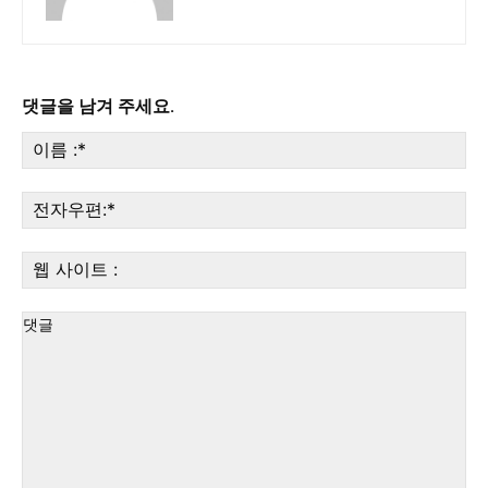
댓글을 남겨 주세요.
이
름
:*
전
자
우
웹
편:
사
이
트
: