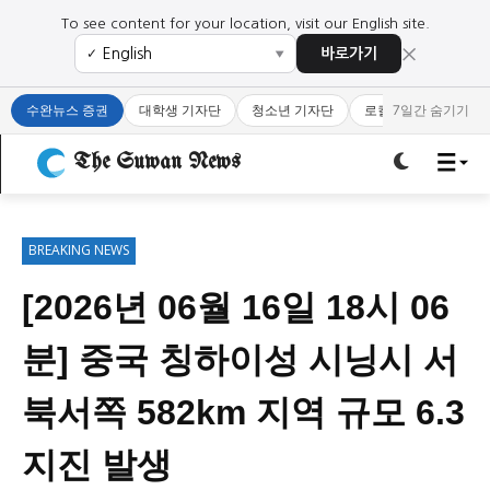
To see content for your location, visit our English site.
×
바로가기
✓
▼
로그인하세요
로그인하세요
수완뉴스 증권
대학생 기자단
청소년 기자단
로컬 큐레이터
7일간 숨기기
주요 뉴스
주요 뉴스
The Suwan News
정치
사회
경제
교육
정치
사회
경제
교육
BREAKING NEWS
[2026년 06월 16일 18시 06
문화
과학·미디어
연예
스포츠
문화
과학·미디어
연예
스포츠
분] 중국 칭하이성 시닝시 서
오피니언 & 특집
오피니언 & 특집
북서쪽 582km 지역 규모 6.3
특집 기사 바로가기 :
청소년
·
청년
특집 기사 바로가기 :
청소년
·
청년
지진 발생