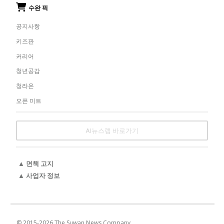
수완 픽
공지사항
키즈판
커리어
청년공감
청라온
오픈 미트
AI뉴스랩 바로가기
▲ 면책 고지
▲ 사업자 정보
© 2015-
2026
The Suwan News Company.