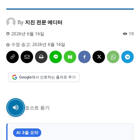
사설/칼럼
사설/칼럼
시 문학 (문학산책)
시 문학 (문학산책)
By
지진 전문 에디터
보도 사진
보도 사진
정치
사회
경제
트렌드
정치
사회
경제
트렌드
2026년 6월 16일
19
수정 송고:
2026년 6월 16일
지역 & 글로벌 뉴스
지역 & 글로벌 뉴스
서울전역
인천지역
경기지역
강원지역
서울전역
인천지역
경기지역
강원지역
충청지역
세종지역
경상지역
전라지역
충청지역
세종지역
경상지역
전라지역
Google에서 선호하는 출처로 추가
제주지역
부산/울산
대전지역
지방정가
제주지역
부산/울산
대전지역
지방정가
ENG
中文
日文
ENG
中文
日文
포스트 듣기
커뮤니티
커뮤니티
AI 3줄 요약