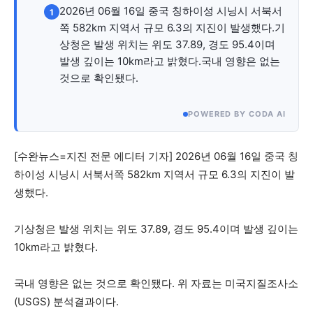
자유게시판
미니게임
운세 풀이
자유게시판
미니게임
운세 풀이
2026년 06월 16일 중국 칭하이성 시닝시 서북서
1
쪽 582km 지역서 규모 6.3의 지진이 발생했다.기
서비스 & 앱
서비스 & 앱
상청은 발생 위치는 위도 37.89, 경도 95.4이며
발생 깊이는 10km라고 밝혔다.국내 영향은 없는
수완뉴스 추천 서비스
수완뉴스 추천 서비스
것으로 확인됐다.
POWERED BY CODA AI
스토어
수완 키즈
청년공감
청라온
스토어
수완 키즈
청년공감
청라온
[수완뉴스=지진 전문 에디터 기자] 2026년 06월 16일 중국 칭
하이성 시닝시 서북서쪽 582km 지역서 규모 6.3의 지진이 발
멤버십 소개
이니셔티브
커리어
멤버십 소개
이니셔티브
커리어
생했다.
기자단 참여
저널리즘 바이브
출판서비스
기자단 참여
저널리즘 바이브
출판서비스
보도자료 작성 서비스
스위프트 하이브
보도자료 작성 서비스
스위프트 하이브
기상청은 발생 위치는 위도 37.89, 경도 95.4이며 발생 깊이는
라라프레스
오픈미트
라라프레스
오픈미트
10km라고 밝혔다.
국내 영향은 없는 것으로 확인됐다. 위 자료는 미국지질조사소
(USGS) 분석결과이다.