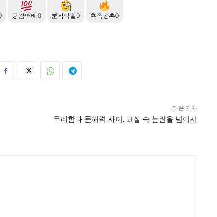
0
공감백배
0
분석탁월
0
후속강추
0
다음 기사
무례함과 문해력 사이, 교실 속 논란을 넘어서