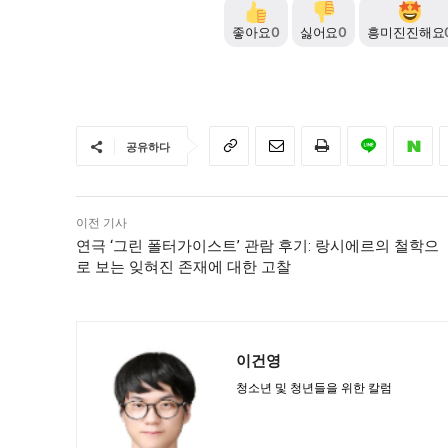
좋아요
0
싫어요
0
흥미진진해요
공유하다
이전 기사
연극 ‘그린 폴터가이스트’ 관람 후기: 랑시에르의 철학으
로 보는 잊혀진 존재에 대한 고찰
이건영
청소년 및 청년들을 위한 칼럼