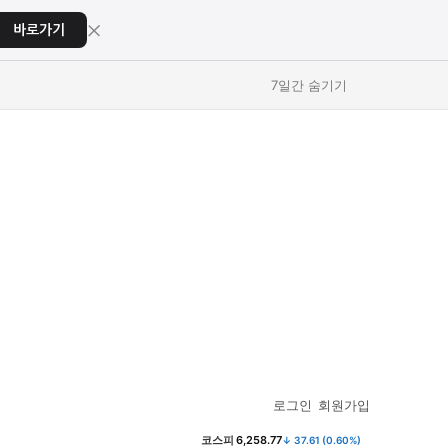
×
바로가기
7일간 숨기기
교육
교육
스포츠
스포츠
로그인
회원가입
코스피
6,258.77
↓ 37.61 (0.60%)