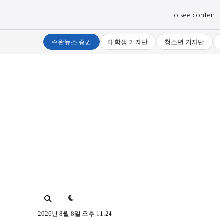
To see content fo
수완뉴스 증권
대학생 기자단
청소년 기자단
로그인하세요
로그인하세요
주요 뉴스
주요 뉴스
정치
정치
문화
문화
오피니언 & 특집
오피니언 & 특집
2026년 8월 8일 오후 11:24