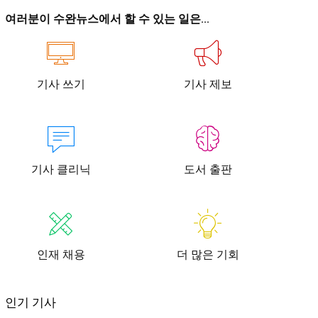
이
이
여러분이 수완뉴스에서 할 수 있는 일은...
기사 쓰기
기사 제보
청년공감
청라온
청년공감
청라온
기사 클리닉
도서 출판
작성 서비스
스위프트 하이브
라라프레스
오픈미트
작성 서비스
스위프트 하이브
라라프레스
오픈미트
인재 채용
더 많은 기회
인기 기사