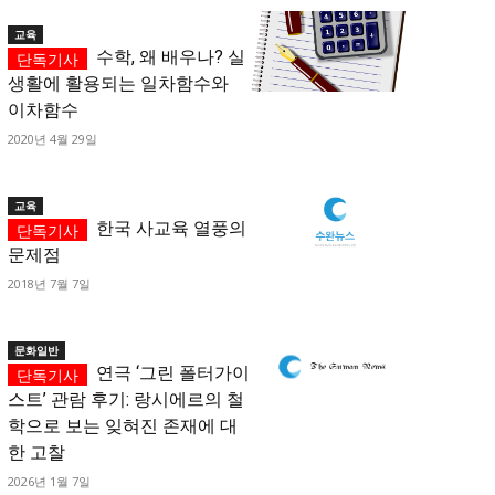
교육
수학, 왜 배우나? 실
생활에 활용되는 일차함수와
이차함수
2020년 4월 29일
교육
한국 사교육 열풍의
문제점
2018년 7월 7일
문화일반
연극 ‘그린 폴터가이
스트’ 관람 후기: 랑시에르의 철
학으로 보는 잊혀진 존재에 대
한 고찰
2026년 1월 7일