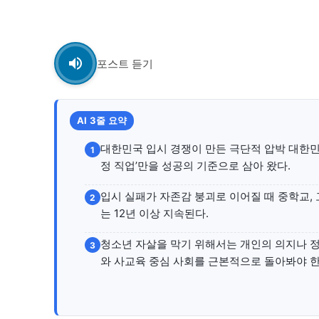
자유게시판
자유게시판
서비스 & 앱
서비스 & 앱
포스트 듣기
수완뉴스 추천 서비스
수완뉴스 추천 서비스
AI 3줄 요약
스토어
스토어
대한민국 입시 경쟁이 만든 극단적 압박 대한민국
1
정 직업’만을 성공의 기준으로 삼아 왔다.
멤버십 소개
이니셔티브
멤버십 소개
이니셔티브
입시 실패가 자존감 붕괴로 이어질 때 중학교, 
2
는 12년 이상 지속된다.
청소년 자살을 막기 위해서는 개인의 의지나 정
3
와 사교육 중심 사회를 근본적으로 돌아봐야 한