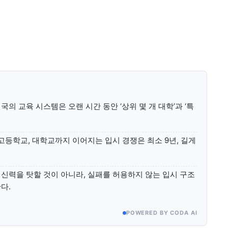
미니게임
운세 풀
미니게임
운세 풀
수완 키즈
수완 키즈
의 교육 시스템은 오랜 시간 동안 ‘상위 몇 개 대학’과 ‘특
커리어
기자단 참여
저널리즘 바이브
출판서비스
보도자료 
커리어
기자단 참여
저널리즘 바이브
출판서비스
보도자료 
고등학교, 대학교까지 이어지는 입시 경쟁은 최소 9년, 길게
신력을 탓할 것이 아니라, 실패를 허용하지 않는 입시 구조
다.
POWERED BY CODA AI
세대 지향 매체, 수완뉴스