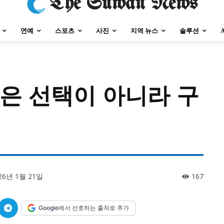
The Suwan News
연예
스포츠
사진
지역 뉴스
솔루션
살은 선택이 아니라 구
강원지역
충청지역
세종지역
경상지역
전라지역
제주지역
부산/
강원지역
충청지역
세종지역
경상지역
전라지역
제주지역
부산/
26년 1월 21일
167
Google에서 선호하는 출처로 추가