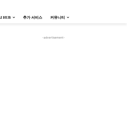
AI HUB
추가 서비스
커뮤니티
-advertisement-
정치
사회
경제
트렌드
정치
사회
경제
트렌드
울산
대전지역
지방정가
울산
대전지역
지방정가