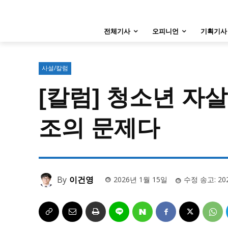
특집 기사 바로가기 :
청소년
·
청년
특집 기사 바로가기 :
청소년
·
청년
전체기사
오피니언
기획기사
사설/칼럼
사설/칼럼
시 문학 (문학산책)
시 문학 (문학산책)
사설/칼럼
보도 사진
보도 사진
[칼럼] 청소년 자
지역 & 글로벌 뉴스
지역 & 글로벌 뉴스
조의 문제다
서울전역
인천지역
경기지역
서울전역
인천지역
경기지역
ENG
中文
日文
ENG
中文
日文
By
이건영
2026년 1월 15일
수정 송고:
20
커뮤니티
커뮤니티