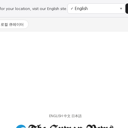
r your location, visit our English site.
✓
▼
로컬 큐레이터
사회
경제
사회
경제
과학·미디어
연예
과학·미디어
연예
ENGLISH
中文
日本語