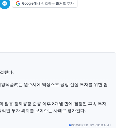
Google에서 선호하는 출처로 추가
미니게임
운세 풀
미니게임
운세 풀
수완 키즈
수완 키즈
체결했다.
커리어
기자단 참여
저널리즘 바이브
출판서비스
보도자료 
커리어
기자단 참여
저널리즘 바이브
출판서비스
보도자료 
 삼양식품㈜는 원주시에 액상스프 공장 신설 투자를 위한 협
의 팜유 정제공장 준공 이후 8개월 만에 결정된 후속 투자
속적인 투자 의지를 보여주는 사례로 평가된다.
POWERED BY CODA AI
세대 지향 매체, 수완뉴스