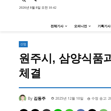
특집 기사 바로가기 :
청소년
·
청년
특집 기사 바로가기 :
청소년
·
청년
2026년 8월 8일 오전 10:42
사설/칼럼
사설/칼럼
전체기사
오피니언
기획기사
시 문학 (문학산책)
시 문학 (문학산책)
보도 사진
보도 사진
산업
원주시, 삼양식품과
지역 & 글로벌 뉴스
지역 & 글로벌 뉴스
서울전역
인천지역
경기지역
체결
서울전역
인천지역
경기지역
ENG
中文
日文
ENG
中文
日文
커뮤니티
커뮤니티
By
김동주
2025년 12월 10일
수정 송고:
2