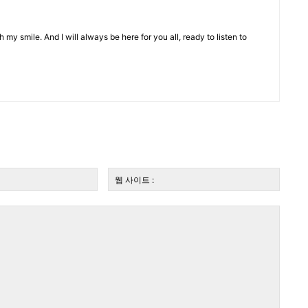
 my smile. And I will always be here for you all, ready to listen to
전
웹
자
사
우
이
편:*
트
: