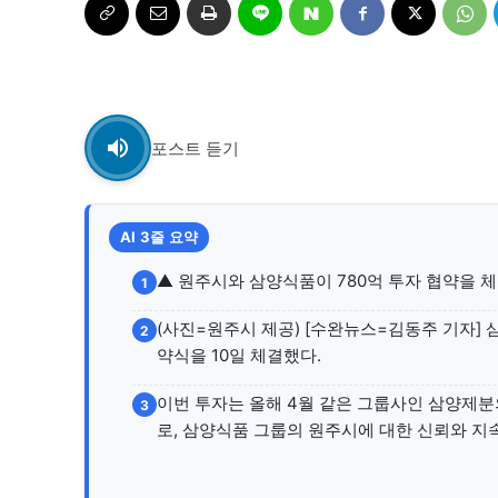
자유게시판
자유게시판
서비스 & 앱
서비스 & 앱
수완뉴스 추천 서비스
수완뉴스 추천 서비스
포스트 듣기
스토어
AI 3줄 요약
스토어
▲ 원주시와 삼양식품이 780억 투자 협약을 
1
멤버십 소개
이니셔티브
멤버십 소개
이니셔티브
(사진=원주시 제공) [수완뉴스=김동주 기자]
2
약식을 10일 체결했다.
이번 투자는 올해 4월 같은 그룹사인 삼양제분
3
로, 삼양식품 그룹의 원주시에 대한 신뢰와 지