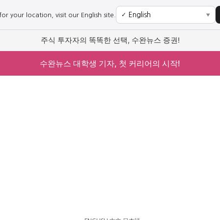
r your location, visit our English site.
✓
▼
주식 투자자의 똑똑한 선택, 수완뉴스 증권!
수완뉴스 대학생 기자, 첫 커리어의 시작!
사회
경제
사회
경제
과학·미디어
연예
과학·미디어
연예