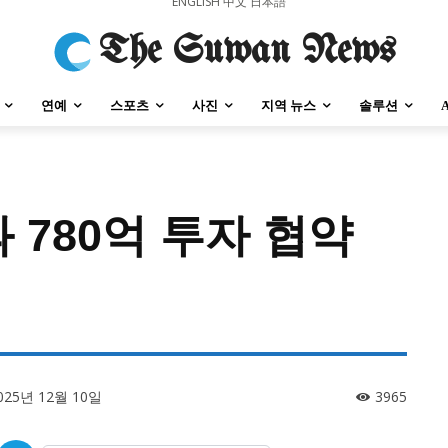
ENGLISH
中文
日本語
The Suwan News
연예
스포츠
사진
지역 뉴스
솔루션
 780억 투자 협약
강원지역
충청지역
세종지역
경상지역
전라지역
제주지역
부산/
강원지역
충청지역
세종지역
경상지역
전라지역
제주지역
부산/
025년 12월 10일
3965