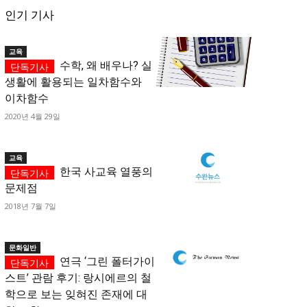
인기 기사
교육
수학, 왜 배우나? 실
생활에 활용되는 일차함수와
이차함수
2020년 4월 29일
교육
한국 사교육 열풍의
문제점
2018년 7월 7일
문화일반
연극 ‘그린 폴터가이
스트’ 관람 후기: 랑시에르의 철
학으로 보는 잊혀진 존재에 대