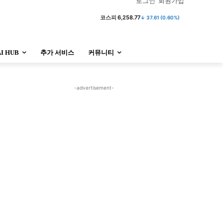
로그인
회원가입
코스피
6,258.77
↓ 37.61 (0.60%)
AI HUB
추가 서비스
커뮤니티
정치
사회
경제
트렌드
정치
사회
경제
트렌드
-advertisement-
울산
대전지역
지방정가
울산
대전지역
지방정가