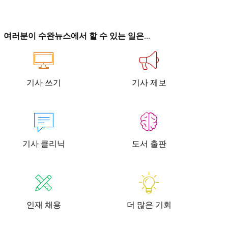
이
이
여러분이 수완뉴스에서 할 수 있는 일은...
기사 쓰기
기사 제보
청년공감
청라온
청년공감
청라온
작성 서비스
스위프트 하이브
라라프레스
오픈미트
작성 서비스
스위프트 하이브
라라프레스
오픈미트
기사 클리닉
도서 출판
인재 채용
더 많은 기회