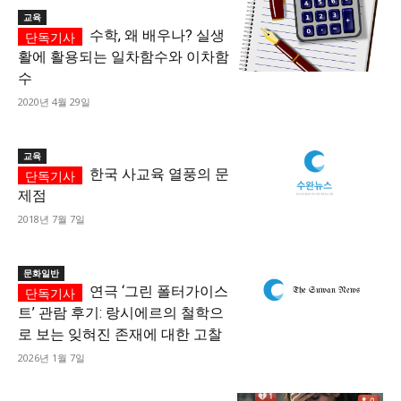
교육
수학, 왜 배우나? 실생
활에 활용되는 일차함수와 이차함
수
2020년 4월 29일
교육
한국 사교육 열풍의 문
제점
2018년 7월 7일
문화일반
연극 ‘그린 폴터가이스
트’ 관람 후기: 랑시에르의 철학으
로 보는 잊혀진 존재에 대한 고찰
2026년 1월 7일