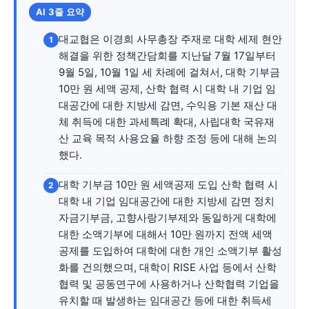
자유게시판
미니게임
운세 풀이
자유게시판
미니게임
운세 풀이
AI 3줄 요약
대교협은 이경희 사무총장 주재로 대학 세제 현안
서비스 & 앱
서비스 & 앱
1
해결을 위한 정책간담회를 지난달 7월 17일부터
9월 5일, 10월 1일 세 차례에 걸쳐서, 대학 기부금
수완뉴스 추천 서비스
수완뉴스 추천 서비스
10만 원 세액 공제, 산학 협력 시 대학 내 기업 임
대공간에 대한 지방세 감면, 수익용 기본 재산 대
체 취득에 대한 과세특례 확대, 사립대학 국유재
스토어
수완 키즈
청년공감
청라온
스토어
수완 키즈
청년공감
청라온
산 교육 목적 사용요율 하향 조정 등에 대해 논의
했다.
멤버십 소개
이니셔티브
커리어
멤버십 소개
이니셔티브
커리어
대학 기부금 10만 원 세액공제 도입 산학 협력 시
2
기자단 참여
저널리즘 바이브
출판서비스
기자단 참여
저널리즘 바이브
출판서비스
대학 내 기업 임대공간에 대한 지방세 감면 정치
자금기부금, 고향사랑기부제와 동일하게 대학에
보도자료 작성 서비스
스위프트 하이브
보도자료 작성 서비스
스위프트 하이브
대한 소액기부에 대해서 10만 원까지 전액 세액
라라프레스
오픈미트
라라프레스
오픈미트
공제를 도입하여 대학에 대한 개인 소액기부 활성
화를 건의했으며, 대학이 RISE 사업 등에서 산학
협력 및 공동연구에 사용하거나 산학협력 기업을
유치할 때 발생하는 임대공간 등에 대한 취득세