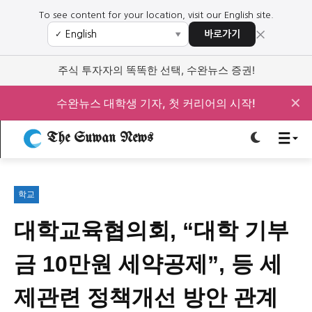
To see content for your location, visit our English site.
×
바로가기
✓
▼
로그인하세요
로그인하세요
주식 투자자의 똑똑한 선택, 수완뉴스 증권!
주요 뉴스
주요 뉴스
✕
수완뉴스 대학생 기자, 첫 커리어의 시작!
The Suwan News
정치
사회
경제
교육
정치
사회
경제
교육
학교
문화
과학·미디어
연예
스포츠
문화
과학·미디어
연예
스포츠
대학교육협의회, “대학 기부
오피니언 & 특집
오피니언 & 특집
금 10만원 세약공제”, 등 세
특집 기사 바로가기 :
청소년
·
청년
특집 기사 바로가기 :
청소년
·
청년
제관련 정책개선 방안 관계