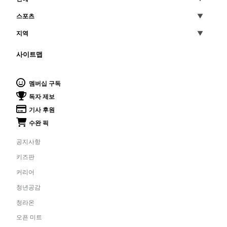
스포츠
지역
사이트맵
멤버십 구독
독자 제보
기사 후원
수완 픽
공지사항
키즈판
커리어
청년공감
청라온
오픈 미트