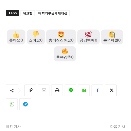
TAGS
대교협
대학기부금세제개선
좋아요
0
싫어요
0
흥미진진해요
0
공감백배
0
분석탁월
0
후속강추
0
이전 기사
다음 기사