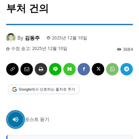
사설/칼럼
사설/칼럼
부처 건의
시 문학 (문학산책)
시 문학 (문학산책)
보도 사진
보도 사진
정치
사회
경제
트렌드
정치
사회
경제
트렌드
By
김동주
2025년 12월 10일
수정 송고:
2025년 12월 10일
3684
지역 & 글로벌 뉴스
지역 & 글로벌 뉴스
서울전역
인천지역
경기지역
강원지역
서울전역
인천지역
경기지역
강원지역
충청지역
세종지역
경상지역
전라지역
충청지역
세종지역
경상지역
전라지역
제주지역
부산/울산
대전지역
지방정가
제주지역
부산/울산
대전지역
지방정가
Google에서 선호하는 출처로 추가
ENG
中文
日文
ENG
中文
日文
커뮤니티
커뮤니티
포스트 듣기